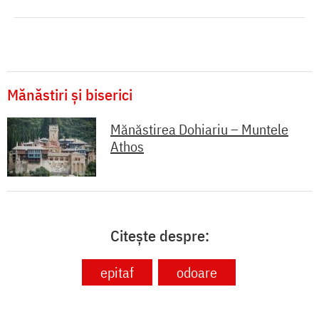
Mănăstiri și biserici
Mănăstirea Dohiariu – Muntele
Athos
Citește despre:
epitaf
odoare