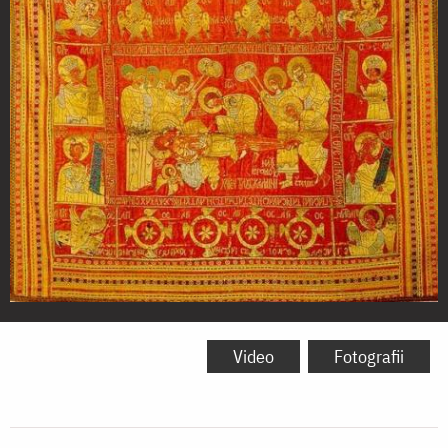
Epitaf
-
Video
Fotografii
1613-
1614,