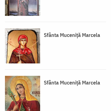
Sfânta Muceniță Marcela
Sfânta Muceniță Marcela