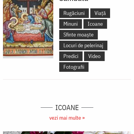
Rugăciuni
Viață
Minuni
Icoane
Sfinte moaște
Locuri de pelerinaj
Predici
Video
Fotografii
ICOANE
vezi mai multe »