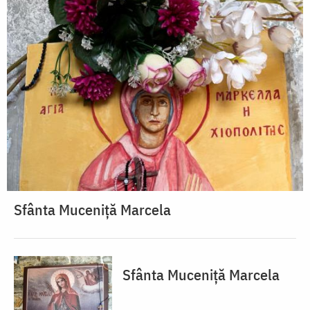
Sfânta Muceniță Marcela
Sfânta Muceniță Marcela