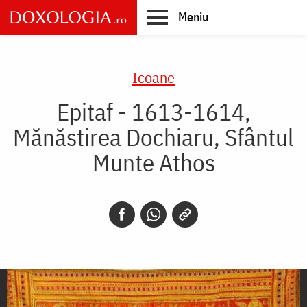
Skip
Meniu
to
main
Main
content
navigation
Icoane
Epitaf - 1613-1614,
Mănăstirea Dochiaru, Sfântul
Munte Athos