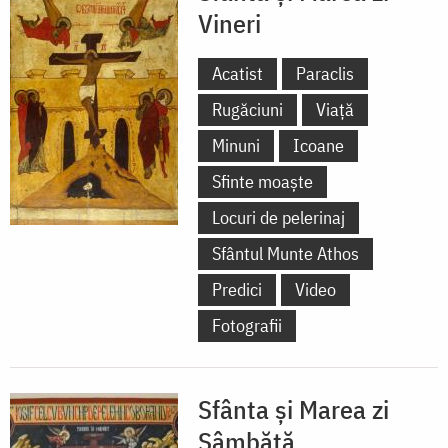
Vineri
Acatist
Paraclis
Rugăciuni
Viață
Minuni
Icoane
Sfinte moaște
Locuri de pelerinaj
Sfântul Munte Athos
Predici
Video
Fotografii
Sfânta și Marea zi
Sâmbătă