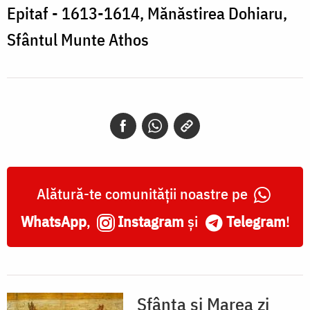
Mănăstirea
Epitaf - 1613-1614, Mănăstirea Dohiaru,
Dohiaru,
Sfântul Munte Athos
Sfântul
Munte
Athos
Alătură-te comunității noastre pe
WhatsApp
,
Instagram
și
Telegram
!
Sfânta și Marea zi