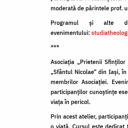
moderată de părintele prof. uni
Programul și alte det
evenimentului:
studiatheolog
***
Asociația „Prietenii Sfințilo
„Sfântul Nicolae” din Iași, în
membrilor Asociației. Eveni
participanților cunoștințe ese
viața în pericol.
Prin acest atelier, participan
o viață. Cursul este dedicat 