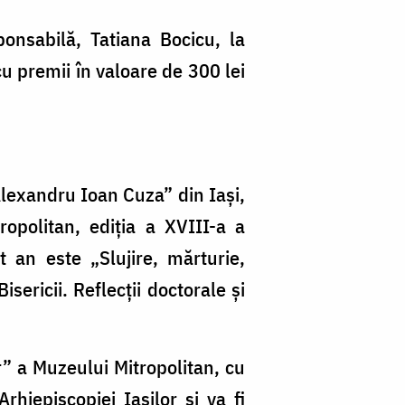
onsabilă, Tatiana Bocicu, la
u premii în valoare de 300 lei
Alexandru Ioan Cuza” din Iași,
opolitan, ediția a XVIII-a a
 an este „Slujire, mărturie,
isericii. Reflecții doctorale și
” a Muzeului Mitropolitan, cu
rhiepiscopiei Iașilor și va fi