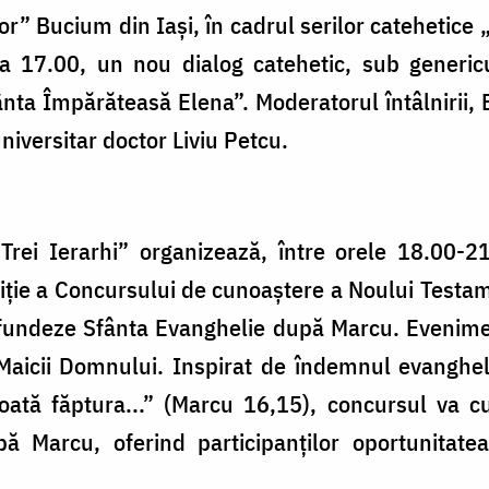
lor” Bucium din Iași, în cadrul serilor catehetice
a 17.00, un nou dialog catehetic, sub generi
ânta Împărăteasă Elena”. Moderatorul întâlnirii,
universitar doctor Liviu Petcu.
r Trei Ierarhi” organizează, între orele 18.00-2
iție a Concursului de cunoaștere a Noului Testamen
ofundeze Sfânta Evanghelie după Marcu. Evenimen
Maicii Domnului. Inspirat de îndemnul evanghel
oată făptura...” (Marcu 16,15), concursul va c
pă Marcu, oferind participanților oportunitate