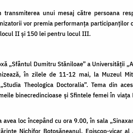
in transmiterea unui mesaj către persoana resp
atorii vor premia performanța participanților c
locul II și 150 lei pentru locul III.
xă „Sfântul Dumitru Stăniloae” a Universității „
nizează, în zilele de 11-12 mai, la Muzeul Mitr
 „Studia Theologica Doctoralia”. Tema din acest
meile binecredincioase și Sfintele femei în viața B
 avea loc începând cu ora 9.00, în sala „Sinaxar
Părinte Nichifor Botoșăneanul, Episcop-vicar al A