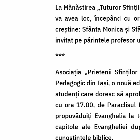
/
La Mănăstirea „Tuturor Sfinți
Foto:
va avea loc, începând cu or
Ștefan
creștine: Sfânta Monica și Sf
Cojocariu
invitat pe părintele profesor 
***
Asociația „Prietenii Sfințilo
Pedagogic din Iași, o nouă ed
studenți care doresc să apr
cu ora 17.00, de Paraclisul 
propovăduiți Evanghelia la t
capitole ale Evangheliei du
cunoștințele biblice.