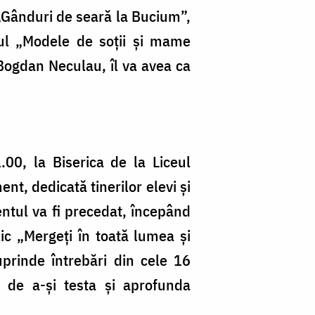
în
 „Gânduri de seară la Bucium”,
p
cul „Modele de soții și mame
1
 Bogdan Neculau, îl va avea ca
1
m
2
1.00, la Biserica de la Liceul
t, dedicată tinerilor elevi și
tul va fi precedat, începând
ic „Mergeți în toată lumea și
uprinde întrebări din cele 16
a de a-și testa și aprofunda