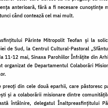
ența anterioară, fără a fi necesare cunoștințe 
atunci când contează cel mai mult.
ințitului Părinte Mitropolit Teofan și la solic
ei de Sud, la Centrul Cultural-Pastoral „Sfântul
a 11-12 mai, Sinaxa Parohiilor Înfrățite din Arhi
t organizat de Departamentul Colaborări Mision
or.
reoți din cele două eparhii, care păstoresc par
ești și a colaborării misionare dintre comunități
stă întâlnire, delegatul Înaltpreasfințitului Pă