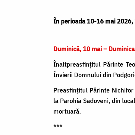
vor
avea
În perioada 10-16 mai 2026, î
loc
în
Duminică, 10 mai – Duminica 
Arhiepiscopia
Iaşilor,
Înaltpreasfințitul Părinte Te
în
Învierii Domnului din Podgor
perioada
Preasfințitul Părinte Nichifor
10-
la Parohia Sadoveni, din loca
16
mortuară.
mai
2026
***