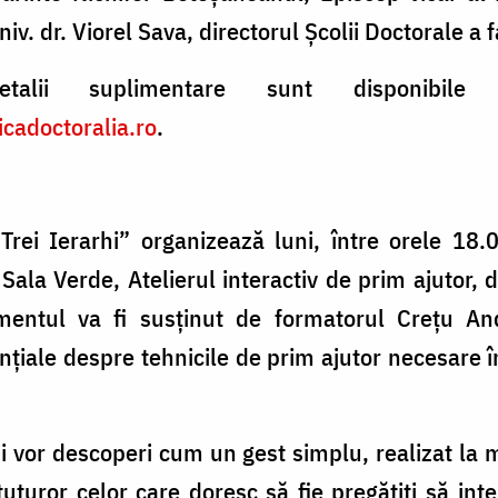
v. dr. Viorel Sava, directorul Școlii Doctorale a fa
alii suplimentare sunt disponibile
icadoctoralia.ro
.
r Trei Ierarhi” organizează luni, între orele 1
 Sala Verde, Atelierul interactiv de prim ajutor, de
mentul va fi susținut de formatorul Crețu An
nțiale despre tehnicile de prim ajutor necesare în
ții vor descoperi cum un gest simplu, realizat la
tuturor celor care doresc să fie pregătiți să in