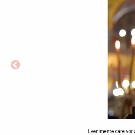
Evenimente
Evenimente care vor a
care