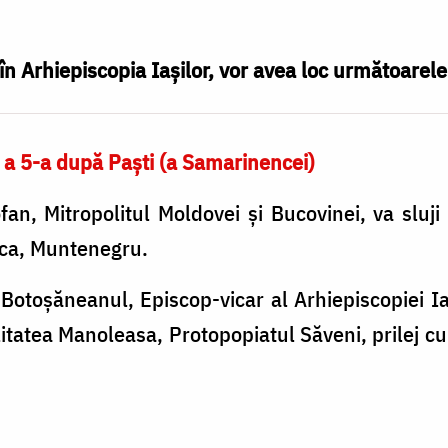
n Arhiepiscopia Iaşilor, vor avea loc următoarel
a 5-a după Paști (a Samarinencei)
ofan, Mitropolitul Moldovei și Bucovinei, va sluji
ica, Muntenegru.
 Botoșăneanul, Episcop-vicar al Arhiepiscopiei Iaș
litatea Manoleasa, Protopopiatul Săveni, prilej c