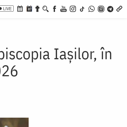
LIVE
07
iscopia Iaşilor, în
026