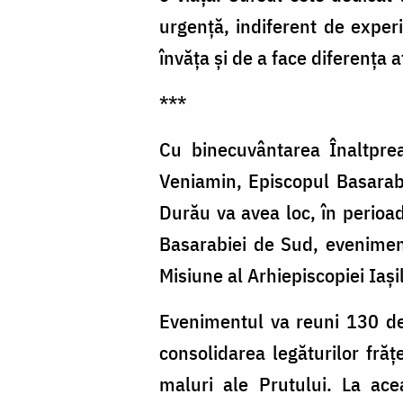
urgență, indiferent de experi
învăța și de a face diferența 
***
Cu binecuvântarea Înaltpreasf
Veniamin, Episcopul Basarabi
Durău va avea loc, în perioad
Basarabiei de Sud, evenimen
Misiune al Arhiepiscopiei Iașil
Evenimentul va reuni 130 de p
consolidarea legăturilor frăț
maluri ale Prutului. La acea