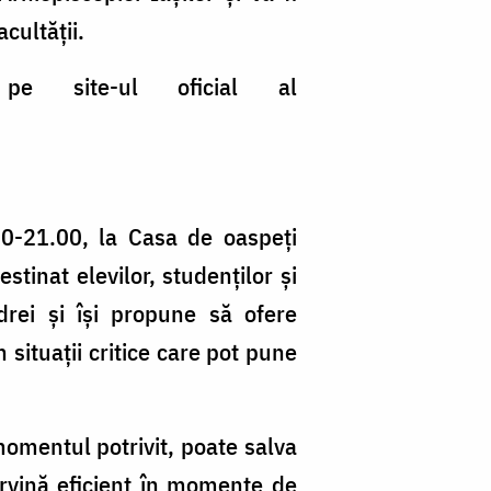
cultății.
 pe site-ul oficial al
8.00-21.00, la Casa de oaspeți
stinat elevilor, studenților și
drei și își propune să ofere
 situații critice care pot pune
 momentul potrivit, poate salva
tervină eficient în momente de