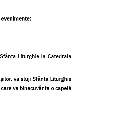
e evenimente:
E
ca
 Sfânta Liturghie la Catedrala
vo
a
ilor, va sluji Sfânta Liturghie
lo
u care va binecuvânta o capelă
în
Ar
Ia