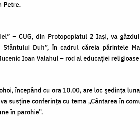
m Petre.
el” – CUG, din Protopopiatul 2 Iaşi, va găzdui 
 Sfântului Duh”, în cadrul căreia părintele Mar
cenic Ioan Valahul – rod al educației religioase 
hoi, începând cu ora 10.00, are loc şedinţa lunar
c va susține conferința cu tema „Cântarea în comu
ne în parohie”.