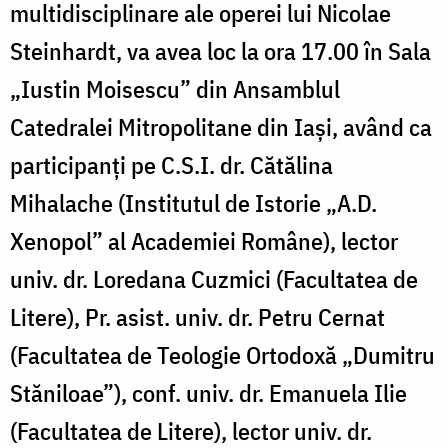
multidisciplinare ale operei lui Nicolae
Steinhardt, va avea loc la ora 17.00 în Sala
„Iustin Moisescu” din Ansamblul
Catedralei Mitropolitane din Iaș
i, av
ând ca
participanț
i pe
C.S.I. dr. Cătălina
Mihalache (Institutul de Istorie „
A.D.
Xenopol
” al Academiei Româ
ne)
, lector
univ. dr. Loredana Cuzmici (Facultatea de
Litere), Pr. asist. univ. dr. Petru Cernat
(Facultatea de Teologie Ortodoxă „Dumitru
Stăniloae”), conf. univ. dr. Emanuela Ilie
(Facultatea de Litere), lector univ. dr.