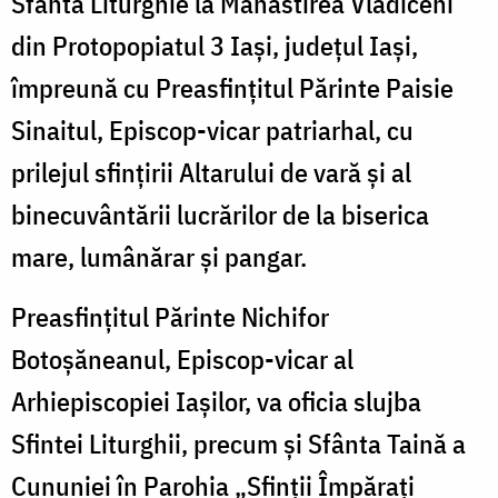
Sfânta Liturghie la Mănăstirea Vlădiceni
din Protopopiatul 3 Iași, județul Iași,
împreună cu Preasfințitul Părinte Paisie
Sinaitul, Episcop-vicar patriarhal, cu
prilejul sfințirii Altarului de vară și al
binecuvântării lucrărilor de la biserica
mare, lumânărar și pangar.
Preasfințitul Părinte Nichifor
Botoșăneanul, Episcop-vicar al
Arhiepiscopiei Iașilor, va oficia slujba
Sfintei Liturghii, precum și Sfânta Taină a
Cununiei în Parohia „Sfinții Împărați