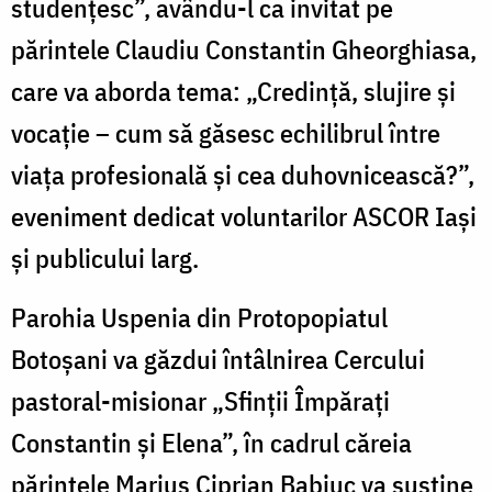
studențesc”, avându-l ca invitat pe
părintele Claudiu Constantin Gheorghiasa,
care va aborda tema: „Credință, slujire și
vocație – cum să găsesc echilibrul între
viața profesională și cea duhovnicească?”,
eveniment dedicat voluntarilor ASCOR Iași
și publicului larg.
Parohia Uspenia din Protopopiatul
Botoșani va găzdui întâlnirea Cercului
pastoral-misionar „Sfinții Împărați
Constantin și Elena”, în cadrul căreia
părintele Marius Ciprian Babiuc va susține