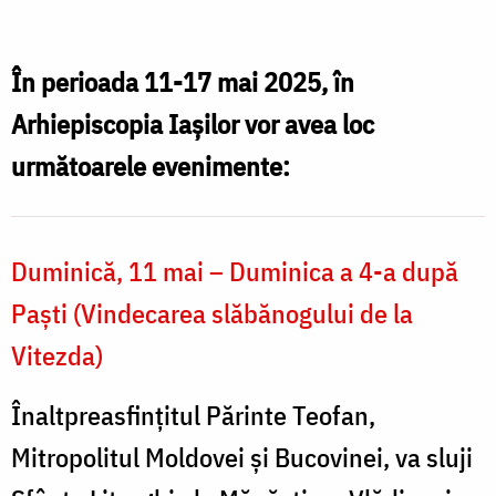
Dumitru
T
Stăniloae,
Preot
În perioada 11
-17 mai 2025
, în
M
–
Arhiepiscopia Iașilor vor avea loc
Teolog
următoarele evenimente:
–
Mărturisitor
Duminică, 11 mai – Duminica a 4-a după
(2025)
Paști (Vindecarea slăbănogului de la
Vitezda)
Înaltpreasfințitul Părinte Teofan,
Mitropolitul Moldovei și Bucovinei, va sluji