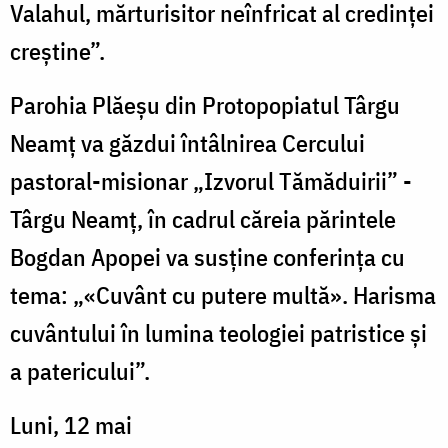
Valahul, mărturisitor neînfricat al credinței
creștine”.
Parohia Plăeșu din Protopopiatul Târgu
Neamț va găzdui întâlnirea Cercului
pastoral-misionar „Izvorul Tămăduirii” -
Târgu Neamț, în cadrul căreia părintele
Bogdan Apopei va susține conferința cu
tema: „«Cuvânt cu putere multă». Harisma
cuvântului în lumina teologiei patristice și
a patericului”.
Luni, 12 mai