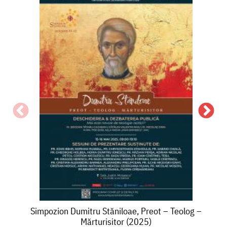
S
P
Simpozion
Simpozion Dumitru Stăniloae, Preot – Teolog –
Mărturisitor (2025)