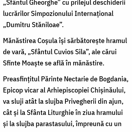
„Sfântul Gheorghe” cu prilejul deschiderii
lucrărilor Simpozionului Internațional
„Dumitru Stăniloae”.
Mănăstirea Coșula își sărbătorește hramul
de vară, „Sfântul Cuvios Sila”, ale cărui
Sfinte Moaște se află în mănăstire.
Preasfințitul Părinte Nectarie de Bogdania,
Epicop vicar al Arhiepiscopiei Chișinăului,
va sluji atât la slujba Privegherii din ajun,
cât și la Sfânta Liturghie în ziua hramului
și la slujba parastasului, împreună cu un