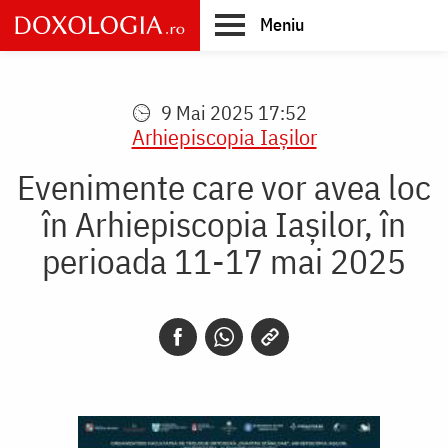
Skip
Meniu
to
main
Main
content
navigation
9 Mai 2025 17:52
Arhiepiscopia Iaşilor
Evenimente care vor avea loc
în Arhiepiscopia Iaşilor, în
perioada 11-17 mai 2025