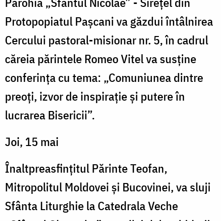
Parohia „Sfântul Nicolae” - Sirețel din
Protopopiatul Pașcani va găzdui întâlnirea
Cercului pastoral-misionar nr. 5, în cadrul
căreia părintele Romeo Vitel va susține
conferința cu tema: „Comuniunea dintre
preoți, izvor de inspirație și putere în
lucrarea Bisericii”.
Joi, 15 mai
Înaltpreasfinţitul Părinte Teofan,
Mitropolitul Moldovei şi Bucovinei, va sluji
Sfânta Liturghie la Catedrala Veche