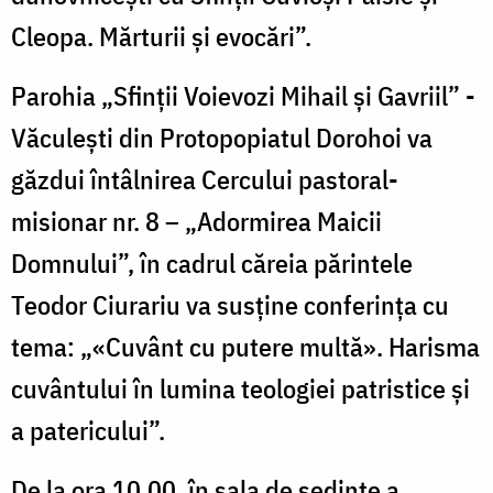
Cleopa. Mărturii și evocări”.
Parohia „Sfinții Voievozi Mihail și Gavriil” -
Văculești din Protopopiatul Dorohoi va
găzdui întâlnirea Cercului pastoral-
misionar nr. 8 – „Adormirea Maicii
Domnului”, în cadrul căreia părintele
Teodor Ciurariu va susține conferința cu
tema: „«Cuvânt cu putere multă». Harisma
cuvântului în lumina teologiei patristice și
a patericului”.
De la ora 10.00, în sala de ședințe a