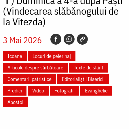
✝)
Duminica a 4-a după Paști
(Vindecarea slăbănogului de
la Vitezda)
3 Mai 2026
Icoane
Locuri de pelerinaj
Articole despre sărbătoare
Texte de sfânt
Comentarii patristice
Editorialiștii Bisericii
Predici
Video
Fotografii
Evanghelie
Apostol