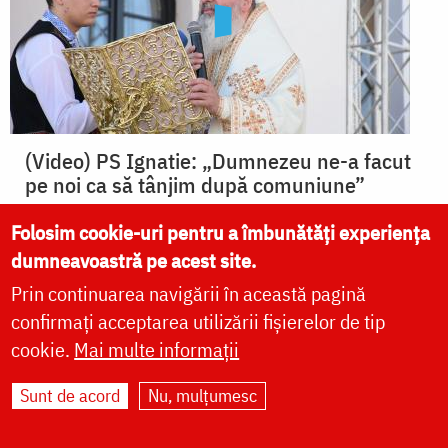
(Video) PS Ignatie: „Dumnezeu ne-a facut
pe noi ca să tânjim după comuniune”
Folosim cookie-uri pentru a îmbunătăți experiența
dumneavoastră pe acest site.
Prin continuarea navigării în această pagină
confirmați acceptarea utilizării fișierelor de tip
cookie.
Mai multe informații
Sunt de acord
Nu, mulțumesc