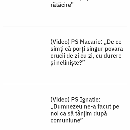
rătăcire”
(Video) PS Macarie: „De ce
simți că porți singur povara
crucii de zi cu zi, cu durere
și neliniște?”
(Video) PS Ignatie:
„Dumnezeu ne-a facut pe
noi ca să tânjim după
comuniune”