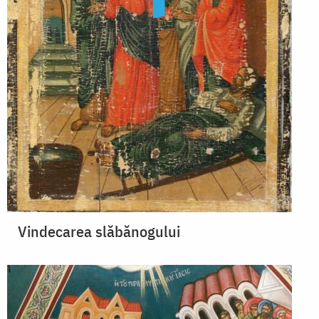
Vindecarea slăbănogului