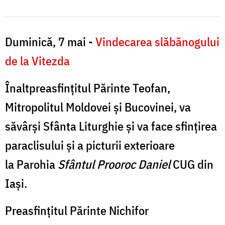
v
din
Iași,
l
Duminică, 7 mai -
Vindecarea slăbănogului
Foto:
î
Oana
de la Vitezda
A
Nechifor
Înaltpreasfințitul Părinte Teofan,
I
Mitropolitul Moldovei și Bucovinei, va
î
săvârși Sfânta Liturghie și va face sfințirea
7
paraclisului și a picturii exterioare
la Parohia
Sfântul Prooroc Daniel
CUG din
Iași.
Preasfințitul Părinte Nichifor