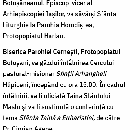
Botoșăneanul, Episcop-vicar al
Arhiepiscopiei Iașilor, va săvârși Sfânta
Liturghie la Parohia Horodiștea,
Protopopiatul Harlau.
Biserica Parohiei Cernești
,
Protopopiatul
Botoșani, va găzdui întâlnirea Cercului
pastoral-misionar
Sfinții Arhangheli
Hlipiceni, începând cu ora 15.00. În cadrul
întâlnirii, va fi oficiată Taina Sfântului
Maslu și va fi susținută o conferință cu
tema
Sfânta Taină a Euharistiei,
de către
Pr. Ciprian Agape.