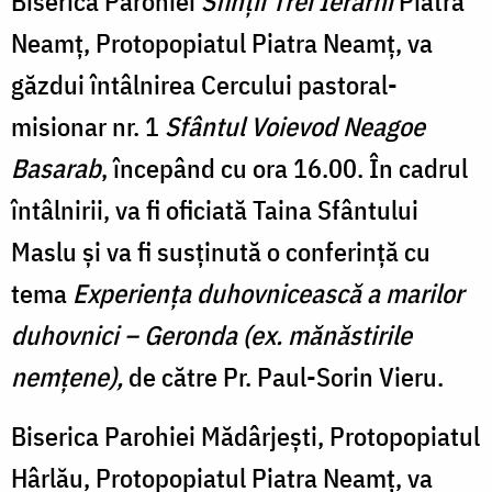
Biserica Parohiei
Sfinții Trei Ierarhi
Piatra
Neamț, Protopopiatul Piatra Neamț, va
găzdui întâlnirea Cercului pastoral-
misionar nr. 1
Sfântul Voievod Neagoe
Basarab
, începând cu ora 16.00. În cadrul
întâlnirii, va fi oficiată Taina Sfântului
Maslu și va fi susținută o conferință cu
tema
Experiența duhovnicească a marilor
duhovnici – Geronda (ex. mănăstirile
nemțene),
de către Pr. Paul-Sorin Vieru.
Biserica Parohiei Mădârjești, Protopopiatul
Hârlău, Protopopiatul Piatra Neamț, va