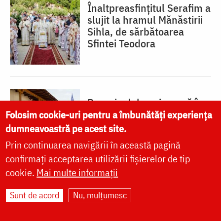
Înaltpreasfințitul Serafim a
slujit la hramul Mănăstirii
Sihla, de sărbătoarea
Sfintei Teodora
Bucurie duhovnicească în
munții Neamțului, la
Folosim cookie-uri pentru a îmbunătăți experiența
hramul Mănăstirii
dumneavoastră pe acest site.
Sihăstria. IPS Teofan: „O
Prin continuarea navigării în această pagină
picătură din slava lui
confirmați acceptarea utilizării fișierelor de tip
Dumnezeu să coboare
cookie.
Mai multe informații
peste sufletele noastre!”
Sunt de acord
Nu, mulțumesc