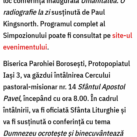
loc conferința inaugurală
Umanitatea. O
radiografie la zi
susținută de Paul
Kingsnorth. Programul complet al
Simpozionului poate fi consultat pe
site-ul
evenimentului
.
Biserica Parohiei Borosești, Protopopiatul
Iași 3, va găzdui întâlnirea Cercului
pastoral-misionar nr. 14
Sfântul Apostol
Pavel
, începând cu ora 8.00. În cadrul
întâlnirii, va fi oficiată Sfânta Liturghie și
va fi susținută o conferință cu tema
Dumnezeu ocrotește și binecuvântează