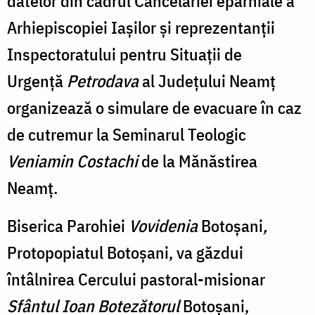
datelor din cadrul Cancelariei eparhiale a
Arhiepiscopiei Iașilor și reprezentanții
Inspectoratului pentru Situații de
Urgență
Petrodava
al Județului Neamț
organizează o simulare de evacuare în caz
de cutremur la Seminarul Teologic
Veniamin Costachi
de la Mănăstirea
Neamț.
Biserica Parohiei
Vovidenia
Botoșani
,
Protopopiatul Botoșani, va găzdui
întâlnirea Cercului pastoral-misionar
Sfântul Ioan Botezătorul
Botoșani,