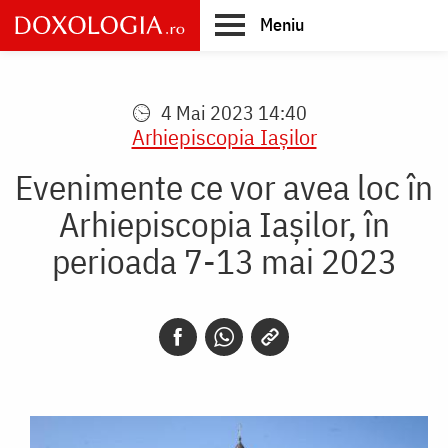
Skip
Meniu
to
main
Main
content
navigation
4 Mai 2023 14:40
Arhiepiscopia Iaşilor
Evenimente ce vor avea loc în
Arhiepiscopia Iașilor, în
perioada 7-13 mai 2023