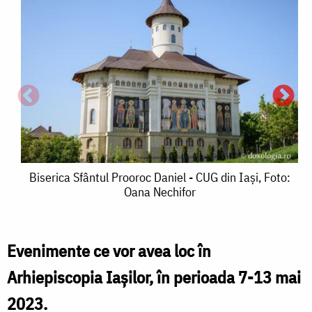
Biserica
Biserica Sfântul Prooroc Daniel - CUG din Iași, Foto:
Oana Nechifor
Sfântul
Prooroc
Daniel
Evenimente ce vor avea loc în
-
Arhiepiscopia Iașilor, în perioada 7-13 mai
CUG
2023.