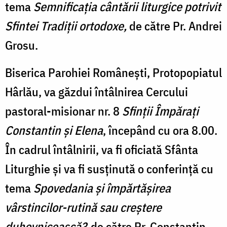
tema
Semnificația cântării liturgice potrivit
Sfintei Tradiții ortodoxe,
de către Pr. Andrei
Grosu.
Biserica Parohiei Românești, Protopopiatul
Hârlău, va găzdui întâlnirea Cercului
pastoral-misionar nr. 8
Sfinții Împărați
Constantin și Elena
, începând cu ora 8.00.
În cadrul întâlnirii, va fi oficiată Sfânta
Liturghie și va fi susținută o conferință cu
tema
Spovedania și împărtășirea
vârstincilor-rutină sau creștere
duhovnicească?,
de către Pr. Constantin