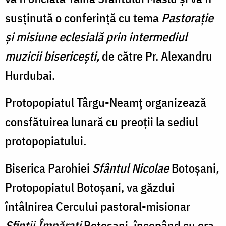
susținută o conferință cu tema
Pastorație
și misiune eclesială prin intermediul
muzicii bisericești,
de către Pr. Alexandru
Hurdubai.
Protopopiatul Târgu-Neamț organizează
consfătuirea lunară cu preoții la sediul
protopopiatului.
Biserica Parohiei
Sfântul Nicolae
Botoșani
,
Protopopiatul Botoșani, va găzdui
întâlnirea Cercului pastoral-misionar
Sfinții Împărați
Botoșani, începând cu ora