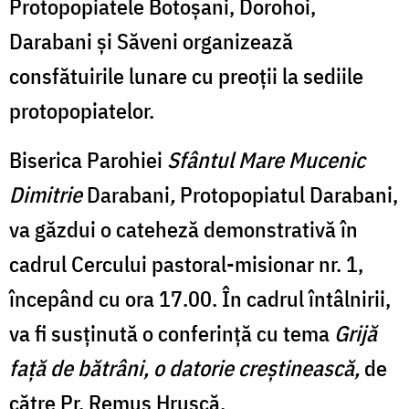
Protopopiatele Botoșani, Dorohoi,
Darabani și Săveni organizează
consfătuirile lunare cu preoții la sediile
protopopiatelor.
Biserica Parohiei
Sfântul Mare Mucenic
Dimitrie
Darabani
,
Protopopiatul Darabani,
va găzdui o cateheză demonstrativă în
cadrul Cercului pastoral-misionar nr. 1,
începând cu ora 17.00. În cadrul întâlnirii,
va fi susținută o conferință cu tema
Grijă
față de bătrâni, o datorie creștinească,
de
către Pr. Remus Hrușcă.