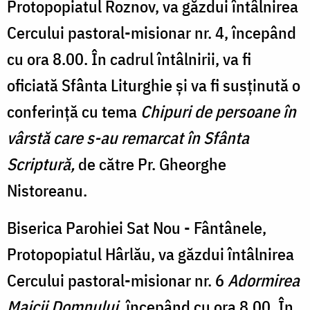
Protopopiatul Roznov, va găzdui întâlnirea
Cercului pastoral-misionar nr. 4, începând
cu ora 8.00. În cadrul întâlnirii, va fi
oficiată Sfânta Liturghie și va fi susținută o
conferință cu tema
Chipuri de persoane în
vârstă care s-au remarcat în Sfânta
Scriptură,
de către Pr. Gheorghe
Nistoreanu.
Biserica Parohiei Sat Nou - Fântânele,
Protopopiatul Hârlău, va găzdui întâlnirea
Cercului pastoral-misionar nr. 6
Adormirea
Maicii Domnului
, începând cu ora 8.00. În