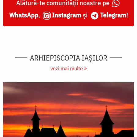
Alătură-te comunității noastre pe
WhatsApp
,
Instagram
și
Telegram
!
ARHIEPISCOPIA IAŞILOR
vezi mai multe »