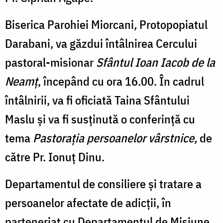
Biserica Parohiei Miorcani
,
Protopopiatul
Darabani, va găzdui întâlnirea Cercului
pastoral-misionar
Sfântul Ioan Iacob de la
Neamț
, începând cu ora 16.00. În cadrul
întâlnirii, va fi oficiată Taina Sfântului
Maslu și va fi susținută o conferință cu
tema
Pastorația persoanelor vârstnice,
de
către Pr. Ionuț Dinu.
Departamentul de consiliere și tratare a
persoanelor afectate de adicții, în
parteneriat cu Departamentul de Misiune