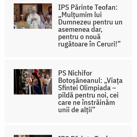
IPS Părinte Teofan:
„Mulțumim lui
Dumnezeu pentru un
asemenea dar,
pentru o nouă
rugătoare în Ceruri!”
PS Nichifor
Botoșăneanul: „Viața
Sfintei Olimpiada –
pildă pentru noi, cei
care ne înstrăinăm
unii de alții”