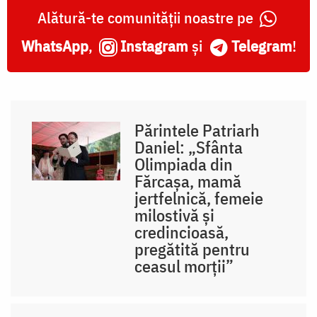
Alătură-te comunității noastre pe
WhatsApp
,
Instagram
și
Telegram
!
Părintele Patriarh
Daniel: „Sfânta
Olimpiada din
Fărcașa, mamă
jertfelnică, femeie
milostivă și
credincioasă,
pregătită pentru
ceasul morții”