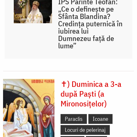
IPS Părinte Teofan:
„Ce o definește pe
Sfânta Blandina?
Credința puternică în
iubirea lui
Dumnezeu față de
lume”
✝) Duminica a 3-a
după Paști (a
Mironosițelor)
Paraclis
Icoane
Locuri de pelerinaj