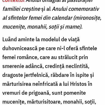
familiei creștine
și al
Anului comemorativ
al sfintelor femei din calendar (mironosițe,
mucenițe, monahii, soții și mame)
.
Luând aminte la modelul de viață
duhovnicească pe care ni-l oferă sfintele
femei românce, care au strălucit prin
smerenie adâncă, credință neclintită,
dragoste jertfelnică, răbdare în ispite și
mărturisirea neînfricată a lui Hristos în
vremuri de prigoană, sunt pomenite
mucenițe, mărturisitoare, monahii, soții,