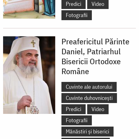
Predici
Video
Fotografii
Preafericitul Părinte
Daniel, Patriarhul
Bisericii Ortodoxe
Române
Cuvinte ale autorului
Cuvinte duhovnicești
Predici
Video
Fotografii
Mănăstiri și biserici