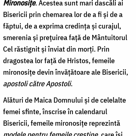
Mironosițe
. Acestea sunt mari dascăli ai
Bisericii prin chemarea lor de a fi şi de a
făptui, de a exprima credinţa şi curajul,
smerenia şi preţuirea faţă de Mântuitorul
Cel răstignit şi înviat din morţi. Prin
dragostea lor față de Hristos, femeile
mironosiţe devin învăţătoare ale Bisericii,
apostoli către Apostoli
.
Alături de Maica Domnului și de celelalte
femei sfinte, înscrise în calendarul
Bisericii, femeile mironosițe reprezintă
modele pentru femeile creștine
, care își