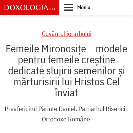
Skip
Meniu
to
main
Main
content
navigation
Cuvântul ierarhului
Femeile Mironosițe – modele
pentru femeile creștine
dedicate slujirii semenilor și
mărturisirii lui Hristos Cel
înviat
Preafericitul Părinte Daniel, Patriarhul Bisericii
Ortodoxe Române