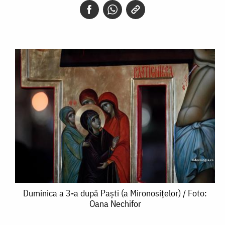
Duminica
Duminica a 3-a după Paști (a Mironosițelor) / Foto:
Oana Nechifor
a