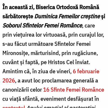
În această zi, Biserica Ortodoxă Română
sărbătorește
Duminica Femeilor creștine
și
Soborul Sfintelor Femei Românce
, care
prin viețuirea lor virtuoasă, prin curajul lor,
s-au făcut următoare Sfintelor Femei
Mironosițe, mărturisind, prin rugăciune,
cuvânt și faptă, pe Hristos Cel înviat.
Amintim că, în ziua de vineri,
6 februarie
2026
, a avut loc proclamarea generală a
canonizării celor
16 Sfinte Femei Românce
cu viață sfântă, eveniment desfășurat în
contextul
Anului omagial al pastorației