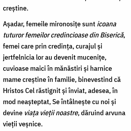
creştine.
Așadar, femeile mironosiţe sunt
icoana
tuturor femeilor credincioase din Biserică
,
femei care prin credinţa, curajul şi
jertfelnicia lor au devenit muceniţe,
cuvioase maici în mănăstiri şi harnice
mame creştine în familie, binevestind că
Hristos Cel răstignit şi înviat, adesea, în
mod neaşteptat, Se întâlneşte cu noi şi
devine
viaţa vieţii noastre
, dăruind arvuna
vieţii veşnice.