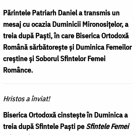
3-
a
Părintele Patriarh Daniel a transmis un
după
mesaj cu ocazia Duminicii Mironosițelor, a
Paști
treia după Paști, în care Biserica Ortodoxă
(a
Română sărbătorește și Duminica Femeilor
Mironosițelor)
creștine și Soborul Sfintelor Femei
/
Românce.
Foto:
Oana
Nechifor
Hristos a înviat!
Biserica Ortodoxă cinstește în Duminica a
treia după Sfintele Paști pe
Sfintele Femei