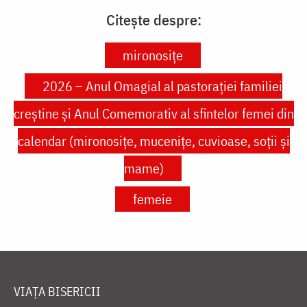
Citește despre:
mironosițe
2026 – Anul Omagial al pastorației familiei
creștine și Anul Comemorativ al sfintelor femei din
calendar (mironosițe, mucenițe, cuvioase, soții și
mame)
femeie
VIAȚA BISERICII