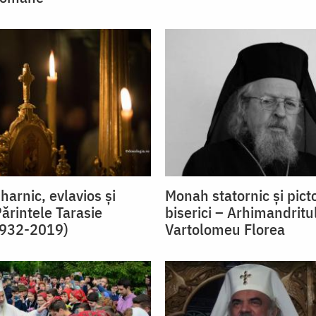
arnic, evlavios şi
Monah statornic şi pict
ărintele Tarasie
biserici – Arhimandritu
1932-2019)
Vartolomeu Florea