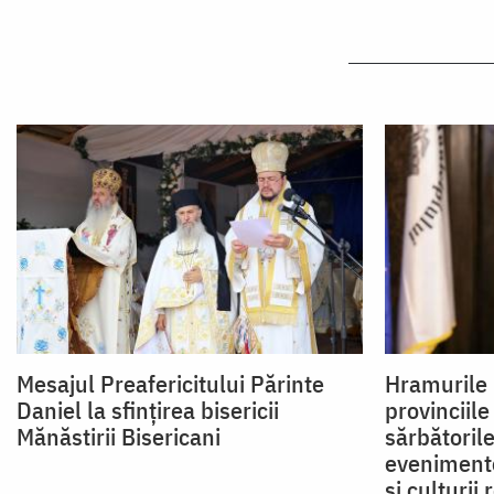
Mesajul Preafericitului Părinte
Hramurile 
Daniel la sfinţirea bisericii
provinciile
Mănăstirii Bisericani
sărbătorile
evenimente
şi culturii