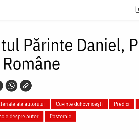
tul Părinte Daniel, P
e Române
teriale ale autorului
Cuvinte duhovnicești
Predici
icole despre autor
Pastorale