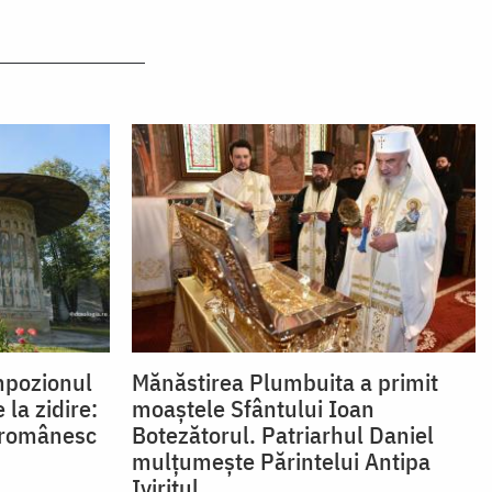
impozionul
Mănăstirea Plumbuita a primit
la zidire:
moaștele Sfântului Ioan
i românesc
Botezătorul. Patriarhul Daniel
mulțumește Părintelui Antipa
Iviritul