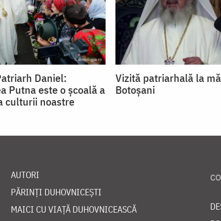
atriarh Daniel:
Vizită patriarhală la mă
a Putna este o şcoală a
Botoșani
 a culturii noastre
AUTORI
PĂRINȚI DUHOVNICEȘTI
DE
MAICI CU VIAȚĂ DUHOVNICEASCĂ