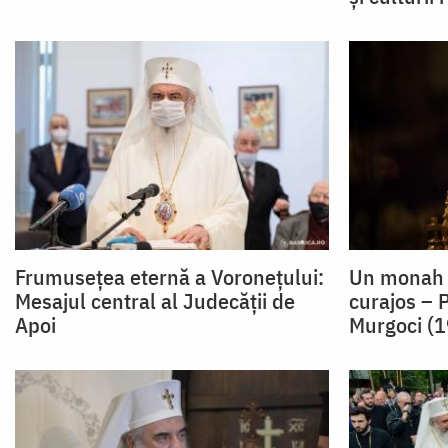
Frumuseţea eternă a Voroneţului:
Un monah h
Mesajul central al Judecăţii de
curajos – P
Apoi
Murgoci (