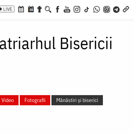
LIVE
08
atriarhul Bisericii
Video
Fotografii
Mănăstiri și biserici