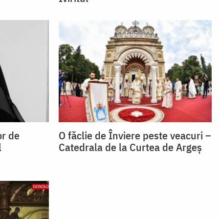
or de
O făclie de Înviere peste veacuri –
l
Catedrala de la Curtea de Argeş