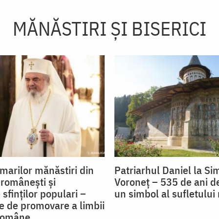
MĂNĂSTIRI ȘI BISERICI
marilor mănăstiri din
Patriarhul Daniel la S
 româneşti şi
Voroneț – 535 de ani de 
 sfinţilor populari –
un simbol al sufletulu
 de promovare a limbii
 române