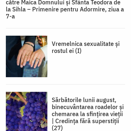
către Maica Domnului și Sfânta Teodora de
la Sihla – Primenire pentru Adormire, ziua a
7-a
Vremelnica sexualitate și
rostul ei (I)
Sărbătorile lunii august,
binecuvântarea roadelor și
chemarea la sfințirea vieții
| Credința fără superstiții
(27)