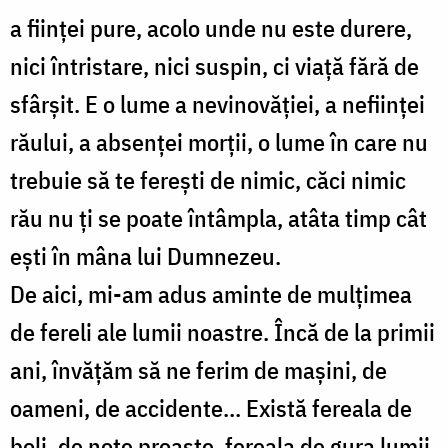
a ființei pure, acolo unde nu este durere,
nici întristare, nici suspin, ci viață fără de
sfârșit. E o lume a nevinovăției, a neființei
răului, a absenței morții, o lume în care nu
trebuie să te ferești de nimic, căci nimic
rău nu ți se poate întâmpla, atâta timp cât
ești în mâna lui Dumnezeu.
De aici, mi-am adus aminte de mulțimea
de fereli ale lumii noastre. Încă de la primii
ani, învățăm să ne ferim de mașini, de
oameni, de accidente... Există fereala de
boli, de note proaste, fereala de gura lumii.