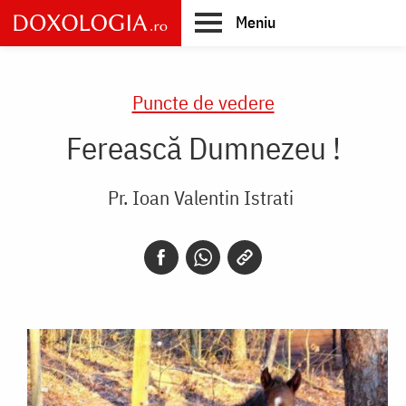
Skip
Meniu
to
main
Main
content
navigation
Puncte de vedere
Ferească Dumnezeu !
Pr. Ioan Valentin Istrati