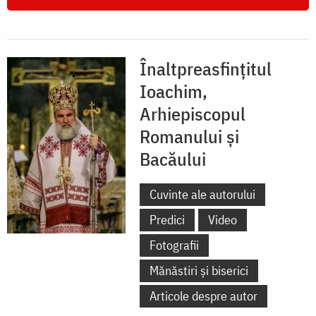
Înaltpreasfințitul
Ioachim,
Arhiepiscopul
Romanului și
Bacăului
Cuvinte ale autorului
Predici
Video
Fotografii
Mănăstiri și biserici
Articole despre autor