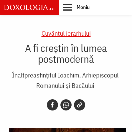
Skip
Meniu
to
main
Main
content
navigation
Cuvântul ierarhului
A fi creştin în lumea
postmodernă
Înaltpreasfințitul Ioachim, Arhiepiscopul
Romanului și Bacăului