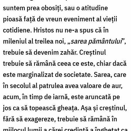
suntem prea obosiţi, sau o atitudine
pioasă faţă de vreun eveniment al vieţii
cotidiene. Hristos nu ne-a spus că în
mileniul al treilea noi, „
sarea pământului
”,
trebuie să devenim zahăr. Creştinul
trebuie să rămână ceea ce este, chiar dacă
este marginalizat de societate. Sarea, care
în secolul al patrulea avea valoare de aur,
acum, în timp de iarnă, este aruncată pe
jos ca să topească gheaţa. Aşa şi creştinul,
fără să exagereze, trebuie să rămână în
mijlocul lumii a cărei credinţă a îngheţat ca