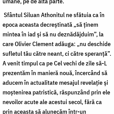
umane, pe de altă parte.
Sfântul Siluan Athonitul ne sfătuia ca în
epoca aceasta decreştinată „să ţinem
mintea în iad şi să nu deznădăjduim”, la
care Olivier Clement adăuga: „nu deschide
sufletul tău către neant, ci către speranţă”.
A venit timpul ca pe Cel vechi de zile să-L
prezentăm în manieră nouă, încercând să
aducem în actualitate mesajul revelaţie şi
moştenirea patristică, răspunzând prin ele
nevoilor acute ale acestui secol, fără ca
prin aceasta să alunecăm într-un