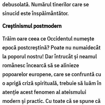
debusolată. Numărul tinerilor care se
sinucid este înspăimântător.
Creştinismul postmodern
Trăim oare ceea ce Occidentul numeşte
epocă postcreştină? Poate nu numaidecât
la poporul nostru! Dar întrucât şi neamul
românesc încearcă să se alinieze
popoarelor europene, care se confruntă cu
o aprigă criză spirituală, trebuie să luăm în
atenţie acest fenomen al ateismului
modern şi practic. Cu toate că se spune că