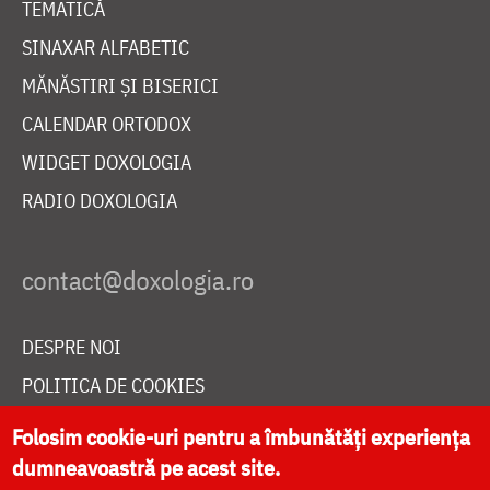
TEMATICĂ
SINAXAR ALFABETIC
MĂNĂSTIRI ȘI BISERICI
CALENDAR ORTODOX
WIDGET DOXOLOGIA
RADIO DOXOLOGIA
DESPRE NOI
POLITICA DE COOKIES
DONEAZĂ ONLINE PENTRU CATEDRALA NAȚIONALĂ
Folosim cookie-uri pentru a îmbunătăți experiența
dumneavoastră pe acest site.