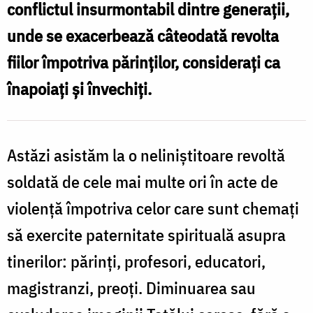
conflictul insurmontabil dintre generaţii,
postmodernă
unde se exacerbează câteodată revolta
fiilor împotriva părinţilor, consideraţi ca
înapoiaţi şi învechiţi.
Astăzi asistăm la o neliniştitoare revoltă
soldată de cele mai multe ori în acte de
violenţă împotriva celor care sunt chemaţi
să exercite paternitate spirituală asupra
tinerilor: părinţi, profesori, educatori,
magistranzi, preoţi. Diminuarea sau