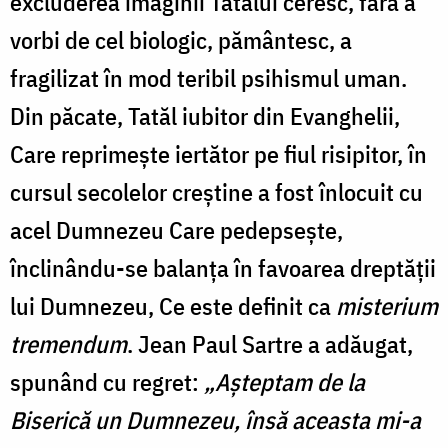
excluderea imaginii Tatălui ceresc, fără a
vorbi de cel biologic, pământesc, a
fragilizat în mod teribil psihismul uman.
Din păcate, Tatăl iubitor din Evanghelii,
Care reprimeşte iertător pe fiul risipitor, în
cursul secolelor creştine a fost înlocuit cu
acel Dumnezeu Care pedepseşte,
înclinându-se balanţa în favoarea dreptăţii
lui Dumnezeu, Ce este definit ca
misterium
tremendum
. Jean Paul Sartre a adăugat,
spunând cu regret:
„Aşteptam de la
Biserică un Dumnezeu, însă aceasta mi-a