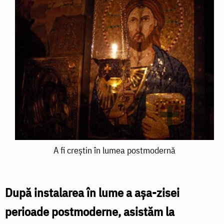
A
A fi creştin în lumea postmodernă
fi
creştin
După instalarea în lume a aşa-zisei
în
perioade postmoderne, asistăm la
lumea