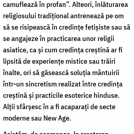
camuflează în profan”. Alteori, înlăturarea
religiosului tradiţional antrenează pe om
să se risipească în credinţe fetişiste sau să
se angajeze în practicarea unor religii
asiatice, ca şi cum credinţa creştină ar fi
lipsită de experienţe mistice sau trăiri
înalte, ori să găsească soluţia mântuirii
într-un sincretism realizat între credinţa
creştină şi practicile esoterice hinduse.
Alţii sfârşesc în a fi acaparaţi de secte
moderne sau New Age.