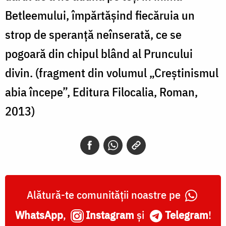
Betleemului, împărtăşind fiecăruia un
strop de speranţă neînserată, ce se
pogoară din chipul blând al Pruncului
divin. (fragment din volumul „Creştinismul
abia începe”, Editura Filocalia, Roman,
2013)
Alătură-te comunității noastre pe
WhatsApp
,
Instagram
și
Telegram
!