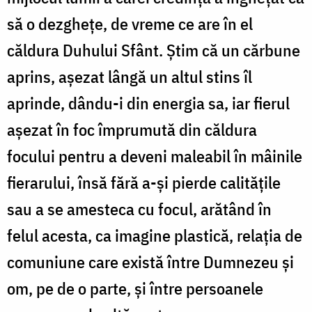
să o dezgheţe, de vreme ce are în el
căldura Duhului Sfânt. Ştim că un cărbune
aprins, aşezat lângă un altul stins îl
aprinde, dându-i din energia sa, iar fierul
aşezat în foc împrumută din căldura
focului pentru a deveni maleabil în mâinile
fierarului, însă fără a-şi pierde calităţile
sau a se amesteca cu focul, arătând în
felul acesta, ca imagine plastică, relaţia de
comuniune care există între Dumnezeu şi
om, pe de o parte, şi între persoanele