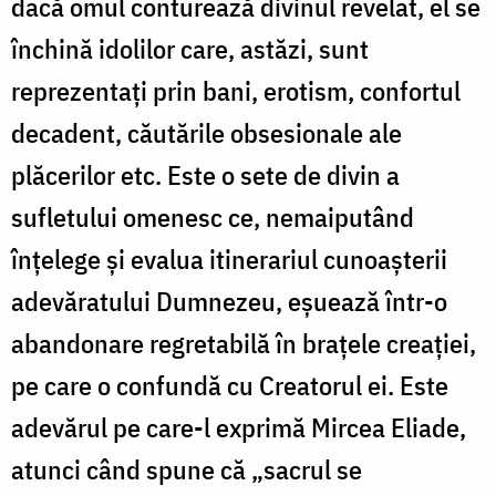
dacă omul conturează divinul revelat, el se
închină idolilor care, astăzi, sunt
reprezentaţi prin bani, erotism, confortul
decadent, căutările obsesionale ale
plăcerilor etc. Este o sete de divin a
sufletului omenesc ce, nemaiputând
înţelege şi evalua itinerariul cunoaşterii
adevăratului Dumnezeu, eşuează într-o
abandonare regretabilă în braţele creaţiei,
pe care o confundă cu Creatorul ei. Este
adevărul pe care-l exprimă Mircea Eliade,
atunci când spune că „sacrul se