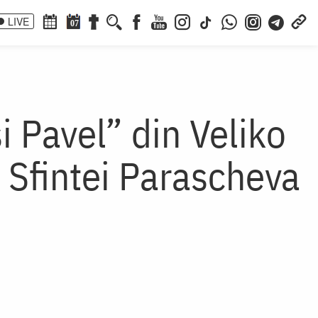
LIVE
07
și Pavel” din Veliko
 Sfintei Parascheva