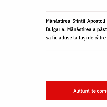
Mănăstirea Sfinții Apostol
Bulgaria. Mănăstirea a păs
să fie aduse la Iași de cătr
Alătură-te comu