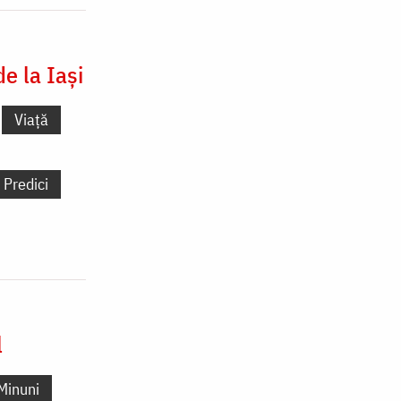
e la Iași
Viață
Predici
l
Minuni