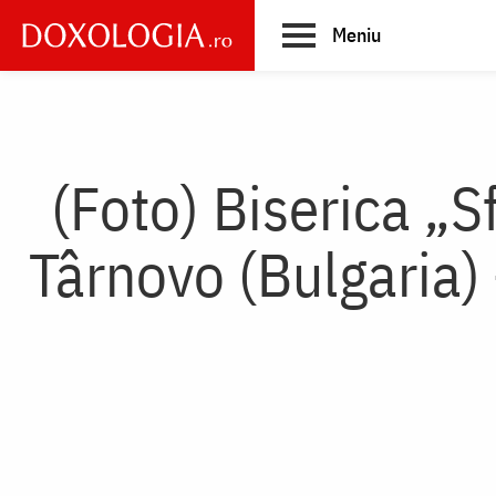
Skip
Meniu
to
main
Main
content
navigation
(Foto) Biserica „Sf
Târnovo (Bulgaria)