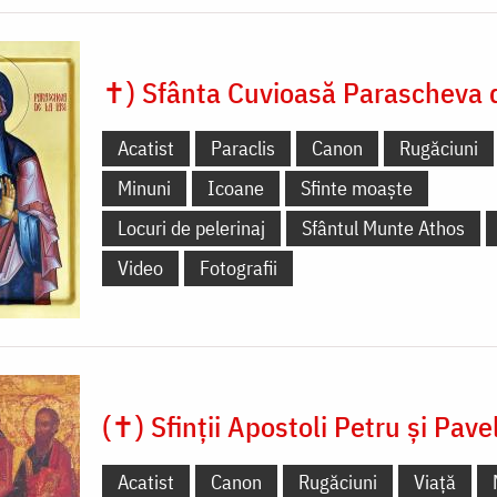
✝) Sfânta Cuvioasă Parascheva d
Acatist
Paraclis
Canon
Rugăciuni
Minuni
Icoane
Sfinte moaște
Locuri de pelerinaj
Sfântul Munte Athos
Video
Fotografii
(✝) Sfinții Apostoli Petru și Pave
Acatist
Canon
Rugăciuni
Viață