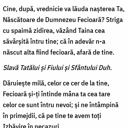
Cine, după, vrednicie va lăuda naşterea Ta,
Născătoare de Dumnezeu Fecioară? Striga
cu spaimă zidirea, văzând Taina cea
săvârşită întru tine; că în adevăr n-a
născut alta fiind fecioară, afară de tine.
Slavă Tatălui şi Fiului şi Sfântului Duh.
Dăruieşte milă, celor ce cer de la tine,
Fecioară şi-ţi întinde mâna ta cea tare
celor ce sunt întru nevoi; şi ne întâmpină
în primejdii, că pe tine te avem toţi
Izbăvire în necazuri.