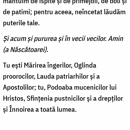
mântuim de ispite şi de primejdii, de boli şi
de patimi; pentru aceea, neîncetat lăudăm
puterile tale.
Și acum şi pururea şi în vecii vecilor. Amin
(a Născătoarei).
Tu eşti Mărirea îngerilor, Oglinda
proorocilor, Lauda patriarhilor şi a
Apostolilor; tu, Podoaba mucenicilor lui
Hristos, Sfinţenia pustnicilor şi a drepţilor
şi Înnoirea a toată lumea.