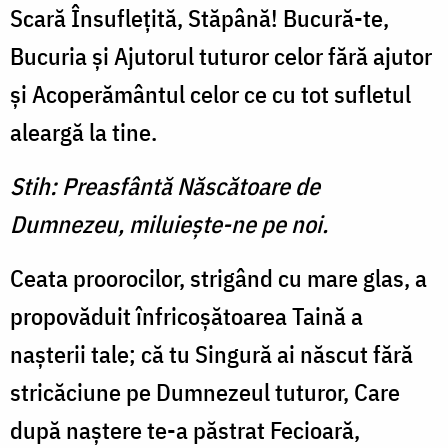
Scară Însufleţită, Stăpână! Bucură-te,
Bucuria şi Ajutorul tuturor celor fără ajutor
şi Acoperământul celor ce cu tot sufletul
aleargă la tine.
Stih: Preasfântă Născătoare de
Dumnezeu, miluieşte-ne pe noi.
Ceata proorocilor, strigând cu mare glas, a
propovăduit înfricoşătoarea Taină a
naşterii tale; că tu Singură ai născut fără
stricăciune pe Dumnezeul tuturor, Care
după naştere te-a păstrat Fecioară,