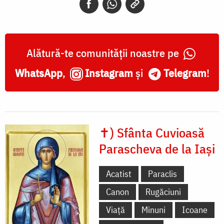
Alătură-te comunității noastre pe
WhatsApp
,
Instagram
și
Telegram
!
✝) Sfânta Cuvioasă
Parascheva de la Iași
Acatist
Paraclis
Canon
Rugăciuni
Viață
Minuni
Icoane