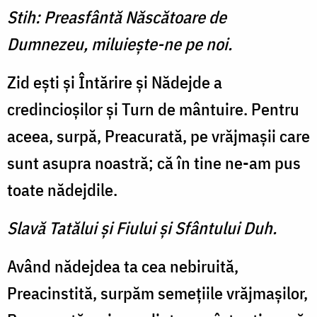
Stih: Preasfântă Născătoare de
Dumnezeu, miluieşte-ne pe noi.
Zid eşti şi Întărire şi Nădejde a
credincioşilor şi Turn de mântuire. Pentru
aceea, surpă, Preacurată, pe vrăjmaşii care
sunt asupra noastră; că în tine ne-am pus
toate nădejdile.
Slavă Tatălui şi Fiului şi Sfântului Duh.
Având nădejdea ta cea nebiruită,
Preacinstită, surpăm semeţiile vrăjmaşilor,