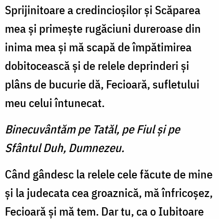
Sprijinitoare a credincioşilor şi Scăparea
mea şi primeşte rugăciuni dureroase din
inima mea şi mă scapă de împătimirea
dobitocească şi de relele deprinderi şi
plâns de bucurie dă, Fecioară, sufletului
meu celui întunecat.
Binecuvântăm pe Tatăl, pe Fiul și pe
Sfântul Duh, Dumnezeu.
Când gândesc la relele cele făcute de mine
şi la judecata cea groaznică, mă înfricoşez,
Fecioară şi mă tem. Dar tu, ca o Iubitoare