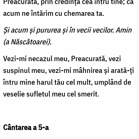
Preacurată, prin credinţa cea întru tine; că
acum ne întărim cu chemarea ta.
Și acum şi pururea şi în vecii vecilor. Amin
(a Născătoarei).
Vezi-mi necazul meu, Preacurată, vezi
suspinul meu, vezi-mi mâhnirea şi arată-ţi
întru mine harul tău cel mult, umplând de
veselie sufletul meu cel smerit.
Cântarea a 5-a