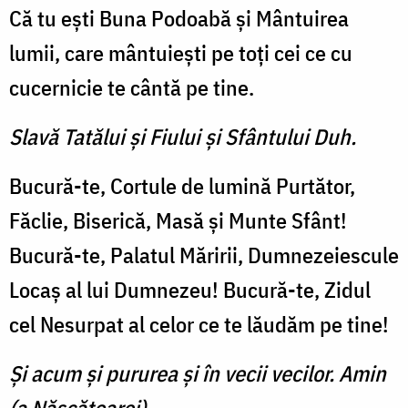
Că tu eşti Buna Podoabă şi Mântuirea
lumii, care mântuieşti pe toţi cei ce cu
cucernicie te cântă pe tine.
Slavă Tatălui şi Fiului şi Sfântului Duh.
Bucură-te, Cortule de lumină Purtător,
Făclie, Biserică, Masă şi Munte Sfânt!
Bucură-te, Palatul Măririi, Dumnezeiescule
Locaş al lui Dumnezeu! Bucură-te, Zidul
cel Nesurpat al celor ce te lăudăm pe tine!
Și acum şi pururea şi în vecii vecilor. Amin