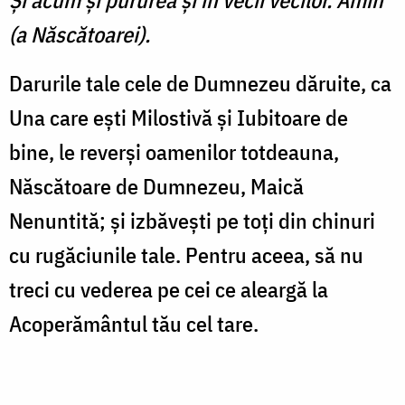
Și acum şi pururea şi în vecii vecilor. Amin
(a Născătoarei).
Darurile tale cele de Dumnezeu dăruite, ca
Una care eşti Milostivă şi Iubitoare de
bine, le reverşi oamenilor totdeauna,
Născătoare de Dumnezeu, Maică
Nenuntită; şi izbăveşti pe toţi din chinuri
cu rugăciunile tale. Pentru aceea, să nu
treci cu vederea pe cei ce aleargă la
Acoperământul tău cel tare.