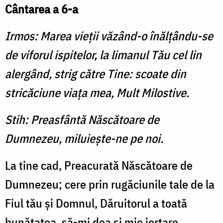
Cântarea a 6-a
Irmos: Marea vieţii văzând-o înălţându-se
de viforul ispitelor, la limanul Tău cel lin
alergând, strig către Tine: scoate din
stricăciune viaţa mea, Mult Milostive.
Stih: Preasfântă Născătoare de
Dumnezeu, miluieşte-ne pe noi.
La tine cad, Preacurată Născătoare de
Dumnezeu; cere prin rugăciunile tale de la
Fiul tău şi Domnul, Dăruitorul a toată
bunătatea, să-mi dea şi mie iertare