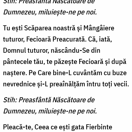
Stih: Preasfântă Născătoare de
Dumnezeu, miluieşte-ne pe noi.
Tu eşti Scăparea noastră şi Mângâiere
tuturor, Fecioară Preacurată. Că, iată,
Domnul tuturor, născându-Se din
pântecele tău, te păzeşte Fecioară şi după
naştere. Pe Care bine-L cuvântăm cu buze
nevrednice şi-L preaînălţăm întru toţi vecii.
Stih: Preasfântă Născătoare de
Dumnezeu, miluieşte-ne pe noi.
Pleacă-te, Ceea ce eşti gata Fierbinte