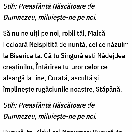
Stih: Preasfântă Născătoare de
Dumnezeu, miluieşte-ne pe noi.
Să nu ne uiţi pe noi, robii tăi, Maică
Fecioară Neispitită de nuntă, cei ce năzuim
la Biserica ta. Că tu Singură eşti Nădejdea
creştinilor, Întărirea tuturor celor ce
aleargă la tine, Curată; ascultă şi
împlineşte rugăciunile noastre, Stăpână.
Stih: Preasfântă Născătoare de
Dumnezeu, miluieşte-ne pe noi.