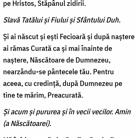
pe Hristos, Stăpânul zidirii.
Slavă Tatălui şi Fiului şi Sfântului Duh.
Şi ai născut şi eşti Fecioară şi după naştere
ai rămas Curată ca şi mai înainte de
naştere, Născătoare de Dumnezeu,
nearzându-se pântecele tău. Pentru
aceea, cu credinţă, după Dumnezeu pe
tine te mărim, Preacurată.
Și acum şi pururea şi în vecii vecilor. Amin
(a Născătoarei).