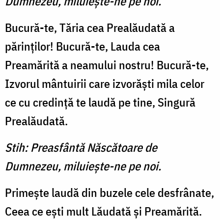
Dumnezeu, miluieşte-ne pe noi.
Bucură-te, Tăria cea Prealăudată a
părinţilor! Bucură-te, Lauda cea
Preamărită a neamului nostru! Bucură-te,
Izvorul mântuirii care izvorăşti mila celor
ce cu credinţă te laudă pe tine, Singură
Prealăudată.
Stih: Preasfântă Născătoare de
Dumnezeu, miluieşte-ne pe noi.
Primeşte laudă din buzele cele desfrânate,
Ceea ce eşti mult Lăudată şi Preamărită.