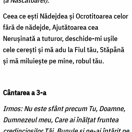
(a Născătoarei).
Ceea ce eşti Nădejdea şi Ocrotitoarea celor
fără de nădejde, Ajutătoarea cea
Neruşinată a tuturor, deschide-mi uşile
cele cereşti şi mă adu la Fiul tău, Stăpână
şi mă miluieşte pe mine, robul tău.
Cântarea a 3-a
Irmos: Nu este sfânt precum Tu, Doamne,
Dumnezeul meu, Care ai înălţat fruntea
credincioşilor Tăi, Bunule şi ne-ai întărit pe