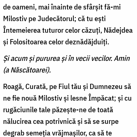
de oameni, mai înainte de sfârşit fă-mi
Milostiv pe Judecătorul; că tu eşti
Întemeierea tuturor celor căzuţi, Nădejdea
şi Folositoarea celor deznădăjduiţi.
Și acum şi pururea şi în vecii vecilor. Amin
(a Născătoarei).
Roagă, Curată, pe Fiul tău şi Dumnezeu să
ne fie nouă Milostiv şi lesne Împăcat; şi cu
rugăciunile tale păzeşte-ne de toată
nălucirea cea potrivnică şi să se surpe
degrab semeţia vrăjmaşilor, ca să te