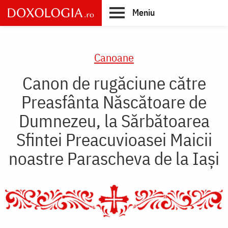
Skip
Meniu
to
main
Main
content
navigation
Canoane
Canon de rugăciune către
Preasfânta Născătoare de
Dumnezeu, la Sărbătoarea
Sfintei Preacuvioasei Maicii
noastre Parascheva de la Iaşi