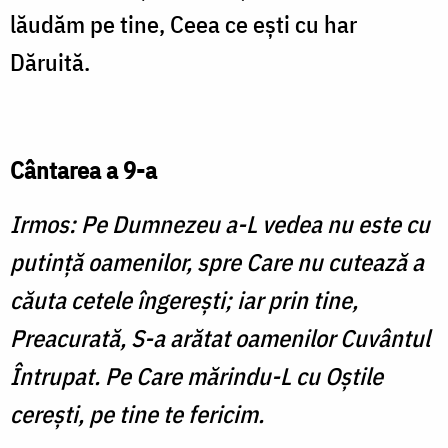
lăudăm pe tine, Ceea ce eşti cu har
Dăruită.
Cântarea a 9-a
Irmos: Pe Dumnezeu a-L vedea nu este cu
putinţă oamenilor, spre Care nu cutează a
căuta cetele îngereşti; iar prin tine,
Preacurată, S-a arătat oamenilor Cuvântul
Întrupat. Pe Care mărindu-L cu Oştile
cereşti, pe tine te fericim.