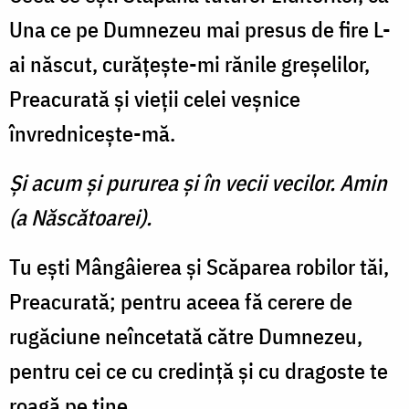
Una ce pe Dumnezeu mai presus de fire L-
ai născut, curăţeşte-mi rănile greşelilor,
Preacurată şi vieţii celei veşnice
învredniceşte-mă.
Și acum şi pururea şi în vecii vecilor. Amin
(a Născătoarei).
Tu eşti Mângâierea şi Scăparea robilor tăi,
Preacurată; pentru aceea fă cerere de
rugăciune neîncetată către Dumnezeu,
pentru cei ce cu credinţă şi cu dragoste te
roagă pe tine.