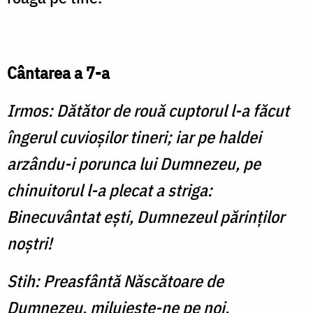
Cântarea a 7-a
Irmos: Dătător de rouă cuptorul l-a făcut
îngerul cuvioşilor tineri; iar pe haldei
arzându-i porunca lui Dumnezeu, pe
chinuitorul l-a plecat a striga:
Binecuvântat eşti, Dumnezeul părinţilor
noştri!
Stih: Preasfântă Născătoare de
Dumnezeu, miluieşte-ne pe noi.