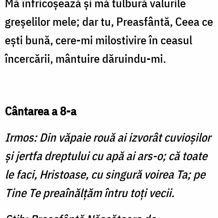
Mă înfricoşează şi mă tulbură valurile
greşelilor mele; dar tu, Preasfântă, Ceea ce
eşti bună, cere-mi milostivire în ceasul
încercării, mântuire dăruindu-mi.
Cântarea a 8-a
Irmos: Din văpaie rouă ai izvorât cuvioşilor
şi jertfa dreptului cu apă ai ars-o; că toate
le faci, Hristoase, cu singură voirea Ta; pe
Tine Te preaînălţăm întru toţi vecii.