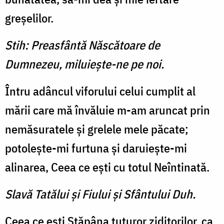
greşelilor.
Stih: Preasfântă Născătoare de
Dumnezeu, miluieşte-ne pe noi.
Întru adâncul viforului celui cumplit al
mării care mă învăluie m-am aruncat prin
nemăsuratele şi grelele mele păcate;
potoleşte-mi furtuna şi daruieşte-mi
alinarea, Ceea ce eşti cu totul Neîntinată.
Slavă Tatălui şi Fiului şi Sfântului Duh.
Ceea ce eşti Stăpâna tuturor ziditorilor, ca