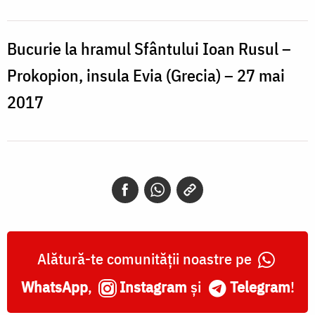
Bucurie la hramul Sfântului Ioan Rusul –
Prokopion, insula Evia (Grecia) – 27 mai
2017
Alătură-te comunității noastre pe
WhatsApp
,
Instagram
și
Telegram
!