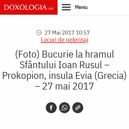
Skip
Meniu
to
main
Main
content
navigation
27 Mai 2017 10:57
Locuri de pelerinaj
(Foto) Bucurie la hramul
Sfântului Ioan Rusul –
Prokopion, insula Evia (Grecia)
– 27 mai 2017