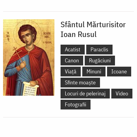
Sfântul Mărturisitor
Ioan Rusul
Acatist
Paraclis
Canon
Rugăciuni
Viață
Minuni
Icoane
Sfinte moaște
Locuri de pelerinaj
Video
Fotografii