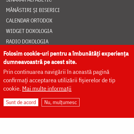
TEMATICĂ
SINAXAR ALFABETIC
MĂNĂSTIRI ȘI BISERICI
CALENDAR ORTODOX
WIDGET DOXOLOGIA
Folosim cookie-uri pentru a îmbunătăți experiența
RADIO DOXOLOGIA
dumneavoastră pe acest site.
Prin continuarea navigării în această pagină
confirmați acceptarea utilizării fișierelor de tip
cookie.
Mai multe informații
DESPRE NOI
Sunt de acord
Nu, mulțumesc
POLITICA DE COOKIES
DONEAZĂ ONLINE PENTRU CATEDRALA NAȚIONALĂ