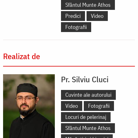
Sfântul Munte Athos
Predici
Video
Fotografii
Realizat de
Pr. Silviu Cluci
Cuvinte ale autorului
Video
Fotografii
Locuri de pelerinaj
Sfântul Munte Athos