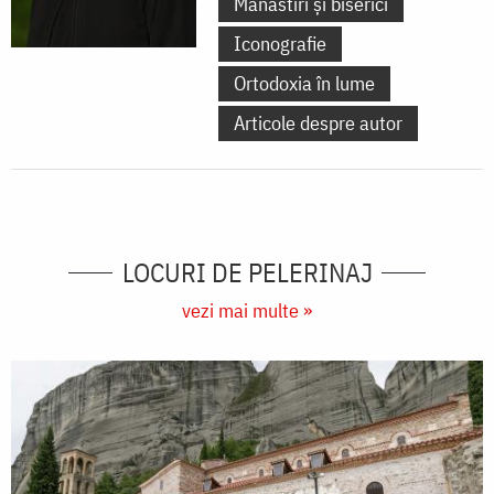
Mănăstiri și biserici
Iconografie
Ortodoxia în lume
Articole despre autor
LOCURI DE PELERINAJ
vezi mai multe »