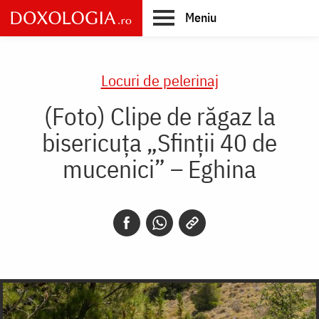
Skip
Meniu
to
main
Main
content
navigation
Locuri de pelerinaj
(Foto) Clipe de răgaz la
bisericuța „Sfinții 40 de
mucenici” – Eghina