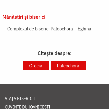
Mănăstiri și biserici
Complexul de biserici Paleochora
– Eghina
Citește despre:
Grecia
Paleochora