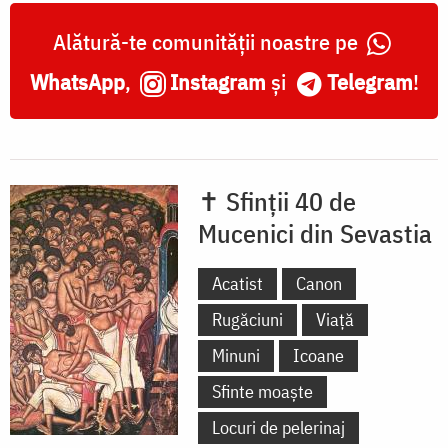
Alătură-te comunității noastre pe
WhatsApp
,
Instagram
și
Telegram
!
✝ Sfinții 40 de
Mucenici din Sevastia
Acatist
Canon
Rugăciuni
Viață
Minuni
Icoane
Sfinte moaște
Locuri de pelerinaj