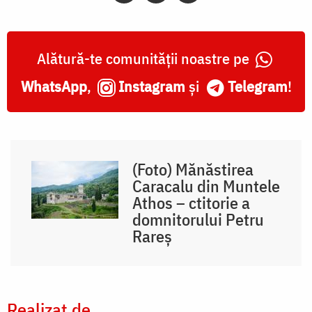
Alătură-te comunității noastre pe
WhatsApp
,
Instagram
și
Telegram
!
(Foto) Mănăstirea
Caracalu din Muntele
Athos – ctitorie a
domnitorului Petru
Rareş
Realizat de