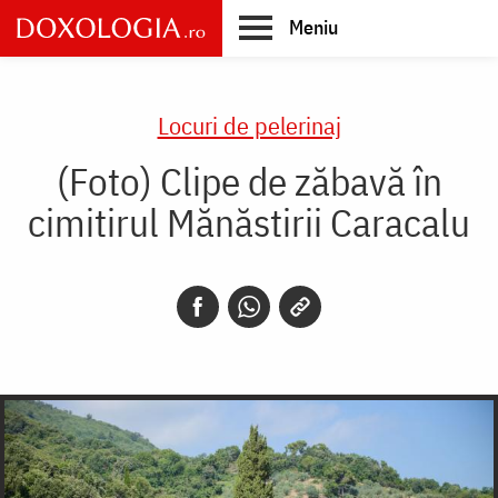
Skip
Meniu
to
main
Main
content
navigation
Locuri de pelerinaj
(Foto) Clipe de zăbavă în
cimitirul Mănăstirii Caracalu