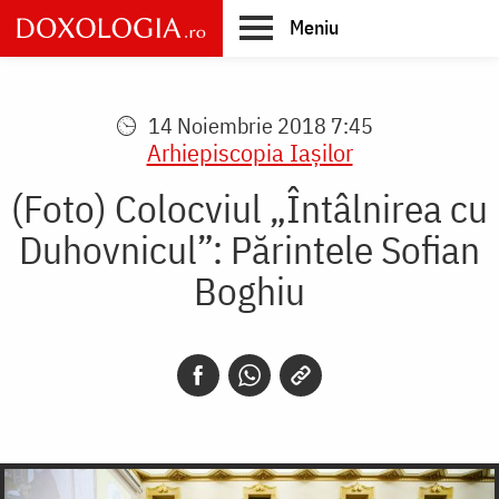
Skip
Meniu
to
main
Main
content
navigation
14 Noiembrie 2018 7:45
Arhiepiscopia Iaşilor
(Foto) Colocviul „Întâlnirea cu
Duhovnicul”: Părintele Sofian
Boghiu