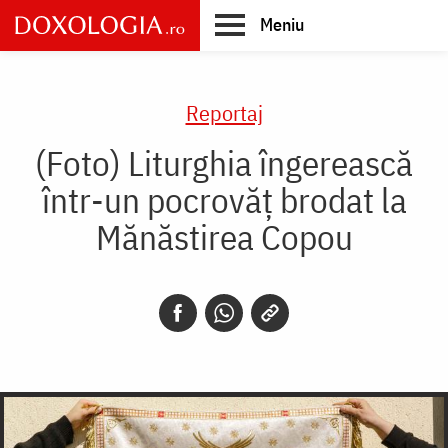
Skip
Meniu
to
main
Main
content
navigation
Reportaj
(Foto) Liturghia îngerească
într-un pocrovăț brodat la
Mănăstirea Copou