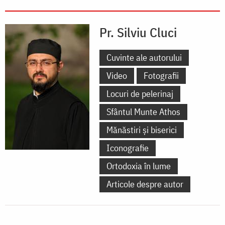
Pr. Silviu Cluci
Cuvinte ale autorului
Video
Fotografii
Locuri de pelerinaj
Sfântul Munte Athos
Mănăstiri și biserici
Iconografie
Ortodoxia în lume
Articole despre autor