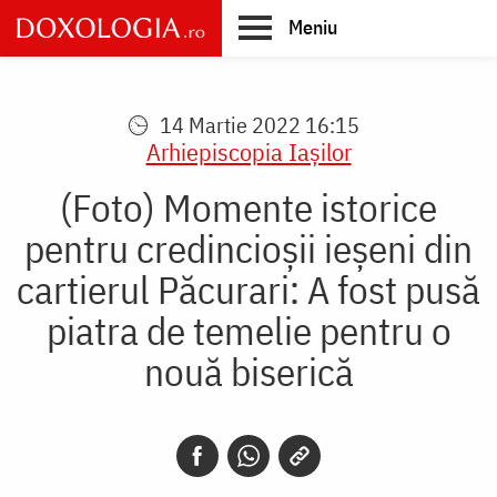
Skip
Meniu
to
main
Main
content
navigation
14 Martie 2022 16:15
Arhiepiscopia Iaşilor
(Foto) Momente istorice
pentru credincioșii ieșeni din
cartierul Păcurari: A fost pusă
piatra de temelie pentru o
nouă biserică