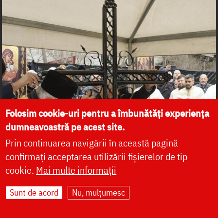
Folosim cookie-uri pentru a îmbunătăți experiența
dumneavoastră pe acest site.
Prin continuarea navigării în această pagină
confirmați acceptarea utilizării fișierelor de tip
cookie.
Mai multe informații
Sunt de acord
Nu, mulțumesc