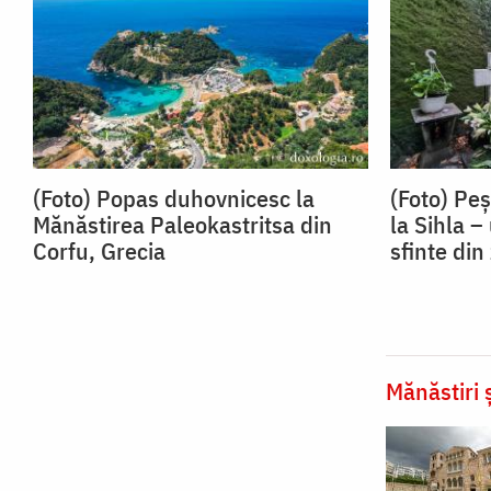
(Foto) Popas duhovnicesc la
(Foto) Peș
Mănăstirea Paleokastritsa din
la Sihla –
Corfu, Grecia
sfinte di
Mănăstiri ș