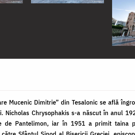
Mare Mucenic Dimitrie” din Tesalonic se află îngr
i. Nicholas Chrysophakis s-a născut în anul 192
de Pantelimon, iar în 1951 a primit taina pr
către Sfântul Sinod al Bisericii Greciei, episcop