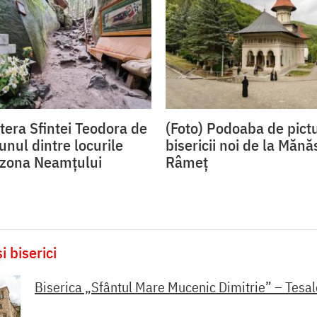
tera Sfintei Teodora de
(Foto) Podoaba de pict
 unul dintre locurile
bisericii noi de la Mănă
n zona Neamțului
Râmeț
i biserici
Biserica „Sfântul Mare Mucenic Dimitrie” – Tesal