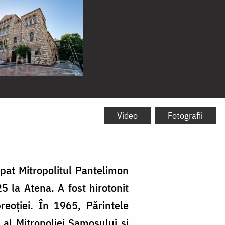
Video
Fotografii
opat Mitropolitul Pantelimon
5 la Atena. A fost hirotonit
eoției. În 1965, Părintele
 al Mitropoliei Samosului și