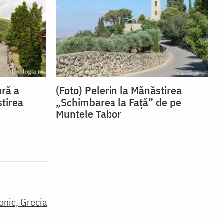
ură a
(Foto) Pelerin la Mănăstirea
stirea
„Schimbarea la Față” de pe
Muntele Tabor
onic, Grecia