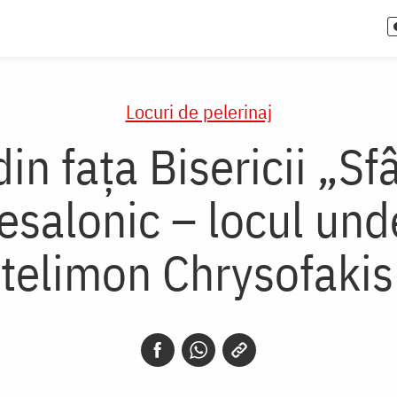
Locuri de pelerinaj
in fața Bisericii „S
Tesalonic – locul und
ntelimon Chrysofakis 