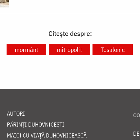
Citește despre:
mormânt
mitropolit
Tesalonic
AUTORI
PĂRINȚI DUHOVNICEȘTI
DE
MAICI CU VIAȚĂ DUHOVNICEASCĂ