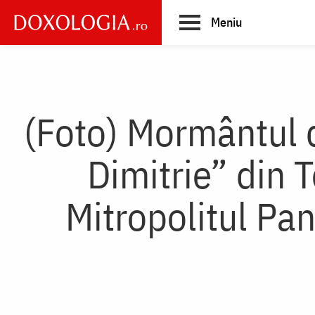
Skip
Meniu
to
main
Main
content
navigation
(Foto) Mormântul d
Dimitrie” din 
Mitropolitul Pa