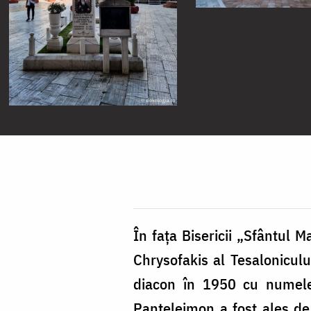
În fața Bisericii „Sfântul 
Chrysofakis al Tesaloniculu
diacon în 1950 cu numele 
Panteleimon a fost ales de 