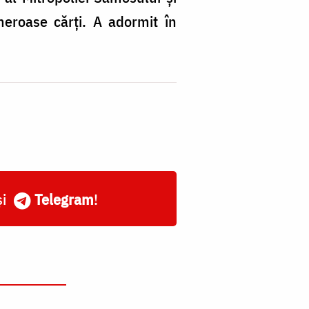
meroase cărți. A adormit în
și
Telegram
!