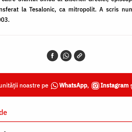
ansferat la Tesalonic, ca mitropolit. A scris nu
003.
nității noastre pe
WhatsApp
,
Instagram
 de