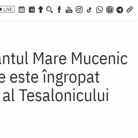
LIVE
08
fântul Mare Mucenic
e este îngropat
al Tesalonicului