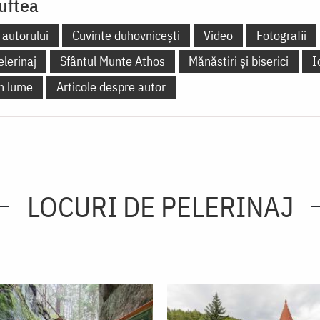
uftea
 autorului
Cuvinte duhovnicești
Video
Fotografii
elerinaj
Sfântul Munte Athos
Mănăstiri și biserici
I
în lume
Articole despre autor
LOCURI DE PELERINAJ