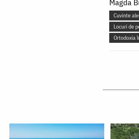
Magda B
Cuvinte ale
Locuri de p
Ortodoxia 