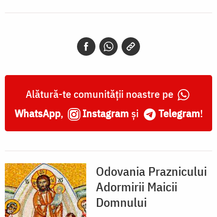
Alătură-te comunității noastre pe
WhatsApp
,
Instagram
și
Telegram
!
Odovania Praznicului
Adormirii Maicii
Domnului