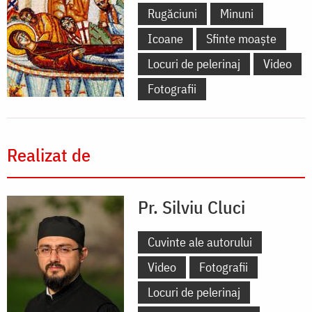
Rugăciuni
Minuni
Icoane
Sfinte moaște
Locuri de pelerinaj
Video
Fotografii
Realizat de
Pr. Silviu Cluci
Cuvinte ale autorului
Video
Fotografii
Locuri de pelerinaj