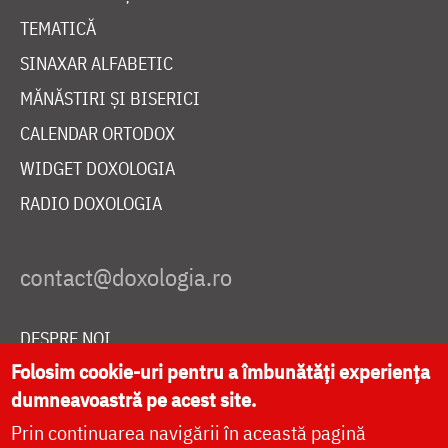
TEMATICĂ
SINAXAR ALFABETIC
MĂNĂSTIRI ȘI BISERICI
CALENDAR ORTODOX
WIDGET DOXOLOGIA
RADIO DOXOLOGIA
DESPRE NOI
Folosim cookie-uri pentru a îmbunătăți experiența
POLITICA DE COOKIES
dumneavoastră pe acest site.
DONEAZĂ ONLINE PENTRU CATEDRALA NAȚIONALĂ
Prin continuarea navigării în această pagină