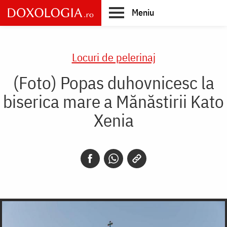
Skip
Meniu
to
main
Main
content
navigation
Locuri de pelerinaj
(Foto) Popas duhovnicesc la
biserica mare a Mănăstirii Kato
Xenia