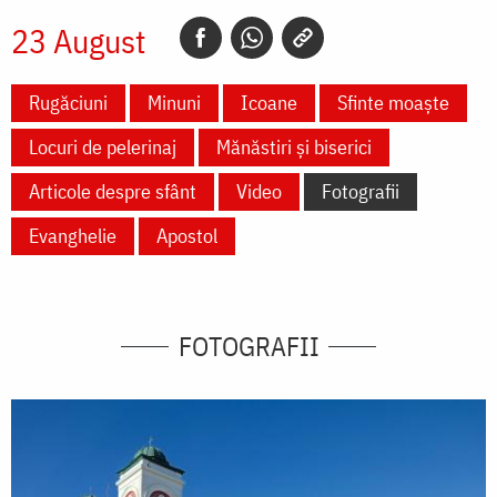
23 August
Rugăciuni
Minuni
Icoane
Sfinte moaște
Locuri de pelerinaj
Mănăstiri și biserici
Articole despre sfânt
Video
Fotografii
Evanghelie
Apostol
FOTOGRAFII