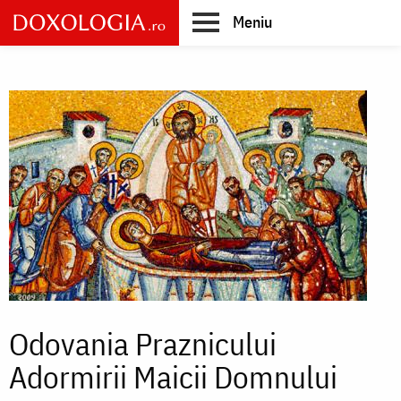
Skip
Meniu
to
main
Main
content
navigation
Odovania Praznicului
Adormirii Maicii Domnului