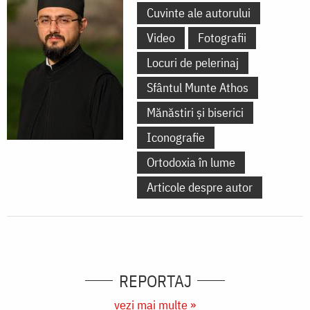
Cuvinte ale autorului
Video
Fotografii
Locuri de pelerinaj
Sfântul Munte Athos
Mănăstiri și biserici
Iconografie
Ortodoxia în lume
Articole despre autor
REPORTAJ
vezi mai multe »