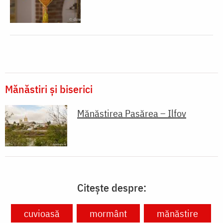
Mănăstiri și biserici
Mănăstirea Pasărea – Ilfov
Citește despre:
cuvioasă
mormânt
mănăstire