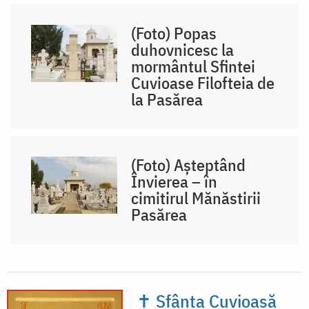
(Foto) Popas
duhovnicesc la
mormântul Sfintei
Cuvioase Filofteia de
la Pasărea
(Foto) Așteptând
Învierea – în
cimitirul Mănăstirii
Pasărea
✝ Sfânta Cuvioasă