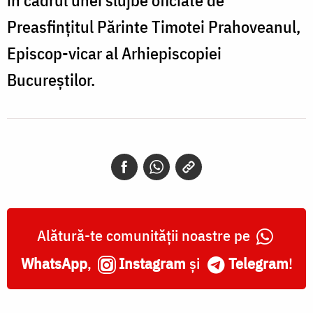
Preasfințitul Părinte Timotei Prahoveanul,
Episcop-vicar al Arhiepiscopiei
Bucureștilor.
Alătură-te comunității noastre pe
WhatsApp
,
Instagram
și
Telegram
!