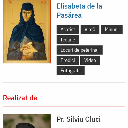
Elisabeta de la
Pasărea
Acatist
Viață
Minuni
Icoane
Locuri de pelerinaj
Predici
Video
Fotografii
Realizat de
Pr. Silviu Cluci