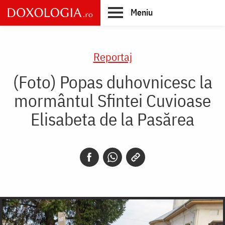
Skip
Meniu
to
main
Main
content
navigation
Reportaj
(Foto) Popas duhovnicesc la
mormântul Sfintei Cuvioase
Elisabeta de la Pasărea