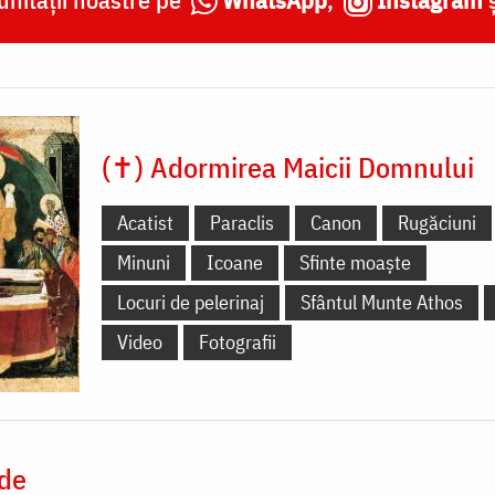
(✝) Adormirea Maicii Domnului
Acatist
Paraclis
Canon
Rugăciuni
Minuni
Icoane
Sfinte moaște
Locuri de pelerinaj
Sfântul Munte Athos
Video
Fotografii
 de