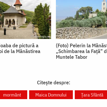
doaba de pictură a
(Foto) Pelerin la Mănăs
noi de la Mănăstirea
„Schimbarea la Față” d
Muntele Tabor
Citește despre:
mormânt
Maica Domnului
Ţara Sfântă