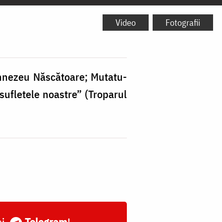
Video
Fotografii
Dumnezeu Născătoare; Mutatu-
e sufletele noastre” (Troparul
și
Telegram
!