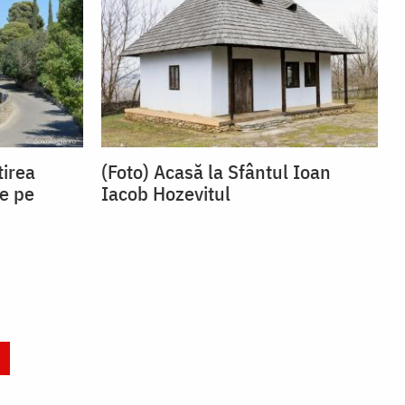
tirea
(Foto) Acasă la Sfântul Ioan
e pe
Iacob Hozevitul