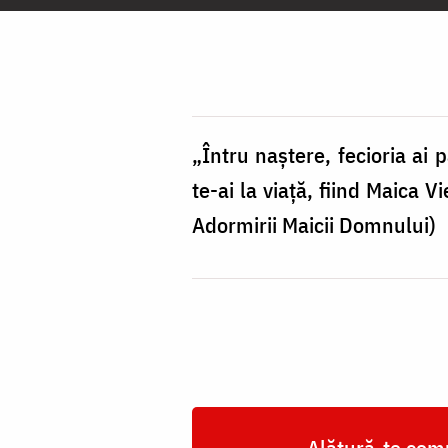
„Întru naştere, fecioria ai
te-ai la viaţă, fiind Maica V
Adormirii Maicii Domnului)
Alătură-te comu