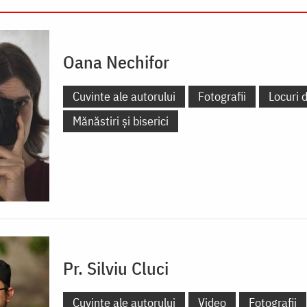
Oana Nechifor
Cuvinte ale autorului
Fotografii
Locuri d
Mănăstiri și biserici
Pr. Silviu Cluci
Cuvinte ale autorului
Video
Fotografii