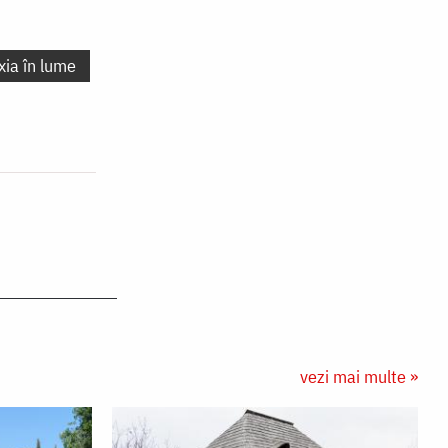
xia în lume
vezi mai multe »