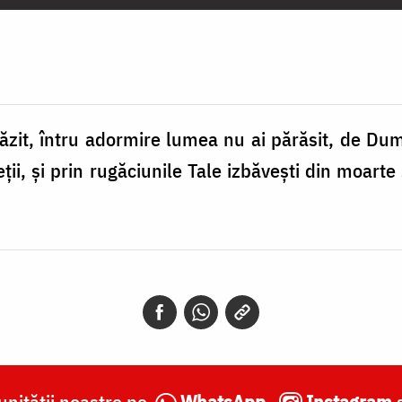
 păzit, întru adormire lumea nu ai părăsit, de 
ieţii, şi prin rugăciunile Tale izbăveşti din moart
nității noastre pe
WhatsApp
,
Instagram