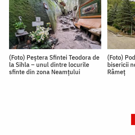
(Foto) Peștera Sfintei Teodora de
(Foto) Po
la Sihla – unul dintre locurile
bisericii 
sfinte din zona Neamțului
Râmeț