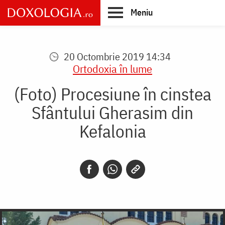
Skip
Meniu
to
main
Main
content
navigation
20 Octombrie 2019 14:34
Ortodoxia în lume
(Foto) Procesiune în cinstea
Sfântului Gherasim din
Kefalonia