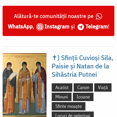
Alătură-te comunității noastre pe
WhatsApp
,
Instagram
și
Telegram
!
✝) Sfinții Cuvioși Sila,
Paisie și Natan de la
Sihăstria Putnei
Acatist
Canon
Viață
Minuni
Icoane
Sfinte moaște
Locuri de pelerinaj