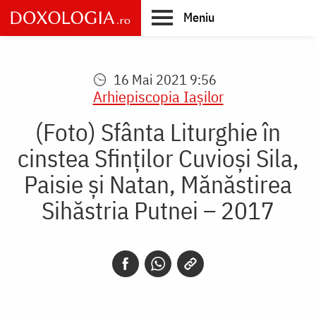
Skip
Meniu
to
main
Main
content
navigation
16 Mai 2021 9:56
Arhiepiscopia Iaşilor
(Foto) Sfânta Liturghie în
cinstea Sfinților Cuvioși Sila,
Paisie și Natan, Mănăstirea
Sihăstria Putnei – 2017