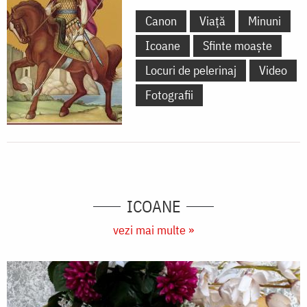
Canon
Viață
Minuni
Icoane
Sfinte moaște
Locuri de pelerinaj
Video
Fotografii
ICOANE
vezi mai multe »