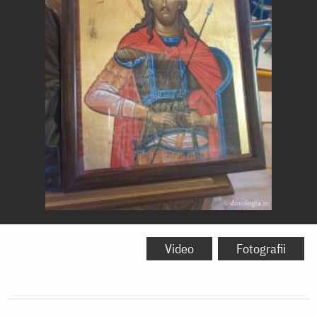
Sfântul
Mucenic
Video
Fotografii
Isidor