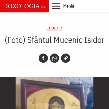
Skip
Meniu
to
main
Main
content
navigation
Icoane
(Foto) Sfântul Mucenic Isidor