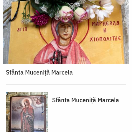
Sfânta Muceniță Marcela
Sfânta Muceniță Marcela