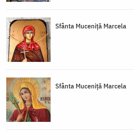
Sfânta Muceniță Marcela
Sfânta Muceniță Marcela