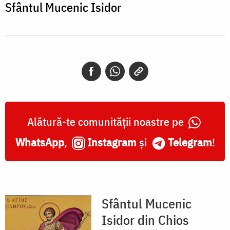
Sfântul Mucenic Isidor
Alătură-te comunității noastre pe
WhatsApp
,
Instagram
și
Telegram
!
Sfântul Mucenic
Isidor din Chios