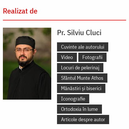
Realizat de
Pr. Silviu Cluci
Cuvinte ale autorului
Video
Fotografii
Locuri de pelerinaj
Sfântul Munte Athos
Mănăstiri și biserici
Iconografie
Ortodoxia în lume
Articole despre autor