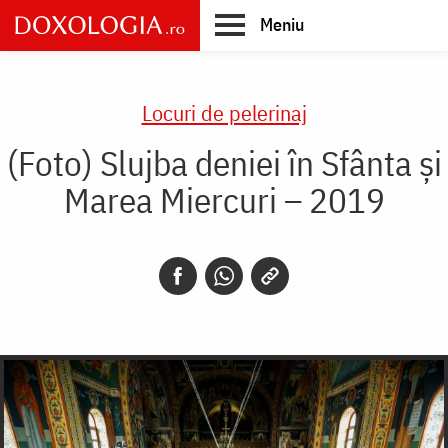
Skip
Meniu
to
main
Main
content
navigation
Locuri de pelerinaj
(Foto) Slujba deniei în Sfânta și
Marea Miercuri – 2019