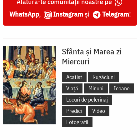
Alătură-te comunității noastre pe
WhatsApp
,
Instagram
și
Telegram
!
Sfânta și Marea zi
Miercuri
Acatist
Rugăciuni
Viață
Minuni
Icoane
Locuri de pelerinaj
Predici
Video
Fotografii