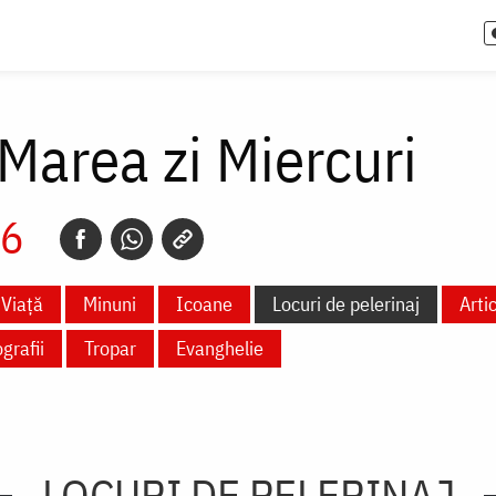
 Marea zi Miercuri
26
Viață
Minuni
Icoane
Locuri de pelerinaj
Arti
grafii
Tropar
Evanghelie
LOCURI DE PELERINAJ