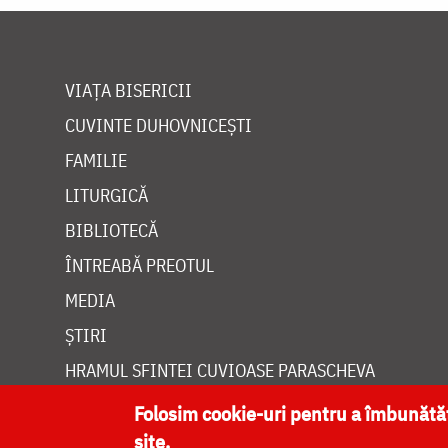
VIAȚA BISERICII
CUVINTE DUHOVNICEȘTI
FAMILIE
LITURGICĂ
BIBLIOTECĂ
ÎNTREABĂ PREOTUL
MEDIA
ȘTIRI
HRAMUL SFINTEI CUVIOASE PARASCHEVA
Folosim cookie-uri pentru a îmbunăt
site.