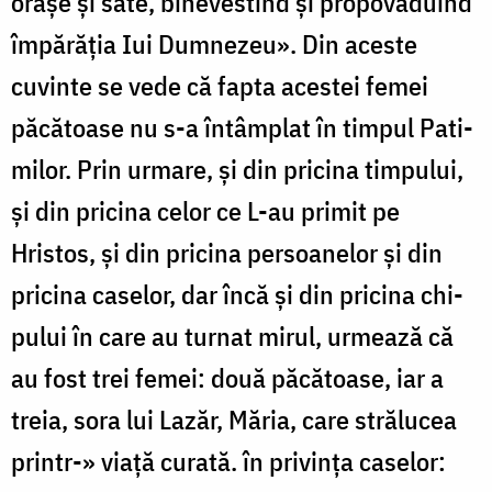
orașe și sate, binevestind și pro­povăduind
împărăția Iui Dumnezeu». Din aceste
cuvinte se vede că fapta acestei femei
păcătoase nu s-a întâmplat în timpul Pati­
milor. Prin urmare, și din pricina timpului,
și din pricina celor ce L-au primit pe
Hristos, și din pricina persoanelor și din
pricina caselor, dar încă și din pricina chi­
pului în care au turnat mirul, urmează că
au fost trei femei: două păcătoase, iar a
treia, sora lui Lazăr, Măria, care strălucea
printr-» viață curată. în privința caselor: