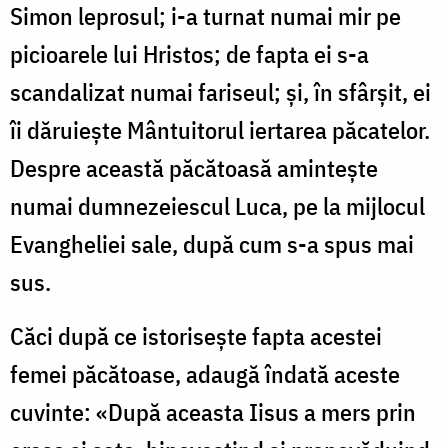
Simon leprosul; i-a turnat numai mir pe
picioarele lui Hristos; de fapta ei s-a
scandalizat numai fariseul; și, în sfârșit, ei
îi dăruiește Mân­tuitorul iertarea păcatelor.
Despre această păcătoasă amintește
numai dumnezeiescul Luca, pe la mijlocul
Evangheliei sale, după cum s-a spus mai
sus.
Căci după ce isto­risește fapta acestei
femei păcătoase, adaugă îndată aceste
cuvinte: «După aceasta Iisus a mers prin