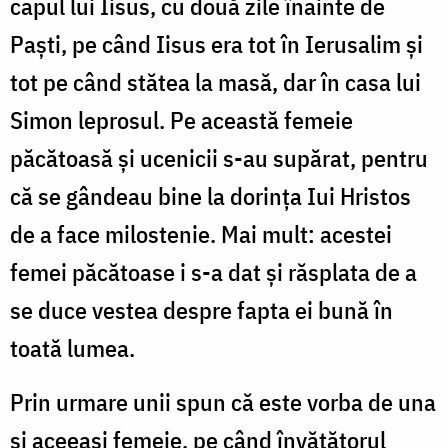
capul lui Iisus, cu două zile înainte de
Paști, pe când Iisus era tot în Ierusalim și
tot pe când stătea la masă, dar în casa lui
Simon leprosul. Pe această femeie
păcătoasă și ucenicii s-au supărat, pentru
că se gândeau bine la dorința Iui Hristos
de a face miloste­nie. Mai mult: acestei
femei păcătoase i s-a dat și răsplata de a
se duce vestea despre fapta ei bună în
toată lumea.
Prin urmare unii spun că este vorba de una
și aceeași femeie, pe când învățătorul