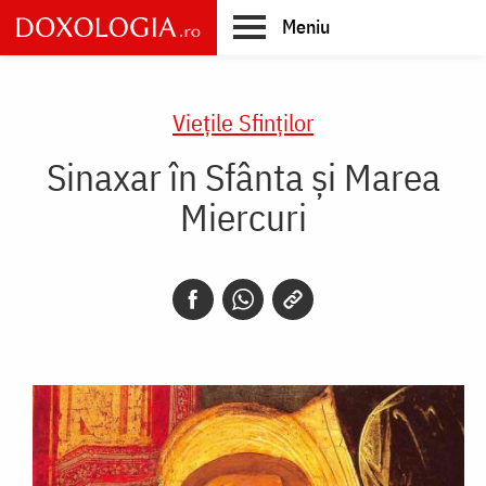
Skip
Meniu
to
main
Main
content
navigation
Vieţile Sfinţilor
Sinaxar în Sfânta și Marea
Miercuri