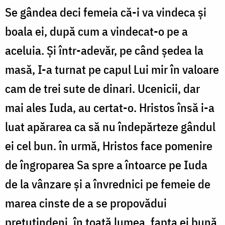
Se gândea deci femeia că-i va vindeca și
boala ei, după cum a vindecat-o pe a
aceluia. Și într-adevăr, pe când ședea la
masă, I-a turnat pe capul Lui mir în valoare
cam de trei sute de dinari. Ucenicii, dar
mai ales Iuda, au certat-o. Hristos însă i-a
luat apărarea ca să nu îndepărteze gândul
ei cel bun. în urmă, Hristos face pomenire
de îngroparea Sa spre a întoarce pe Iuda
de la vânzare și a învred­nici pe femeie de
marea cinste de a se propovădui
pretutindeni, în toată lumea, fapta ei bună.