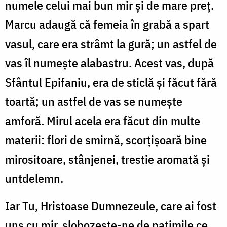
numele celui mai bun mir și de mare preț.
Marcu adaugă că femeia în grabă a spart
vasul, care era strâmt la gură; un ast­fel de
vas îl numește alabastru. Acest vas, după
Sfântul Epifaniu, era de sticlă și făcut fără
toartă; un astfel de vas se numește
amforă. Mirul acela era făcut din multe
materii: flori de smirnă, scorțișoară bine
mirositoare, stânjenei, trestie aromată și
untdelemn.
Iar Tu, Hristoase Dumnezeule, care ai fost
uns cu mir, slobozește-ne de patimile ce