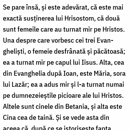
Se pare însă, și este adevărat, că este mai
exactă susținerea lui Hrisostom, că două
sunt femeile care au turnat mir pe Hristos.
Una despre care vorbesc cei trei Evan­
gheliști, o femeie desfrânată și păcătoasă;
ea a turnat mir pe capul lui Iisus. Alta, cea
din Evanghelia după Ioan, este Măria, sora
lui Lazăr; ea a adus mir și l-a turnat numai
pe dumnezeieștile picioare ale lui Hristos.
Altele sunt cinele din Betania, și alta este
Cina cea de taină. Și se vede asta din
aceea că, după ce se istorisește fapta