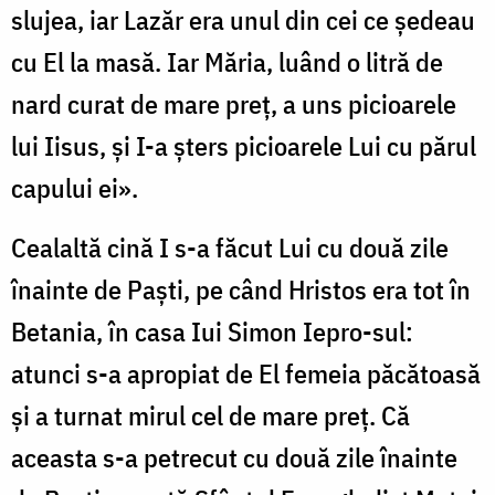
slujea, iar Lazăr era unul din cei ce ședeau
cu El la masă. Iar Măria, luând o litră de
nard curat de mare preț, a uns picioarele
lui Iisus, și I-a șters picioarele Lui cu părul
capului ei».
Cealaltă cină I s-a făcut Lui cu două zile
înainte de Paști, pe când Hristos era tot în
Betania, în casa Iui Simon Iepro-sul:
atunci s-a apropiat de El femeia păcătoasă
și a turnat mirul cel de mare preț. Că
aceasta s-a petrecut cu două zile înainte