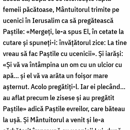
femeii păcătoase, Mântuitorul trimite pe
ucenici în Ierusalim ca să pregătească
Paștile: «Mer­geți, le-a spus El, în cetate la
cutare și spuneți-i: învățătorul zice: La tine
vreau să fac Paștile cu ucenicii». Și iarăși:
«Și vă va întâmpina un om cu un ulcior cu
apă... și el vă va arăta un foișor mare
așternut. Acolo pregătiți-l. Iar ei plecând...
au aflat precum le zisese și au pregătit
Paștile» adică Paștile evreilor, care băteau
la ușă. Și Mântuitorul a venit și le-a