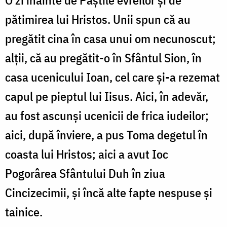
O zi înainte de Paștile evreilor și de
pătimirea lui Hristos. Unii spun că au
pregătit cina în casa unui om necunoscut;
alții, că au pregătit-o în Sfântul Sion, în
casa ucenicului Ioan, cel care și-a rezemat
capul pe pieptul lui Iisus. Aici, în adevăr,
au fost ascunși ucenicii de frica iudeilor;
aici, după înviere, a pus Toma degetul în
coasta lui Hristos; aici a avut Ioc
Pogorârea Sfântului Duh în ziua
Cincizecimii, și încă alte fapte nespuse și
tainice.