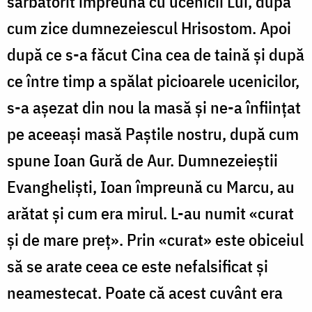
sărbătorit împreună cu ucenicii Lui, după
cum zice dumnezeiescul Hri­sostom. Apoi
după ce s-a făcut Cina cea de taină și după
ce între timp a spălat pi­cioarele ucenicilor,
s-a așezat din nou la masă și ne-a înființat
pe aceeași masă Paștile nostru, după cum
spune Ioan Gură de Aur. Dumnezeieștii
Evangheliști, Ioan împreună cu Marcu, au
arătat și cum era mirul. L-au numit «curat
și de mare preț». Prin «curat» este obiceiul
să se arate ceea ce este nefalsi­ficat și
neamestecat. Poate că acest cuvânt era