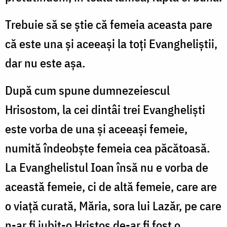
Trebuie să se știe că femeia aceasta pare
că este una și aceeași la toți Evangheliștii,
dar nu este așa.
După cum spune dumnezeiescul
Hrisostom, la cei dintâi trei Evangheliști
este vorba de una și aceeași femeie,
numită îndeobște femeia cea păcătoasă.
La Evan­ghelistul Ioan însă nu e vorba de
această femeie, ci de altă femeie, care are
o viață curată, Măria, sora lui Lazăr, pe care
n-ar fi iubit-o Hristos de-ar fi fost o