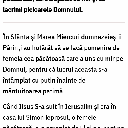
Miercuri
lacrimi picioarele Domnului.
În Sfânta și Marea Miercuri dumnezeieștii
Părinți au hotărât să se facă pomenire de
femeia cea păcătoasă care a uns cu mir pe
Domnul, pentru că lucrul aceasta s-a
întâmplat cu puțin înainte de
mântuitoarea patimă.
Când Iisus S-a suit în Ierusalim și era în
casa lui Simon leprosul, o femeie