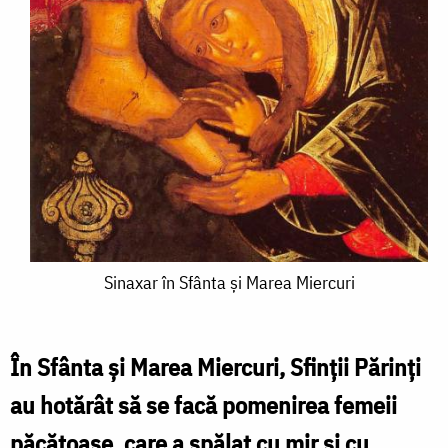
Sinaxar
Sinaxar în Sfânta și Marea Miercuri
în
Sfânta
În Sfânta și Marea Miercuri, Sfinții Părinți
și
au hotărât să se facă pomenirea femeii
Marea
păcătoase, care a spălat cu mir și cu