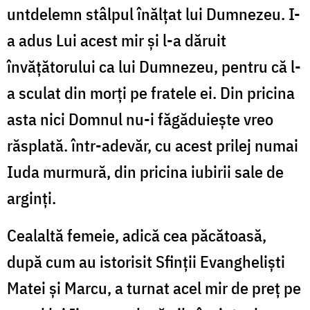
untdelemn stâlpul înălțat lui Dumnezeu. I-
a adus Lui acest mir și l-a dăruit
învățătorului ca lui Dumnezeu, pentru că l-
a sculat din morți pe fratele ei. Din pricina
asta nici Domnul nu-i făgă­duiește vreo
răsplată. într-adevăr, cu acest prilej numai
Iuda murmură, din pricina iubirii sale de
arginți.
Cealaltă femeie, adică cea păcătoasă,
după cum au istorisit Sfinții Evangheliști
Matei și Marcu, a turnat acel mir de preț pe