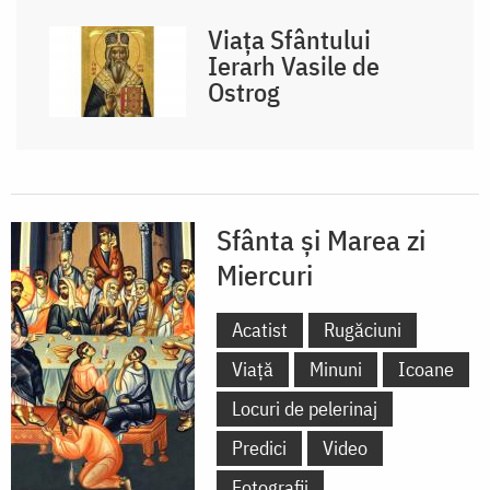
Viața Sfântului
Ierarh Vasile de
Ostrog
Sfânta și Marea zi
Miercuri
Acatist
Rugăciuni
Viață
Minuni
Icoane
Locuri de pelerinaj
Predici
Video
Fotografii