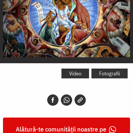
Frescă
Mănăstirea
Video
Fotografii
Rila
-
Bulgaria
Alătură-te comunității noastre pe