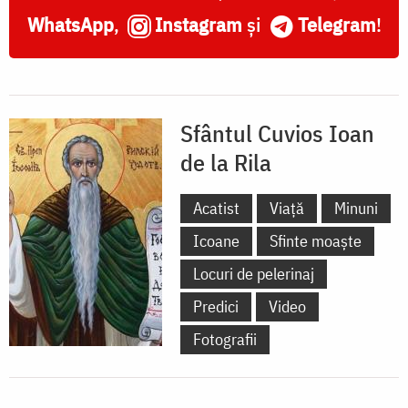
WhatsApp
,
Instagram
și
Telegram
!
Sfântul Cuvios Ioan
de la Rila
Acatist
Viață
Minuni
Icoane
Sfinte moaște
Locuri de pelerinaj
Predici
Video
Fotografii