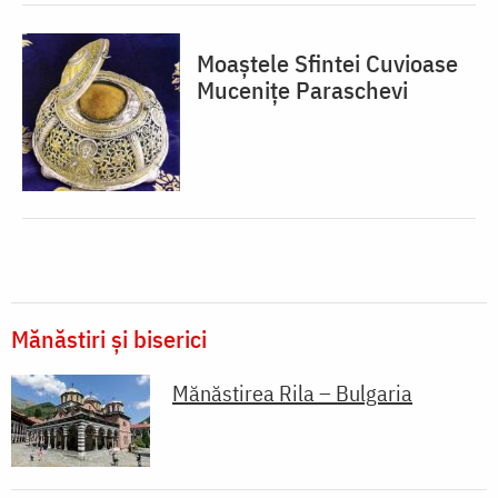
Moaștele Sfintei Cuvioase
Mucenițe Paraschevi
Mănăstiri și biserici
Mănăstirea Rila – Bulgaria