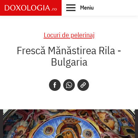
Skip
Meniu
to
main
Main
content
navigation
Locuri de pelerinaj
Frescă Mănăstirea Rila -
Bulgaria