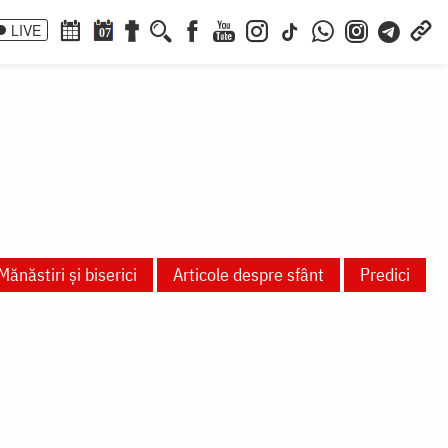
LIVE
07
Mănăstiri și biserici
Articole despre sfânt
Predici