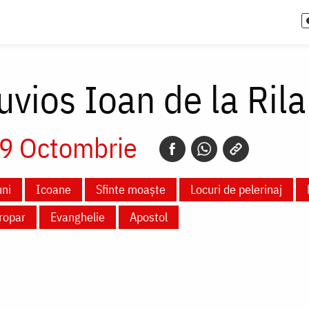
uvios Ioan de la Rila
9 Octombrie
ni
Icoane
Sfinte moaște
Locuri de pelerinaj
ropar
Evanghelie
Apostol