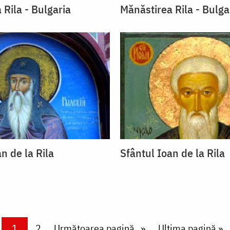
 Rila - Bulgaria
Mănăstirea Rila - Bulga
n de la Rila
Sfântul Ioan de la Rila
Current page
1
Page
2
Next page
Următoarea pagină
Last page
Ultima pagină »