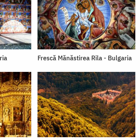
ria
Frescă Mănăstirea Rila - Bulgaria