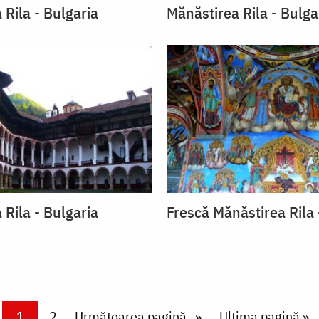
 Rila - Bulgaria
Mănăstirea Rila - Bulga
 Rila - Bulgaria
Frescă Mănăstirea Rila 
Current page
1
Page
2
Next page
Următoarea pagină
Last page
Ultima pagină »