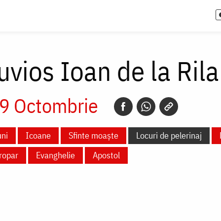
uvios Ioan de la Rila
9 Octombrie
ni
Icoane
Sfinte moaște
Locuri de pelerinaj
ropar
Evanghelie
Apostol