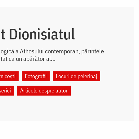
t Dionisiatul
ologică a Athosului contemporan, părintele
tat ca un apărător al...
nicești
Fotografii
Locuri de pelerinaj
serici
Articole despre autor