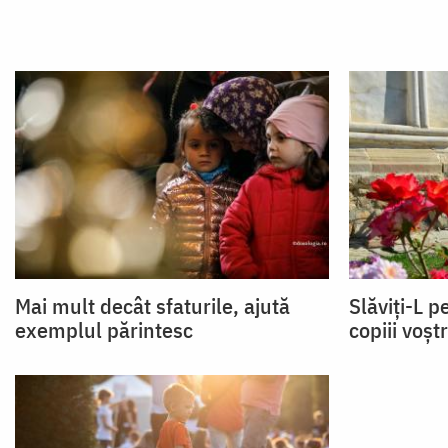
Mai mult decât sfaturile, ajută
Slăviți-L 
exemplul părintesc
copiii voștr