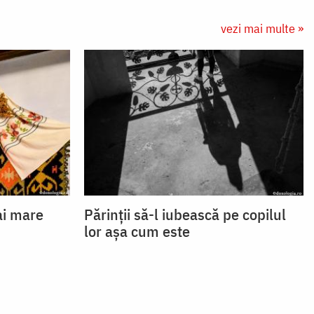
vezi mai multe »
ai mare
Părinții să-l iubească pe copilul
lor așa cum este