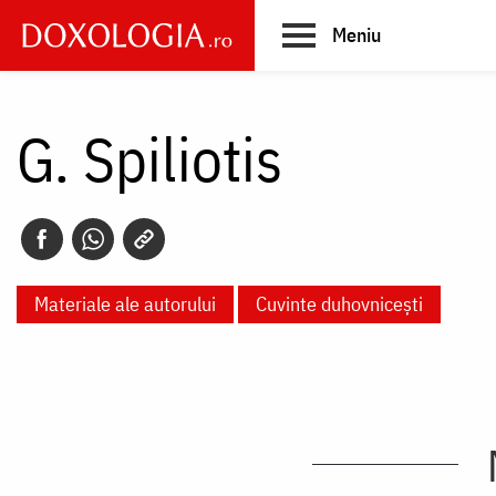
Skip
Meniu
to
main
Main
content
navigation
G. Spiliotis
Materiale ale autorului
Cuvinte duhovnicești