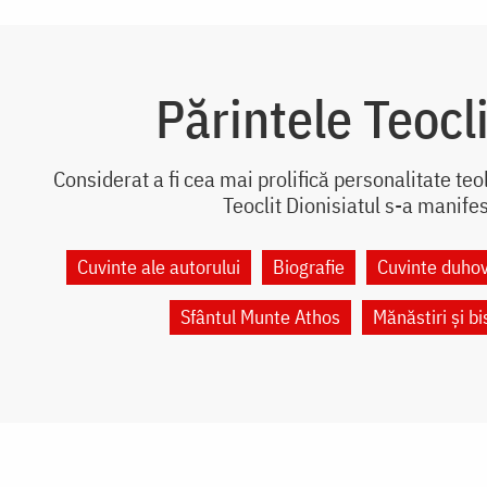
Părintele Teocli
Considerat a fi cea mai prolifică personalitate te
Teoclit Dionisiatul s-a manifes
Cuvinte ale autorului
Biografie
Cuvinte duhov
Sfântul Munte Athos
Mănăstiri și bi