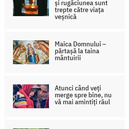
și rugăciunea sunt
trepte către viața
veșnică
Maica Domnului –
părtașă la taina
mântuirii
Atunci când veți
merge spre bine, nu
vă mai amintiți răul