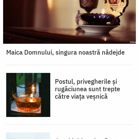
Maica Domnului, singura noastră nădejde
Postul, privegherile și
rugăciunea sunt trepte
către viața veșnică