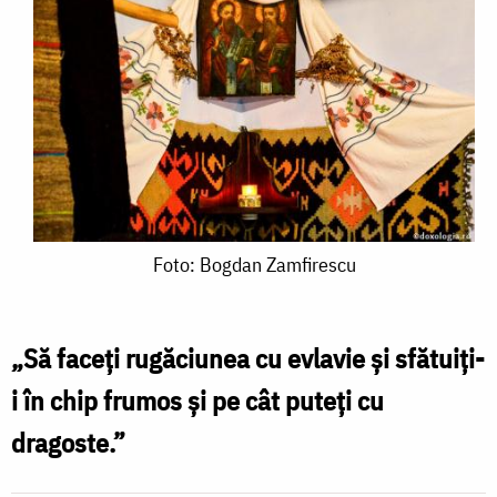
Foto:
Foto: Bogdan Zamfirescu
Bogdan
Zamfirescu
„Să faceți rugăciunea cu evlavie și sfătuiți-
i în chip frumos și pe cât puteți cu
dragoste.”