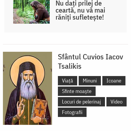
Nu dați prilej de
ceartă, nu vă mai
răniți sufletește!
Sfântul Cuvios Iacov
Tsalikis
Viață
Minuni
Icoane
Sfinte moaște
Locuri de pelerinaj
Video
Fotografii