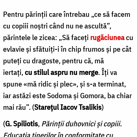
Pentru părinții care întrebau „ce să facem
cu copiii noștri când nu ne ascultă”,
părintele le zicea: „Să faceți
rugăciunea
cu
evlavie și sfătuiți-i în chip frumos și pe cât
puteți cu dragoste, pentru că, mă
iertați,
cu stilul aspru nu merge
. Îți va
spune «mă ridic și plec», și s-a terminat,
iar astăzi este Sodoma și Gomora, ba chiar
mai rău”. (
Starețul Iacov Tsalikis
)
(
G. Spiliotis
,
Părinții duhovnici și copiii.
Educația tinerilor în conformitate cu