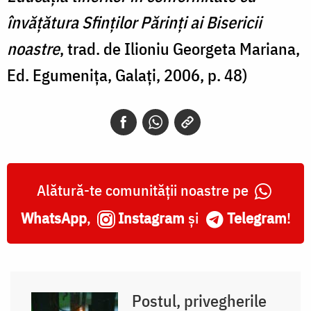
învățătura Sfinților Părinți ai Bisericii
noastre
, trad. de Ilioniu Georgeta Mariana,
Ed. Egumenița, Galați, 2006, p. 48)
Alătură-te comunității noastre pe
WhatsApp
,
Instagram
și
Telegram
!
Postul, privegherile