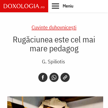
Skip
Meniu
to
main
Main
content
navigation
Cuvinte duhovnicești
Rugăciunea este cel mai
mare pedagog
G. Spiliotis