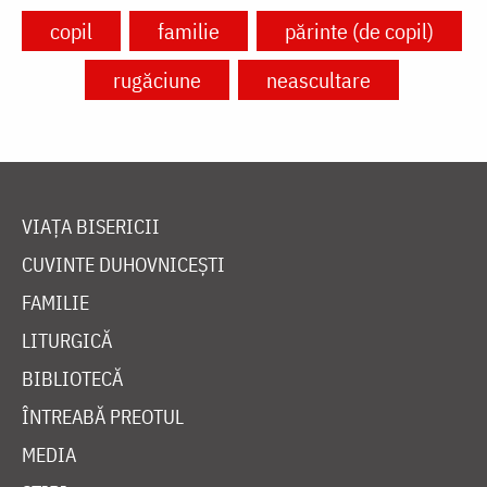
copil
familie
părinte (de copil)
rugăciune
neascultare
VIAȚA BISERICII
CUVINTE DUHOVNICEȘTI
FAMILIE
LITURGICĂ
BIBLIOTECĂ
ÎNTREABĂ PREOTUL
MEDIA