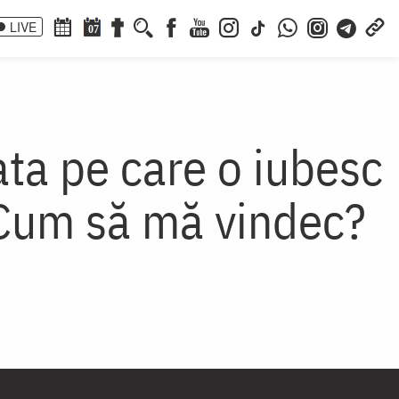
LIVE
07
ta pe care o iubesc
 Cum să mă vindec?