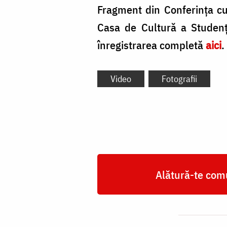
Fragment din Conferința c
Casa de Cultură a Studenț
înregistrarea completă
aici
.
Video
Fotografii
Alătură-te comu