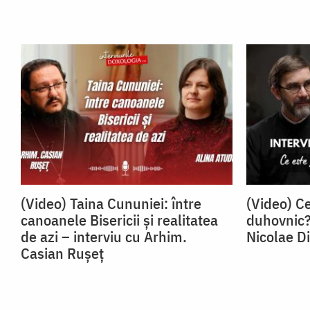
(Video) Taina Cununiei: între
(Video) Ce
canoanele Bisericii și realitatea
duhovnic? 
de azi – interviu cu Arhim.
Nicolae D
Casian Rușeț