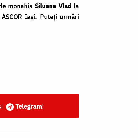
ă de monahia
Siluana Vlad
la
 ASCOR Iași. Puteți urmări
și
Telegram
!