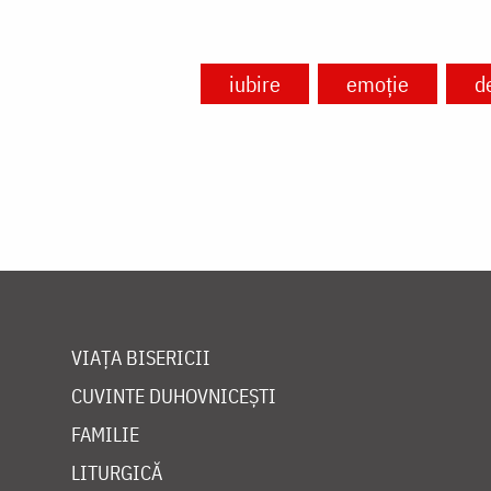
iubire
emoție
d
VIAȚA BISERICII
CUVINTE DUHOVNICEȘTI
FAMILIE
LITURGICĂ