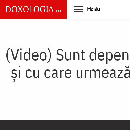
Skip
Meniu
to
main
Main
content
navigation
(Video) Sunt depen
și cu care urmeaz