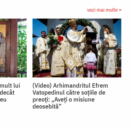
vezi mai multe »
mult lui
(Video) Arhimandritul Efrem
decât
Vatopedinul către soțiile de
zeu
preoți: „Aveți o misiune
deosebită”