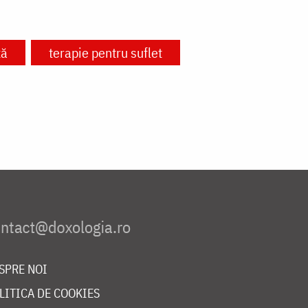
xă
terapie pentru suflet
SPRE NOI
LITICA DE COOKIES