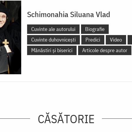
Schimonahia Siluana Vlad
Cuvinte ale autorului
Biografie
Cuvinte duhovnicești
Predici
Video
Mănăstiri și biserici
Articole despre autor
CĂSĂTORIE