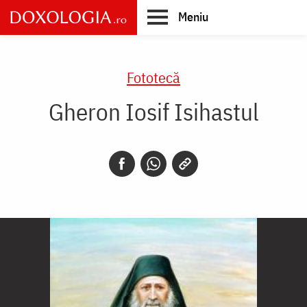
Skip
Meniu
to
main
Main
content
navigation
Fototecă
Gheron Iosif Isihastul