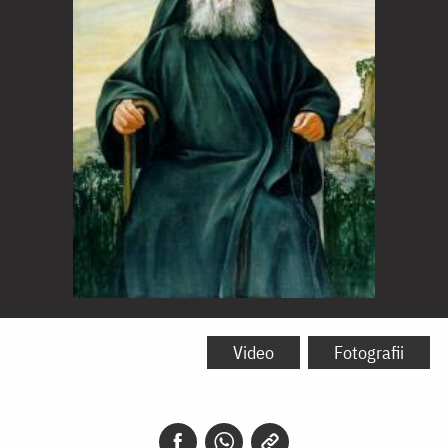
Gheron
Iosif
Video
Fotografii
Isihastul