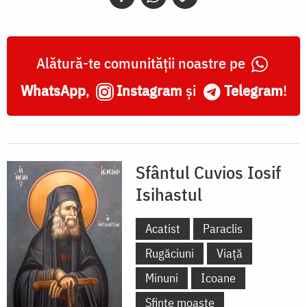
Alătură-te comunității noastre pe
WhatsApp
,
Instagram
și
Telegram
!
Sfântul Cuvios Iosif
Isihastul
Acatist
Paraclis
Rugăciuni
Viață
Minuni
Icoane
Sfinte moaște