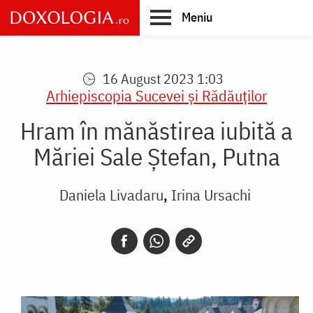
Skip
Meniu
to
main
Main
content
navigation
16 August 2023 1:03
Arhiepiscopia Sucevei şi Rădăuţilor
Hram în mănăstirea iubită a
Măriei Sale Ștefan, Putna
Daniela Livadaru
Irina Ursachi