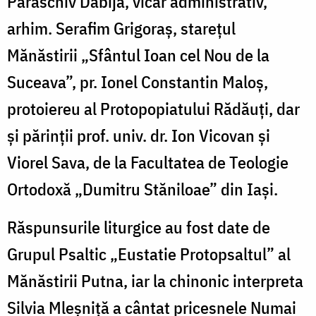
Paraschiv Dabija, vicar administrativ,
arhim. Serafim Grigoraș, starețul
Mănăstirii „Sfântul Ioan cel Nou de la
Suceava”, pr. Ionel Constantin Maloș,
protoiereu al Protopopiatului Rădăuți, dar
și părinții prof. univ. dr. Ion Vicovan și
Viorel Sava, de la Facultatea de Teologie
Ortodoxă „Dumitru Stăniloae” din Iași.
Răspunsurile liturgice au fost date de
Grupul Psaltic „Eustatie Protopsaltul” al
Mănăstirii Putna, iar la chinonic interpreta
Silvia Mleșniță a cântat pricesnele Numai