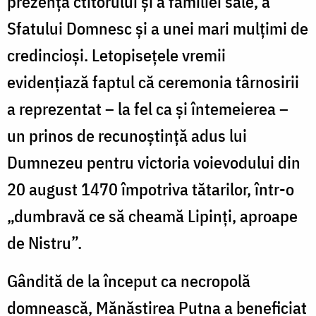
prezența ctitorului și a familiei sale, a
Sfatului Domnesc și a unei mari mulțimi de
credincioși. Letopisețele vremii
evidențiază faptul că ceremonia târnosirii
a reprezentat – la fel ca și întemeierea –
un prinos de recunoștință adus lui
Dumnezeu pentru victoria voievodului din
20 august 1470 împotriva tătarilor, într-o
„dumbravă ce să cheamă Lipinți, aproape
de Nistru”.
Gândită de la început ca necropolă
domnească, Mănăstirea Putna a beneficiat