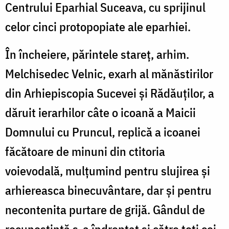
Centrului Eparhial Suceava, cu sprijinul
celor cinci protopopiate ale eparhiei.
În încheiere, părintele stareț, arhim.
Melchisedec Velnic, exarh al mănăstirilor
din Arhiepiscopia Sucevei și Rădăuților, a
dăruit ierarhilor câte o icoană a Maicii
Domnului cu Pruncul, replică a icoanei
făcătoare de minuni din ctitoria
voievodală, mulțumind pentru slujirea și
arhiereasca binecuvântare, dar și pentru
necontenita purtare de grijă. Gândul de