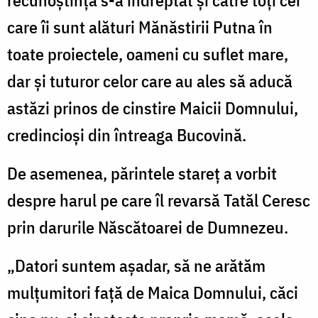
recunoștință s-a îndreptat și către toți cei
care îi sunt alături Mănăstirii Putna în
toate proiectele, oameni cu suflet mare,
dar și tuturor celor care au ales să aducă
astăzi prinos de cinstire Maicii Domnului,
credincioși din întreaga Bucovină.
De asemenea, părintele stareț a vorbit
despre harul pe care îl revarsă Tatăl Ceresc
prin darurile Născătoarei de Dumnezeu.
„Datori suntem așadar, să ne arătăm
mulțumitori față de Maica Domnului, căci