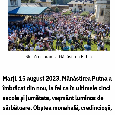
Slujbă
Slujbă de hram la Mănăstirea Putna
de
hram
Marți, 15 august 2023, Mănăstirea Putna a
la
îmbrăcat din nou, la fel ca în ultimele cinci
Mănăstirea
secole și jumătate, veșmânt luminos de
Putna
sărbătoare. Obștea monahală, credincioșii,