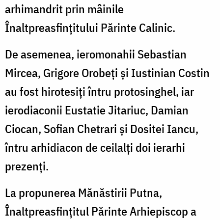
arhimandrit prin mâinile
Înaltpreasfințitului Părinte Calinic.
De asemenea, ieromonahii Sebastian
Mircea, Grigore Orobeți și Iustinian Costin
au fost hirotesiți întru protosinghel, iar
ierodiaconii Eustatie Jitariuc, Damian
Ciocan, Sofian Chetrari și Dositei Iancu,
întru arhidiacon de ceilalți doi ierarhi
prezenți.
La propunerea Mănăstirii Putna,
Înaltpreasfințitul Părinte Arhiepiscop a