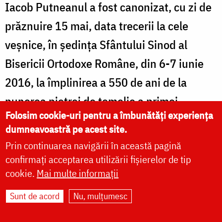
Iacob Putneanul a fost canonizat, cu zi de
prăznuire 15 mai, data trecerii la cele
veșnice, în ședința Sfântului Sinod al
Bisericii Ortodoxe Române, din 6-7 iunie
2016, la împlinirea a 550 de ani de la
punerea pietrei de temelie a primei
Folosim cookie-uri pentru a îmbunătăți experiența
mănăstiri ridicate de domnul Ștefan.
dumneavoastră pe acest site.
Prin continuarea navigării în această pagină
Sursa:
arhiepiscopiasucevei.ro
confirmați acceptarea utilizării fișierelor de tip
cookie.
Mai multe informații
Sunt de acord
Nu, mulțumesc