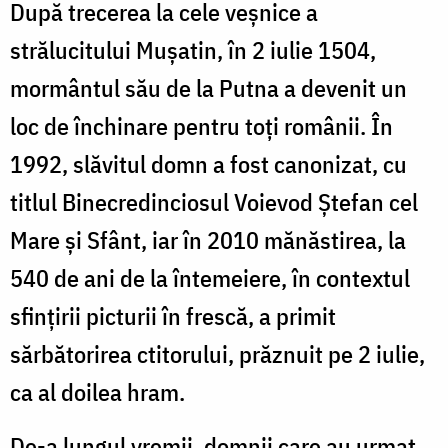
După trecerea la cele veșnice a
strălucitului Mușatin, în 2 iulie 1504,
mormântul său de la Putna a devenit un
loc de închinare pentru toți românii. În
1992, slăvitul domn a fost canonizat, cu
titlul Binecredinciosul Voievod Ștefan cel
Mare și Sfânt, iar în 2010 mănăstirea, la
540 de ani de la întemeiere, în contextul
sfințirii picturii în frescă, a primit
sărbătorirea ctitorului, prăznuit pe 2 iulie,
ca al doilea hram.
De-a lungul vremii, domnii care au urmat