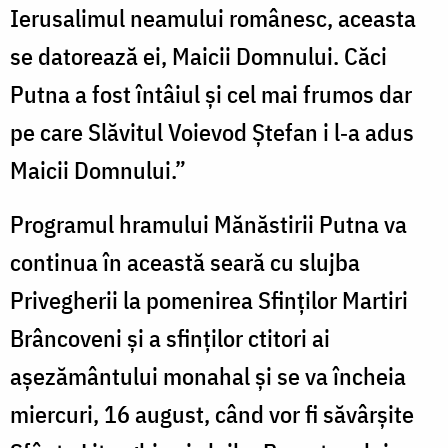
Ierusalimul neamului rom
â
nesc, aceasta
se datoreaz
ă
ei, Maicii Domnului. C
ă
ci
Putna a fost întâiul și cel mai frumos dar
pe care Slăvitul Voievod Ștefan i l
‑
a adus
Maicii Domnului.
”
Programul hramului Mănăstirii Putna va
continua în această seară cu slujba
Privegherii la pomenirea Sfinților Martiri
Brâncoveni și a sfinților ctitori ai
așezământului monahal și se va încheia
miercuri, 16 august, când vor fi săvârșite