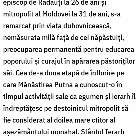
episcop de Rădăuți la 26 de ani și
mitropolit al Moldovei la 31 de ani, s-a
remarcat prin viața duhovnicească,
nemăsurata milă față de cei năpăstuiți,
preocuparea permanentă pentru educarea
poporului și curajul în apărarea păstoriților
săi. Cea de-a doua etapă de înflorire pe
care Mănăstirea Putna a cunoscut-o în
timpul activității sale ca egumen și ierarh îl
îndreptățesc pe destoinicul mitropolit să
fie considerat al doilea mare ctitor al
așezământului monahal. Sfântul Ierarh