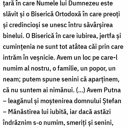
țară în care Numele lui Dumnezeu este
slăvit și o Biserică Ortodoxă în care preoți
și credincioși se unesc întru săvârșirea
binelui. O Biserică în care iubirea, jertfa și
cumințenia ne sunt tot atâtea căi prin care
intrăm în veșnicie. Avem un loc pe care-l
numim al nostru, o familie, un popor, un
neam; putem spune senini că aparținem,
că nu suntem ai nimănui. (…) Avem Putna
– leagănul și moștenirea domnului Ștefan
– Mănăstirea lui iubită, iar dacă astăzi
îndrăznim s
‑
o numim, smeri
ț
i
ș
i senini,