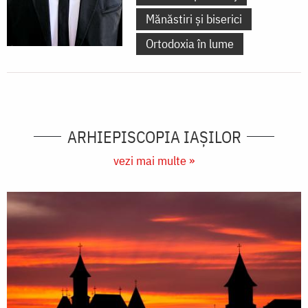
Mănăstiri și biserici
Ortodoxia în lume
ARHIEPISCOPIA IAŞILOR
vezi mai multe »