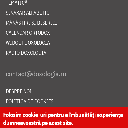
TEMATICĂ
SINAXAR ALFABETIC
MĂNĂSTIRI ȘI BISERICI
CALENDAR ORTODOX
WIDGET DOXOLOGIA
RADIO DOXOLOGIA
DESPRE NOI
POLITICA DE COOKIES
DONEAZĂ ONLINE PENTRU CATEDRALA NAȚIONALĂ
Folosim cookie-uri pentru a îmbunătăți experiența
dumneavoastră pe acest site.