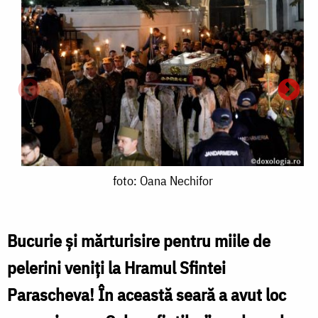
foto:
foto: Oana Nechifor
Oana
Nechifor
Bucurie și mărturisire pentru miile de
pelerini veniți la Hramul Sfintei
f
Parascheva! În această seară a avut loc
p