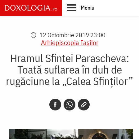
Skip
Meniu
to
main
Main
content
navigation
12 Octombrie 2019 23:00
Arhiepiscopia Iaşilor
Hramul Sfintei Parascheva:
Toată suflarea în duh de
rugăciune la „Calea Sfinților”