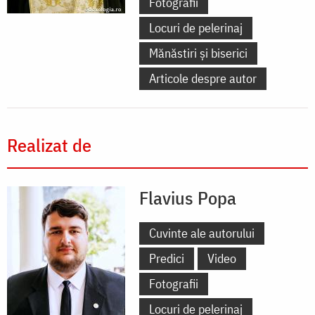
Fotografii
Locuri de pelerinaj
Mănăstiri și biserici
Articole despre autor
Realizat de
Flavius Popa
Cuvinte ale autorului
Predici
Video
Fotografii
Locuri de pelerinaj