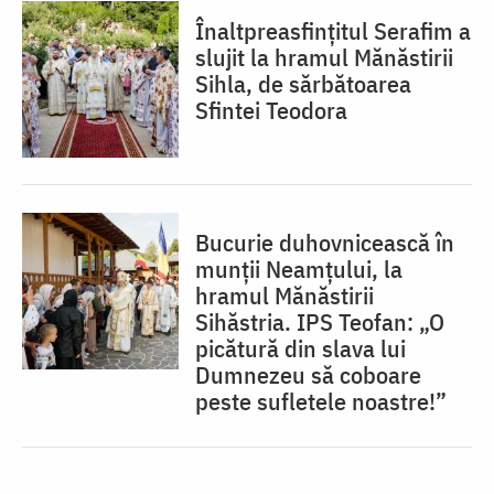
Înaltpreasfințitul Serafim a
slujit la hramul Mănăstirii
Sihla, de sărbătoarea
Sfintei Teodora
Bucurie duhovnicească în
munții Neamțului, la
hramul Mănăstirii
Sihăstria. IPS Teofan: „O
picătură din slava lui
Dumnezeu să coboare
peste sufletele noastre!”