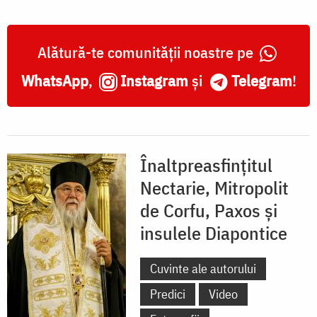
Alătură-te comunității noastre pe
WhatsApp
,
Instagram
și
Telegram
!
Înaltpreasfinţitul
Nectarie, Mitropolit
de Corfu, Paxos şi
insulele Diapontice
Cuvinte ale autorului
Predici
Video