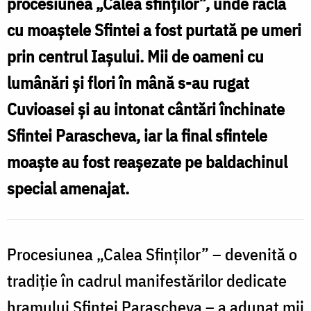
procesiunea „Calea sfinților”, unde racla
S
C
cu moaștele Sfintei a fost purtată pe umeri
prin centrul Iașului. Mii de oameni cu
lumânări și flori în mână s-au rugat
Cuvioasei și au intonat cântări închinate
Sfintei Parascheva, iar la final sfintele
moaște au fost reașezate pe baldachinul
special amenajat.
Procesiunea „Calea Sfinților” – devenită o
tradiție în cadrul manifestărilor dedicate
hramului Sfintei Parascheva – a adunat mii