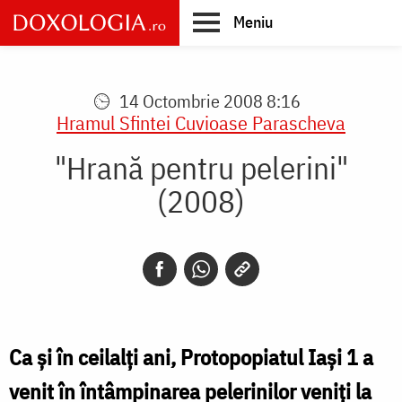
Skip
Meniu
to
main
Main
content
navigation
14 Octombrie 2008 8:16
Hramul Sfintei Cuvioase Parascheva
"Hrană pentru pelerini"
(2008)
Ca şi în ceilalţi ani, Protopopiatul Iaşi 1 a
venit în întâmpinarea pelerinilor veniţi la