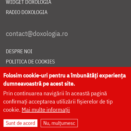
WIDGET DOXOLOGIA
RADIO DOXOLOGIA
DESPRE NOI
POLITICA DE COOKIES
DONEAZĂ ONLINE PENTRU CATEDRALA NAȚIONALĂ
Folosim cookie-uri pentru a îmbunătăți experiența
dumneavoastră pe acest site.
Prin continuarea navigării în această pagină
LIVE
confirmați acceptarea utilizării fișierelor de tip
cookie.
Mai multe informații
Site dezvoltat de
DOXOLOGIA MEDIA
,
Sunt de acord
Nu, mulțumesc
Arhiepiscopia Iașilor | ©
doxologia.ro