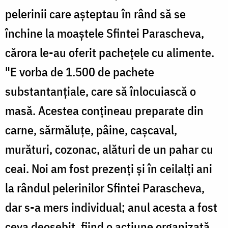
pelerinii care aşteptau în rând să se
închine la moaştele Sfintei Parascheva,
cărora le-au oferit pacheţele cu alimente.
"E vorba de 1.500 de pachete
substantanţiale, care să înlocuiască o
masă. Acestea conţineau preparate din
carne, sărmăluţe, pâine, caşcaval,
murături, cozonac, alături de un pahar cu
ceai. Noi am fost prezenţi şi în ceilalţi ani
la rândul pelerinilor Sfintei Parascheva,
dar s-a mers individual; anul acesta a fost
ceva deosebit, fiind o acţiune organizată.