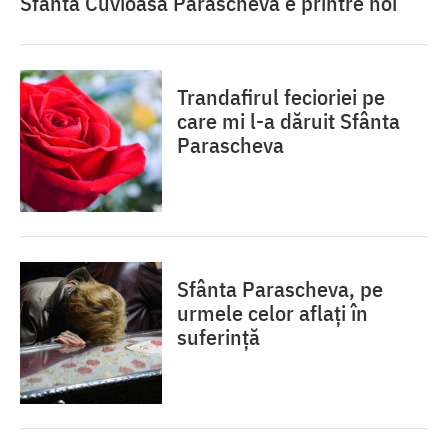
Sfânta Cuvioasă Parascheva e printre noi
Trandafirul fecioriei pe
care mi l-a dăruit Sfânta
Parascheva
Sfânta Parascheva, pe
urmele celor aflați în
suferință