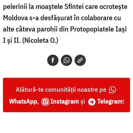
pelerinii la moaştele Sfintei care ocroteşte
Moldova s-a desfăşurat în colaborare cu
alte câteva parohii din Protopopiatele Iaşi
I şi II. (Nicoleta O.)
Alătură-te comunității noastre pe
WhatsApp
,
Instagram
și
Telegram
!