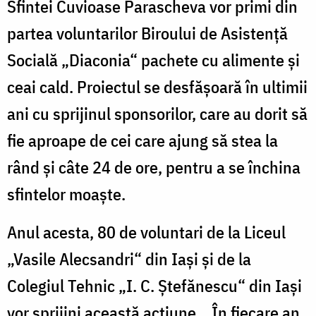
Sfintei Cuvioase Parascheva vor primi din
partea voluntarilor Biroului de Asistenţă
Socială „Diaconia“ pachete cu alimente şi
ceai cald. Proiectul se desfăşoară în ultimii
ani cu sprijinul sponsorilor, care au dorit să
fie aproape de cei care ajung să stea la
rând şi câte 24 de ore, pentru a se închina
sfintelor moaşte.
Anul acesta, 80 de voluntari de la Liceul
„Vasile Alecsandri“ din Iaşi şi de la
Colegiul Tehnic „I. C. Ştefănescu“ din Iaşi
vor sprijini această acţiune. „În fiecare an,