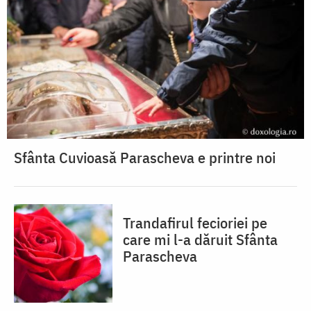
Sfânta Cuvioasă Parascheva e printre noi
Trandafirul fecioriei pe
care mi l-a dăruit Sfânta
Parascheva