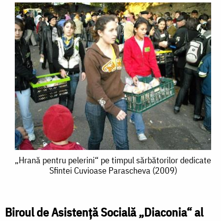
„Hrană
„Hrană pentru pelerini“ pe timpul sărbătorilor dedicate
Sfintei Cuvioase Parascheva (2009)
pentru
pelerini“
pe
Biroul de Asistenţă Socială „Diaconia“ al