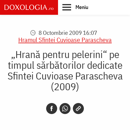
Skip
Meniu
to
main
Main
content
navigation
8 Octombrie 2009 16:07
Hramul Sfintei Cuvioase Parascheva
„Hrană pentru pelerini“ pe
timpul sărbătorilor dedicate
Sfintei Cuvioase Parascheva
(2009)