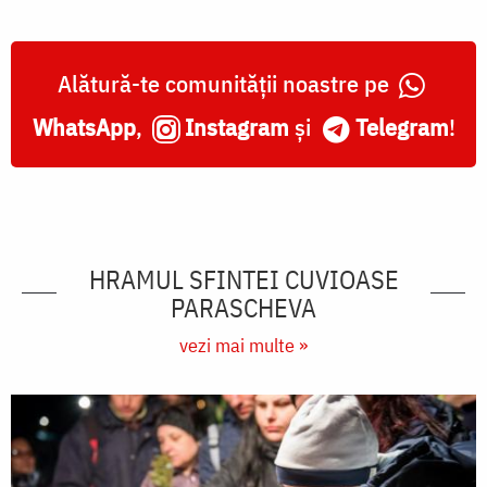
Alătură-te comunității noastre pe
WhatsApp
,
Instagram
și
Telegram
!
HRAMUL SFINTEI CUVIOASE
PARASCHEVA
vezi mai multe »