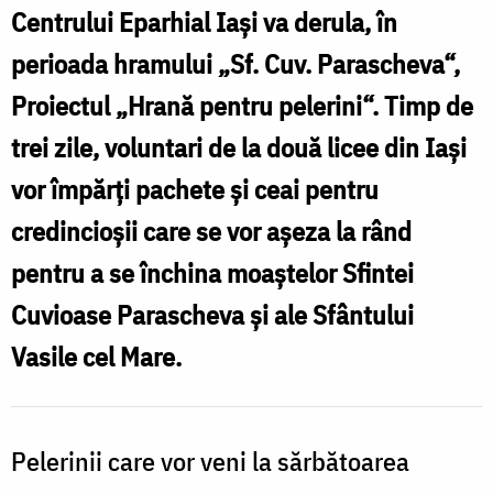
timpul
Centrului Eparhial Iaşi va derula, în
sărbătorilor
perioada hramului „Sf. Cuv. Parascheva“,
dedicate
Proiectul „Hrană pentru pelerini“. Timp de
Sfintei
trei zile, voluntari de la două licee din Iaşi
Cuvioase
vor împărţi pachete şi ceai pentru
Parascheva
credincioşii care se vor aşeza la rând
(2009)
pentru a se închina moaştelor Sfintei
Cuvioase Parascheva şi ale Sfântului
Vasile cel Mare.
Pelerinii care vor veni la sărbătoarea