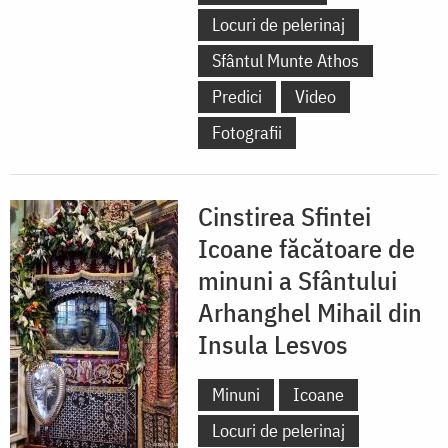
Locuri de pelerinaj
Sfântul Munte Athos
Predici
Video
Fotografii
Cinstirea Sfintei
Icoane făcătoare de
minuni a Sfântului
Arhanghel Mihail din
Insula Lesvos
Minuni
Icoane
Locuri de pelerinaj