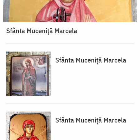
Sfânta Muceniță Marcela
Sfânta Muceniță Marcela
Sfânta Muceniță Marcela