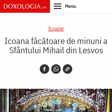
Skip
Meniu
to
main
Main
content
navigation
Icoane
Icoana făcătoare de minuni a
Sfântului Mihail din Lesvos