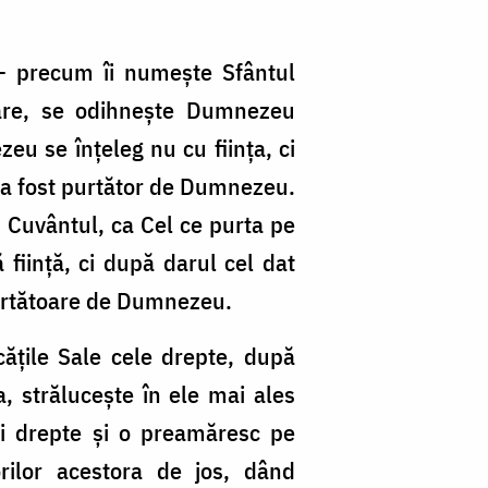
 - precum îi numește Sfântul
toare, se odihnește Dumnezeu
eu se înțeleg nu cu ființa, ci
os a fost purtător de Dumnezeu.
 Cuvântul, ca Cel ce purta pe
iință, ci după darul cel dat
purtătoare de Dumnezeu.
ățile Sale cele drepte, după
a, strălucește în ele mai ales
ei drepte și o preamăresc pe
rilor acestora de jos, dând