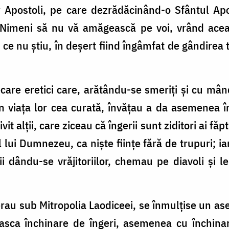
lor Apostoli, pe care dezrădăcinând-o Sfântul Apo
 „Nimeni să nu vă amăgească pe voi, vrând aceas
e ce nu știu, în deșert fiind îngâmfat de gândirea
care eretici care, arătându-se smeriți și cu m
rin viața lor cea curată, învățau a da asemenea în
 alții, care ziceau că îngerii sunt ziditori ai făpt
ul lui Dumnezeu, ca niște ființe fără de trupuri; i
i dându-se vrăjitoriilor, chemau pe diavoli și l
 erau sub Mitropolia Laodiceei, se înmulțise un as
asca închinare de îngeri, asemenea cu închinar