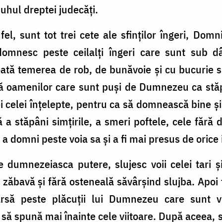
duhul dreptei judecăți.
fel, sunt tot trei cete ale sfinților îngeri, Domni
nesc peste ceilalți îngeri care sunt sub dânș
oată temerea de rob, de bunăvoie și cu bucurie s
că oamenilor care sunt puși de Dumnezeu ca stăpâ
i celei înțelepte, pentru ca să domnească bine și 
 a stăpâni simțirile, a smeri poftele, cele fără 
 a domni peste voia sa și a fi mai presus de orice 
 dumnezeiasca putere, slujesc voii celei tari 
ă zăbavă și fără osteneală săvârșind slujba. Apoi 
varsă peste plăcuții lui Dumnezeu care sunt v
să spună mai înainte cele viitoare. După aceea, s