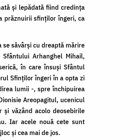
ată și lepădată fiind credința
 prăznuirii sfinților îngeri, ca
 a se săvârși cu dreaptă mărire
 Sfântului Arhanghel Mihail,
serică, în care însuși Sfântul
l Sfinților îngeri în a opta zi
irea lumii -, spre închipuirea
Dionisie Areopagitul, ucenicul
er și văzând acolo deosebirile
său. Iar acele nouă cete sunt
jloc și cea mai de jos.