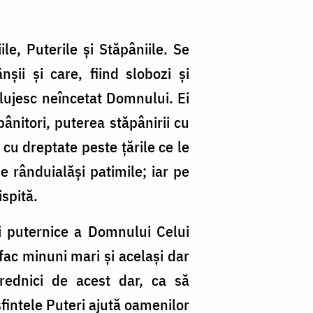
ile, Puterile și Stăpâniile. Se
ii și care, fiind slobozi și
lujesc neîncetat Domnului. Ei
nitori, puterea stăpânirii cu
cu dreptate peste țările ce le
de rânduialăși patimile; iar pe
ispită.
și puternice a Domnului Celui
fac minuni mari și același dar
rednici de acest dar, ca să
fintele Puteri ajută oamenilor