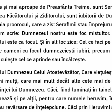
us și mai aproape de Preasfânta Treime, sunt Ser
tea Făcătorului și Ziditorului, sunt iubitorii de 
ia proorocul, care a zis: Serafimii stau împrejurul
um scrie: Dumnezeul nostru este foc mistuitor.
este ca focul. Și în alt loc zice: Cel ce faci pe î
e oameni cu focul dumnezeieștii iubiri, precum ș
lcuiește cel ce aprinde sau încălzește.
 lui Dumnezeu Celui Atoatevăzător, Care viețuieș
chi mulți, care mai mult decât alte cete mai de
inței lui Dumnezeu. Căci, fiind luminați în taine
nează și pe alții, pentru care numele heruvim, 
au revărsare de înțelepciune. Căci prin Heruvimi 