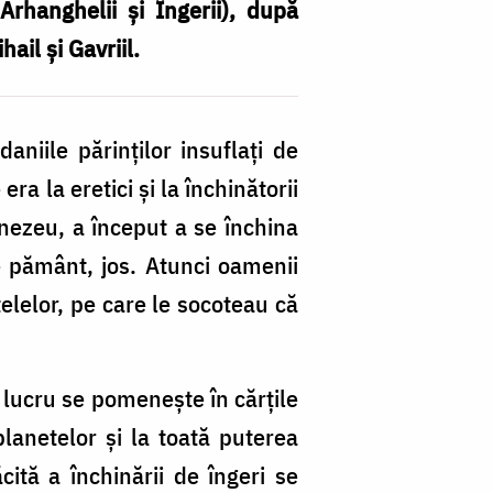
 Arhanghelii și Îngerii), după
ail și Gavriil.
aniile părinților insuflați de
a la eretici și la închinătorii
nezeu, a început a se închina
pe pământ, jos. Atunci oamenii
elelor, pe care le socoteau că
e lucru se pomenește în cărțile
planetelor și la toată puterea
ăcită a închinării de îngeri se