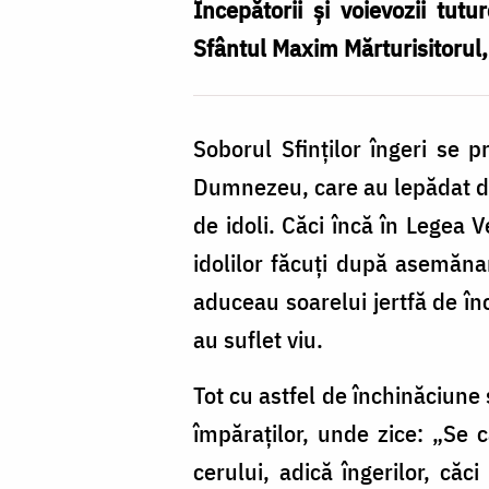
Mihail
Începătorii și voievozii tutu
și
Sfântul Maxim Mărturisitorul, 
Gavriil
Soborul Sfinților îngeri se p
Dumnezeu, care au lepădat de m
de idoli. Căci încă în Legea
idolilor făcuți după asemănar
aduceau soarelui jertfă de în
au suflet viu.
Tot cu astfel de închinăciune 
împăraților, unde zice: „Se c
cerului, adică îngerilor, căci