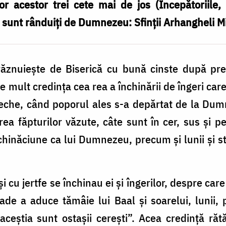
ror acestor trei cete mai de jos (Începătoriile,
sunt rânduiți de Dumnezeu: Sfinții Arhangheli Mih
răznuiește de Biserică cu bună cinste după pred
ult credința cea rea a închinării de îngeri care er
 Veche, când poporul ales s-a depărtat de la Dum
ea făpturilor văzute, câte sunt în cer, sus și 
chinăciune ca lui Dumnezeu, precum și lunii și st
și cu jertfe se închinau ei și îngerilor, despre car
ade a aduce tămâie lui Baal și soarelui, lunii, 
 aceștia sunt ostașii cerești”. Acea credință răt