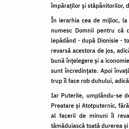
împăraților și stăpânitorilor, 
În ierarhia cea de mijloc, la 
numesc Domnii pentru că dom
lepădând - după Dionisie - t
revarsă acestora de jos, adi
bună înțelegere și a iconomie
sunt încredințate. Apoi învață
trup îl face rob duhului, adică
Iar Puterile, umplându-se de
Preatare și Atotputernic, făr
al facerii de minuni îl re
tămăduiască toată durerea și 