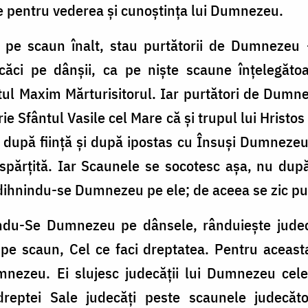
re pentru vederea și cunoștința lui Dumnezeu.
e pe scaun înalt, stau purtătorii de Dumnezeu
 căci pe dânșii, ca pe niște scaune înțelegă
ul Maxim Mărturisitorul. Iar purtători de Dumnez
scrie Sfântul Vasile cel Mare că și trupul lui Hrist
 după ființă și după ipostas cu Însuși Dumnezeu
ărțită. Iar Scaunele se socotesc așa, nu după f
 odihnindu-se Dumnezeu pe ele; de aceea se zic 
indu-Se Dumnezeu pe dânsele, rânduiește judec
 pe scaun, Cel ce faci dreptatea. Pentru aceast
umnezeu. Ei slujesc judecății lui Dumnezeu cel
reptei Sale judecăți peste scaunele judecăto