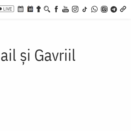
LIVE
09
il și Gavriil