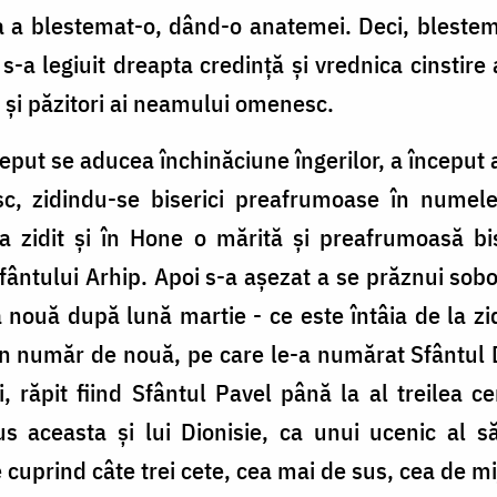
ea a blestemat-o, dând-o anatemei. Deci, blestem
, s-a legiuit dreapta credință și vrednica cinstire a
u și păzitori ai neamului omenesc.
ceput se aducea închinăciune îngerilor, a început
sc, zidindu-se biserici preafrumoase în numele
-a zidit și în Hone o mărită și preafrumoasă bi
ântului Arhip. Apoi s-a așezat a se prăznui soboru
a nouă după lună martie - ce este întâia de la zid
în număr de nouă, pe care le-a numărat Sfântul 
, răpit fiind Sfântul Pavel până la al treilea c
spus aceasta și lui Dionisie, ca unui ucenic al 
re cuprind câte trei cete, cea mai de sus, cea de mi