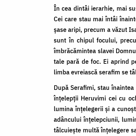
În cea dintâi ierarhie, mai s
Cei care stau mai întâi înain
șase aripi, precum a văzut Isa
sunt în chipul focului, prec
îmbrăcămintea slavei Domnului 
tale pară de foc. Ei aprind p
limba evreiască serafim se tâ
După Serafimi, stau înaintea
înțelepții Heruvimi cei cu o
lumina înțelegerii și a cunoșt
adâncului înțelepciunii, lumi
tâlcuiește multă înțelegere s