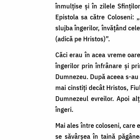
înmulțise și în zilele Sfinți
Epistola sa către Coloseni:
slujba îngerilor, învățând cel
(adică pe Hristos)”.
Căci erau în acea vreme oare
îngerilor prin înfrânare și p
Dumnezeu. După aceea s-au ivit
mai cinstiți decât Hristos, Fi
Dumnezeul evreilor. Apoi alți
îngeri.
Mai ales între coloseni, care
se săvârșea în taină păgâne