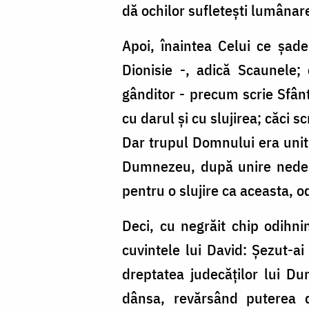
dă ochilor sufletești lumâna
Apoi, înaintea Celui ce șad
Dionisie -, adică Scaunele;
gânditor - precum scrie Sfânt
cu darul și cu slujirea; căci 
Dar trupul Domnului era unit
Dumnezeu, după unire nedesp
pentru o slujire ca aceasta,
Deci, cu negrăit chip odihn
cuvintele lui David: Șezut-ai
dreptatea judecăților lui D
dânsa, revărsând puterea d