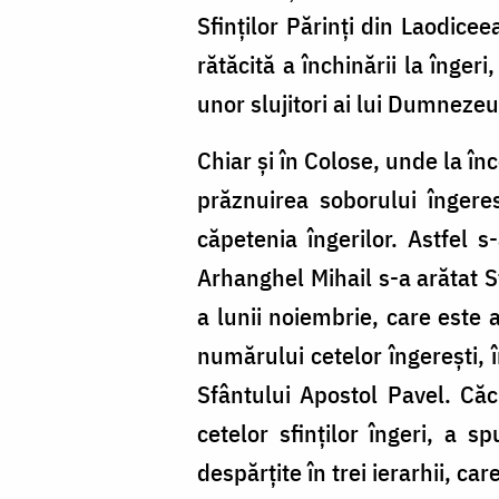
Sfinților Părinți din Laodice
rătăcită a închinării la îngeri
unor slujitori ai lui Dumneze
Chiar și în Colose, unde la în
prăznuirea soborului îngere
căpetenia îngerilor. Astfel s
Arhanghel Mihail s-a arătat Sf
a lunii noiembrie, care este 
numărului cetelor îngerești, 
Sfântului Apostol Pavel. Căci
cetelor sfinților îngeri, a 
despărțite în trei ierarhii, ca