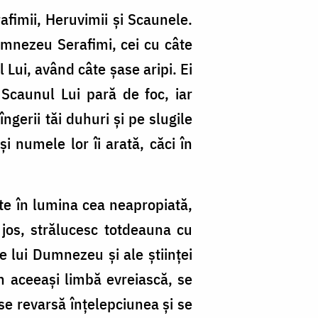
afimii, Heruvimii și Scaunele.
Dumnezeu Serafimi, cei cu câte
 Lui, având câte șase aripi. Ei
 Scaunul Lui pară de foc, iar
ngerii tăi duhuri și pe slugile
i numele lor îi arată, căci în
te în lumina cea neapropiată,
 jos, strălucesc totdeauna cu
le lui Dumnezeu și ale științei
în aceeași limbă evreiască, se
se revarsă înțelepciunea și se