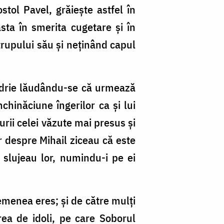
stol Pavel, grăiește astfel în
ta în smerita cugetare și în
 trupului său și neținând capul
ândrie lăudându-se că urmează
chinăciune îngerilor ca și lui
urii celei văzute mai presus și
ar despre Mihail ziceau că este
e slujeau lor, numindu-i pe ei
emenea eres; și de către mulți
ea de idoli, pe care Soborul