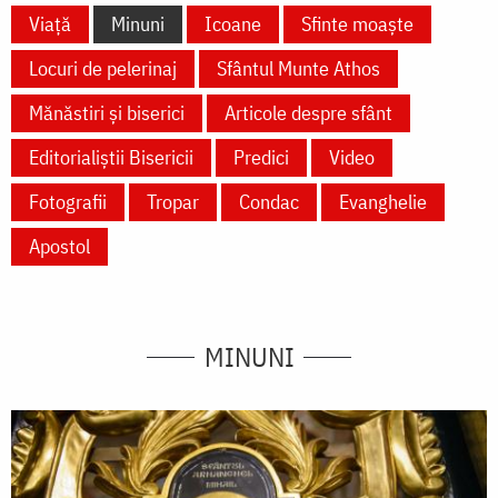
Viață
Minuni
Icoane
Sfinte moaște
Locuri de pelerinaj
Sfântul Munte Athos
Mănăstiri și biserici
Articole despre sfânt
Editorialiștii Bisericii
Predici
Video
Fotografii
Tropar
Condac
Evanghelie
Apostol
MINUNI