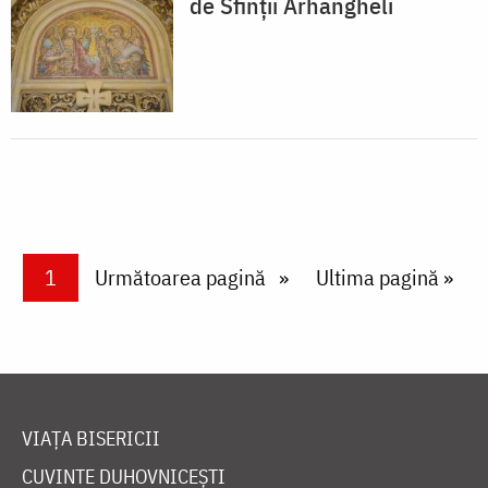
de Sfinții Arhangheli
Paginare
Current page
1
Next page
Următoarea pagină
Last page
Ultima pagină »
VIAȚA BISERICII
CUVINTE DUHOVNICEȘTI