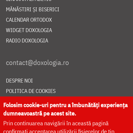
MĂNĂSTIRI ȘI BISERICI
CALENDAR ORTODOX
WIDGET DOXOLOGIA
RADIO DOXOLOGIA
DESPRE NOI
POLITICA DE COOKIES
DONEAZĂ ONLINE PENTRU CATEDRALA NAȚIONALĂ
Folosim cookie-uri pentru a îmbunătăți experiența
dumneavoastră pe acest site.
Prin continuarea navigării în această pagină
LIVE
confirmați acceptarea utilizării fișierelor de tip