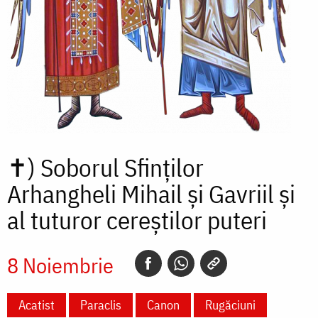
✝)
Soborul Sfinților
Arhangheli Mihail și Gavriil și
al tuturor cereștilor puteri
8 Noiembrie
Acatist
Paraclis
Canon
Rugăciuni