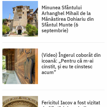
Minunea Sfântului
Arhanghel Mihail de la
Mănăstirea Dohiariu din
Sfântul Munte (6
septembrie)
(Video) Îngerul coborât din
icoană: „Pentru că m-ai
cinstit, și eu te cinstesc
acum”
Fericitul Iacov a fost vizitat