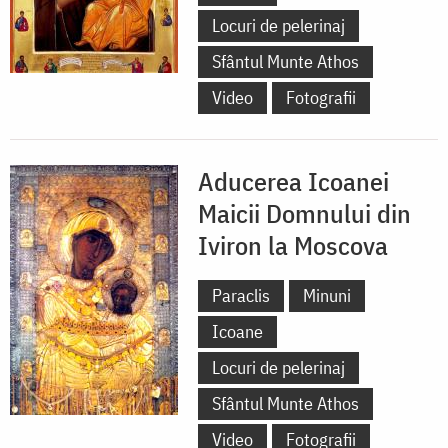
Locuri de pelerinaj
Sfântul Munte Athos
Video
Fotografii
Aducerea Icoanei
Maicii Domnului din
Iviron la Moscova
Paraclis
Minuni
Icoane
Locuri de pelerinaj
Sfântul Munte Athos
Video
Fotografii