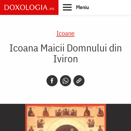
Skip
Meniu
to
main
Main
content
navigation
Icoane
Icoana Maicii Domnului din
Iviron