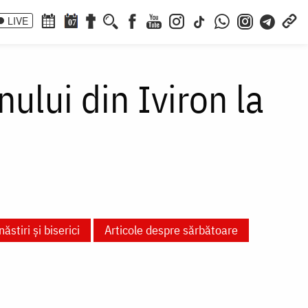
LIVE
07
lui din Iviron la
ăstiri și biserici
Articole despre sărbătoare