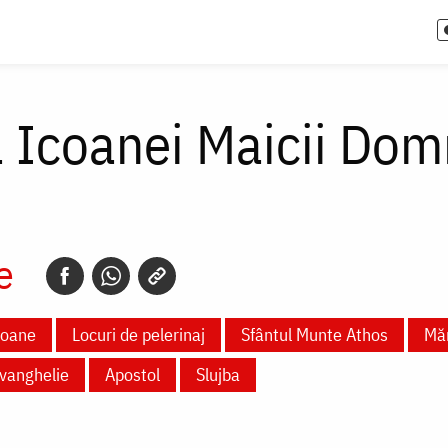
Icoanei Maicii Domnu
e
coane
Locuri de pelerinaj
Sfântul Munte Athos
Măn
vanghelie
Apostol
Slujba