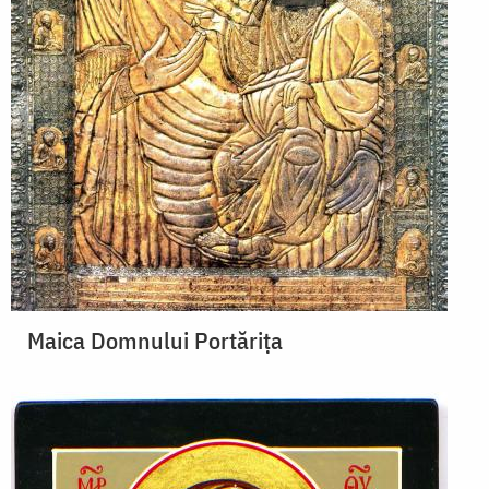
Maica Domnului Portărița