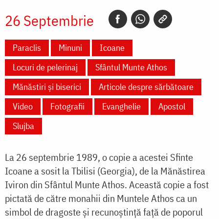
26 Septembrie
Paraclis
Minuni
Icoane
Locuri de pelerinaj
Sfântul Munte Athos
Mănăstiri și biserici
Articole despre sărbătoare
Video
Fotografii
Evanghelie
Apostol
Slujba
La 26 septembrie 1989, o copie a acestei Sfinte
Icoane a sosit la Tbilisi (Georgia), de la Mănăstirea
Iviron din Sfântul Munte Athos. Această copie a fost
pictată de către monahii din Muntele Athos ca un
simbol de dragoste și recunoștință față de poporul