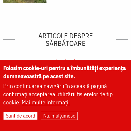
ARTICOLE DESPRE
SĂRBĂTOARE
vezi mai multe »
Folosim cookie-uri pentru a îmbunătăți experiența
dumneavoastră pe acest site.
Prin continuarea navigării în această pagină
confirmați acceptarea utilizării fișierelor de tip
cookie.
Mai multe informații
Sunt de acord
Nu, mulțumesc