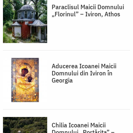
Paraclisul Maicii Domnului
„Florinul” – Iviron, Athos
Aducerea Icoanei Maicii
Domnului din Iviron în
Georgia
Chilia Icoanei Maicii
Domnului „Portărița” –