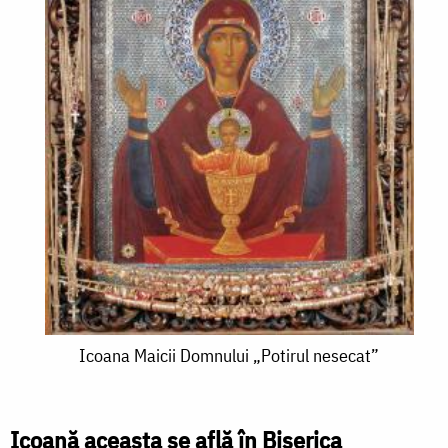
Icoana
Icoana Maicii Domnului „Potirul nesecat”
Maicii
Domnului
Icoană aceasta se află în Biserica