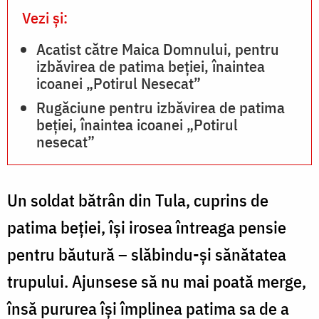
Vezi și:
Acatist către Maica Domnului, pentru
izbăvirea de patima beției, înaintea
icoanei „Potirul Nesecat”
Rugăciune pentru izbăvirea de patima
beției, înaintea icoanei „Potirul
nesecat”
Un soldat bătrân din Tula, cuprins de
patima beției, își irosea întreaga pensie
pentru băutură – slăbindu-și sănătatea
trupului. Ajunsese să nu mai poată merge,
însă pururea își împlinea patima sa de a