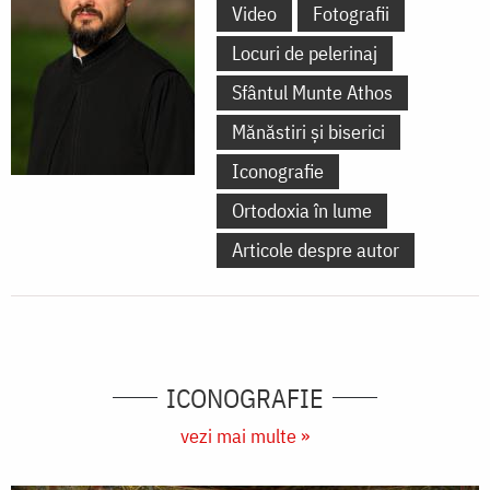
Video
Fotografii
Locuri de pelerinaj
Sfântul Munte Athos
Mănăstiri și biserici
Iconografie
Ortodoxia în lume
Articole despre autor
ICONOGRAFIE
vezi mai multe »