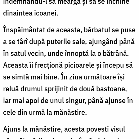
îndemnându-l să meargă și să se închine
dinaintea icoanei.
Înspăimântat de aceasta, bărbatul se puse
a se târî după puterile sale, ajungând până
în satul vecin, unde înnoptă la o bătrână.
Aceasta îi frecționă picioarele și începu să
se simtă mai bine. În ziua următoare își
reluă drumul sprijinit de două bastoane,
iar mai apoi de unul singur, până ajunse în
cele din urmă la mănăstire.
Ajuns la mănăstire, acesta povesti visul