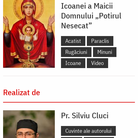
Icoanei a Maicii
Domnului „Potirul
Nesecat”
Acatist
Paraclis
Rugăciuni
Minuni
Icoane
Video
Realizat de
Pr. Silviu Cluci
Cuvinte ale autorului