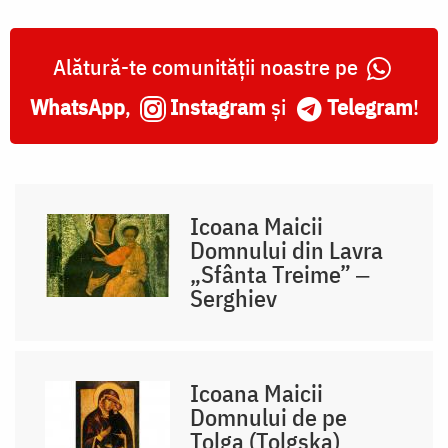
Alătură-te comunității noastre pe
WhatsApp
,
Instagram
și
Telegram
!
Icoana Maicii
Domnului din Lavra
„Sfânta Treime” ‒
Serghiev
Icoana Maicii
Domnului de pe
Tolga (Tolgska)