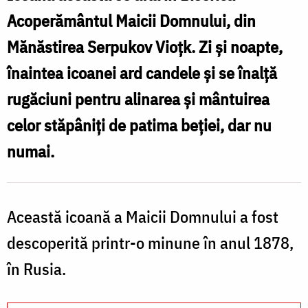
„Potirul
Acoperământul Maicii Domnului, din
nesecat”
Mănăstirea Serpukov Vioțk. Zi și noapte,
înaintea icoanei ard candele și se înalță
rugăciuni pentru alinarea și mântuirea
celor stăpâniți de patima beției, dar nu
numai.
Această icoană a Maicii Domnului a fost
descoperită printr-o minune în anul 1878,
în Rusia.