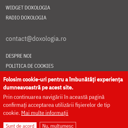
WIDGET DOXOLOGIA
RADIO DOXOLOGIA
DESPRE NOI
POLITICA DE COOKIES
DONEAZĂ ONLINE PENTRU CATEDRALA NAȚIONALĂ
Folosim cookie-uri pentru a îmbunătăți experiența
dumneavoastră pe acest site.
Prin continuarea navigării în această pagină
LIVE
confirmați acceptarea utilizării fișierelor de tip
cookie.
Mai multe informații
Site dezvoltat de
DOXOLOGIA MEDIA
,
Sunt de acord
Nu, mulțumesc