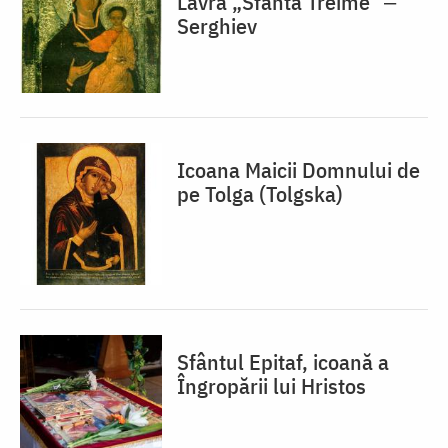
Lavra „Sfânta Treime” ‒
Serghiev
Icoana Maicii Domnului de
pe Tolga (Tolgska)
Sfântul Epitaf, icoană a
Îngropării lui Hristos