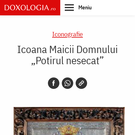
Skip
Meniu
to
main
Main
content
navigation
Iconografie
Icoana Maicii Domnului
„Potirul nesecat”