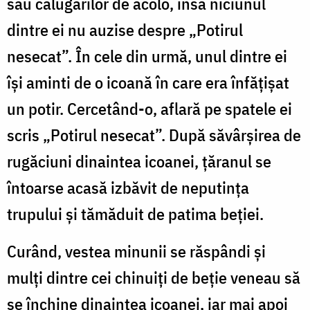
său călugărilor de acolo, însă niciunul
dintre ei nu auzise despre „Potirul
nesecat”. În cele din urmă, unul dintre ei
își aminti de o icoană în care era înfățișat
un potir. Cercetând-o, aflară pe spatele ei
scris „Potirul nesecat”. După săvârșirea de
rugăciuni dinaintea icoanei, țăranul se
întoarse acasă izbăvit de neputința
trupului și tămăduit de patima beției.
Curând, vestea minunii se răspândi și
mulți dintre cei chinuiți de beție veneau să
se închine dinaintea icoanei, iar mai apoi