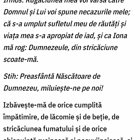
Dom­nul și Lui voi spune necazurile mele;
că s-a umplut sufletul meu de răutăți și
viața mea s-a apropiat de iad, și ca Iona
mă rog: Dum­nezeule, din stricăciune
scoate-mă.
Stih: Preasfântă Născătoare de
Dumnezeu, miluieşte-ne pe noi!
Izbăvește-mă de orice cumplită
împătimire, de lăcomie și de beție, de
stricăciunea fumatului și de orice