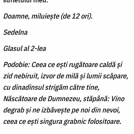
Doamne, miluiește (de 12 ori).
Sedelna
Glasul al 2-lea
Podobie:
Ceea ce ești rugătoare caldă și
zid nebi­ruit, izvor de milă și lumii scăpare,
cu dina­dinsul strigăm către tine,
Născătoare de Dum­nezeu, stăpână: Vino
degrab și ne izbăvește pe noi din nevoi,
ceea ce ești singura grabnic folositoare.