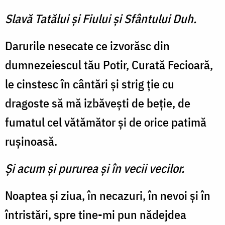
Slavă Tatălui şi Fiului şi Sfântului Duh.
Darurile nesecate ce izvorăsc din
dumnezeiescul tău Potir, Curată Fecioară,
le cinstesc în cântări și strig ție cu
dragoste să mă izbăvești de beție, de
fumatul cel vătămător și de orice patimă
rușinoasă.
Și acum și pururea și în vecii vecilor.
Noaptea și ziua, în necazuri, în nevoi și în
întristări, spre tine-mi pun nădejdea