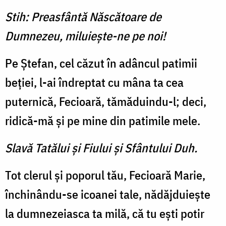
Stih: Preasfântă Născătoare de
Dumnezeu, miluieşte-ne pe noi!
Pe Ștefan, cel căzut în adâncul patimii
beției, l-ai îndreptat cu mâna ta cea
puternică, Fecioară, tămăduindu-l; deci,
ridică-mă și pe mine din patimile mele.
Slavă Tatălui şi Fiului şi Sfântului Duh.
Tot clerul și poporul tău, Fecioară Marie,
închinându-se icoanei tale, nădăjduiește
la dumnezeiasca ta milă, că tu ești potir