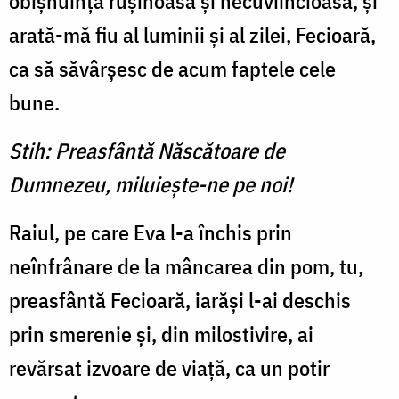
obișnuință rușinoasă și necuviincioasă, și
arată-mă fiu al luminii și al zilei, Fecioară,
ca să săvârșesc de acum faptele cele
bune.
Stih: Preasfântă Născătoare de
Dumnezeu, miluieşte-ne pe noi!
Raiul, pe care Eva l-a închis prin
neînfrânare de la mâncarea din pom, tu,
preasfântă Fecioară, iarăși l-ai deschis
prin smerenie și, din milostivire, ai
revărsat izvoare de viață, ca un potir