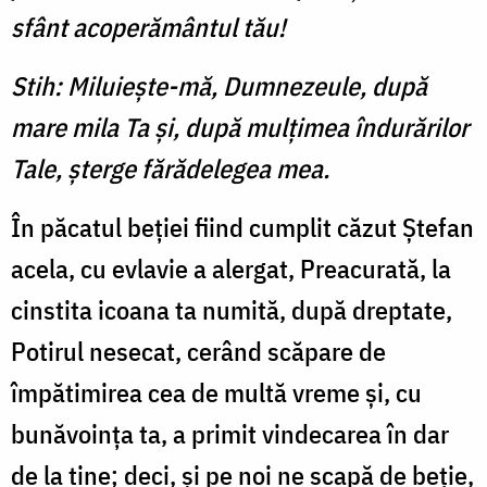
sfânt acoperământul tău!
Stih: Miluiește-mă, Dumnezeule, după
mare mila Ta și, după mulțimea îndurărilor
Tale, șterge fărădelegea mea.
În păcatul beției fiind cumplit căzut Ștefan
acela, cu evlavie a alergat, Preacurată, la
cinstita icoana ta numită, după dreptate,
Potirul nesecat, cerând scăpare de
împătimirea cea de multă vreme și, cu
bunăvoința ta, a primit vindecarea în dar
de la tine; deci, și pe noi ne scapă de beție,