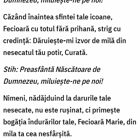
Căzând înaintea sfintei tale icoane,
Fecioară cu totul fără prihană, strig cu
credință: Dăruieşte-mi izvor de milă din
nesecatul tău potir, Curată.
Stih: Preasfântă Născătoare de
Dumnezeu, miluieşte-ne pe noi!
Nimeni, nădăjduind la darurile tale
nesecate, nu este rușinat, ci primește
bogăția îndurărilor tale, Fecioară Marie, din
mila ta cea nesfârșită.