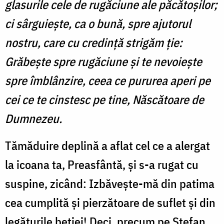
glasurile cele de rugăciune ale păcătoșilor;
ci sârguiește, ca o bună, spre ajutorul
nostru, care cu credință strigăm ție:
Grăbește spre rugăciune și te nevoiește
spre îmblânzire, ceea ce pururea aperi pe
cei ce te cinstesc pe tine, Născătoare de
Dumnezeu.
Tămăduire deplină a aflat cel ce a alergat
la icoana ta, Preasfântă, și s-a rugat cu
suspine, zicând: Izbăvește-mă din patima
cea cumplită și pierzătoare de suflet și din
legăturile beției! Deci, precum pe Ștefan