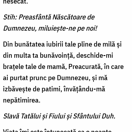
nesecat.
Stih: Preasfântă Născătoare de
Dumnezeu, miluieşte-ne pe noi!
Din bunătatea iubirii tale pline de milă și
din multa ta bunăvoință, deschide-mi
brațele tale de mamă, Preacurată, în care
ai purtat prunc pe Dumnezeu, și mă
izbăvește de patimi, învățându-mă
nepătimirea.
Slavă Tatălui şi Fiului şi Sfântului Duh.
Viața îmi este întunecată ca o noapte,