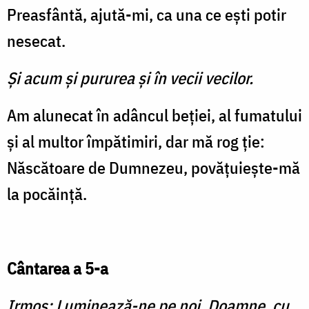
Preasfântă, ajută-mi, ca una ce ești potir
nesecat.
Și acum și pururea și în vecii vecilor.
Am alunecat în adâncul beției, al fumatului
și al multor împătimiri, dar mă rog ție:
Născătoare de Dumnezeu, povățuiește-mă
la pocăință.
Cântarea a 5-a
Irmos:
Luminează-ne pe noi, Doamne, cu