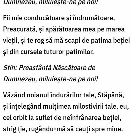
Dumnezeu, miluieşte-ne pe noi!
Fii mie conducătoare și îndrumătoare,
Preacurată, și apărătoarea mea pe marea
vieții, și te rog să mă scapi de patima beției
și din cursele tuturor patimilor.
Stih: Preasfântă Născătoare de
Dumnezeu, miluieşte-ne pe noi!
Văzând noianul îndurărilor tale, Stăpână,
și înțelegând mulțimea milostivirii tale, eu,
cel orbit la suflet de neînfrânarea beției,
strig ție, rugându-mă să cauți spre mine.