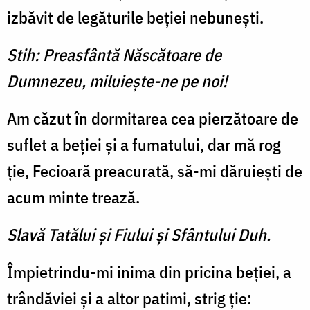
izbăvit de legăturile beției nebunești.
Stih: Preasfântă Născătoare de
Dumnezeu, miluieşte-ne pe noi!
Am căzut în dormitarea cea pierzătoare de
suflet a beției și a fumatului, dar mă rog
ție, Fecioară preacurată, să-mi dăruiești de
acum minte trează.
Slavă Tatălui şi Fiului şi Sfântului Duh.
Împietrindu-mi inima din pricina beției, a
trândăviei și a altor patimi, strig ție: