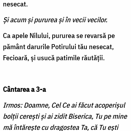
nesecat.
Și acum și pururea și în vecii vecilor.
Ca apele Nilului, pururea se revarsă pe
pământ darurile Potirului tău nesecat,
Fecioară, și usucă patimile răutății.
Cântarea a 3-a
Irmos:
Doamne, Cel Ce ai făcut acoperişul
bolţii cereşti şi ai zidit Biserica, Tu pe mine
mă întăreşte cu dragostea Ta, că Tu eşti