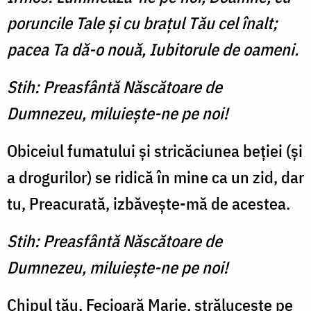
po­run­cile Tale și cu brațul Tău cel înalt;
pacea Ta dă-o nouă, Iubitorule de oameni.
Stih: Preasfântă Născătoare de
Dumnezeu, miluieşte-ne pe noi!
Obiceiul fumatului și stricăciunea beției (și
a drogurilor) se ridică în mine ca un zid, dar
tu, Preacurată, izbăvește-mă de acestea.
Stih: Preasfântă Născătoare de
Dumnezeu, miluieşte-ne pe noi!
Chipul tău, Fecioară Marie, strălucește pe