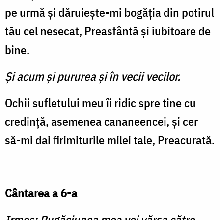
pe urmă și dăruiește-mi bogăția din potirul
tău cel nesecat, Preasfântă și iubitoare de
bine.
Și acum și pururea și în vecii vecilor.
Ochii sufletului meu îi ridic spre tine cu
credință, asemenea cananeencei, și cer
să-mi dai firimiturile milei tale, Preacurată.
Cântarea a 6-a
Irmos:
Rugăciunea mea voi vărsa către