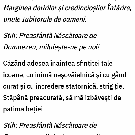
Marginea doririlor şi credincioşilor Întărire,
unule Iubitorule de oameni.
Stih: Preasfântă Născătoare de
Dumnezeu, miluieşte-ne pe noi!
Căzând adesea înaintea sfințitei tale
icoane, cu inimă neșovăielnică și cu gând
curat și cu încredere statornică, strig ție,
Stăpână preacurată, să mă izbăvești de
patima beției.
Stih: Preasfântă Născătoare de