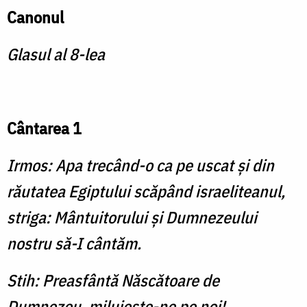
Canonul
Glasul al 8-lea
Cântarea 1
Irmos:
Apa trecând-o ca pe uscat şi din
răutatea Egiptului scăpând israeliteanul,
striga: Mântuitorului şi Dumnezeului
nostru să-I cântăm.
Stih: Preasfântă Născătoare de
Dumnezeu, miluieşte-ne pe noi!