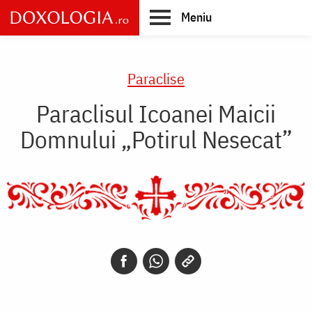
Skip
Meniu
to
main
Main
content
navigation
Paraclise
Paraclisul Icoanei Maicii
Domnului „Potirul Nesecat”