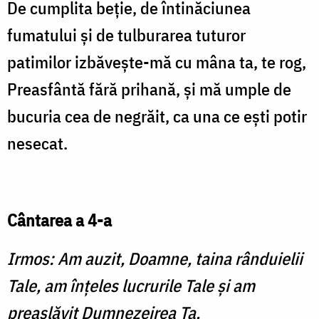
De cumplita beție, de întinăciunea
fumatului și de tulburarea tuturor
patimilor izbăvește-mă cu mâna ta, te rog,
Preasfântă fără prihană, și mă umple de
bucuria cea de negrăit, ca una ce ești potir
nesecat.
Cântarea a 4-a
Irmos:
Am auzit, Doamne, taina rânduielii
Tale, am înțeles lucrurile Tale și am
preaslăvit Dumnezeirea Ta.