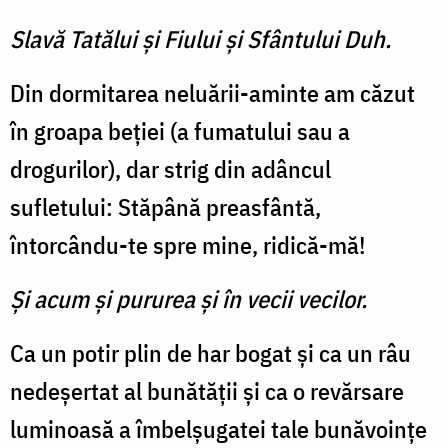
Slavă Tatălui şi Fiului şi Sfântului Duh.
Din dormitarea neluării-aminte am căzut
în groapa beției (a fumatului sau a
drogurilor), dar strig din adâncul
sufletului: Stăpână preasfântă,
întorcându-te spre mine, ridică-mă!
Și acum și pururea și în vecii vecilor.
Ca un potir plin de har bogat și ca un râu
nedeșertat al bunătății și ca o revărsare
luminoasă a îmbelșugatei tale bunăvoințe