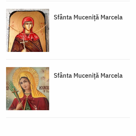
Sfânta Muceniță Marcela
Sfânta Muceniță Marcela