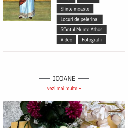
Sfinte moaște
Locuri de pelerinaj
Sfântul Munte Athos
Video
Fotografii
ICOANE
vezi mai multe »