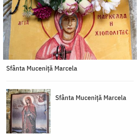
Sfânta Muceniță Marcela
Sfânta Muceniță Marcela