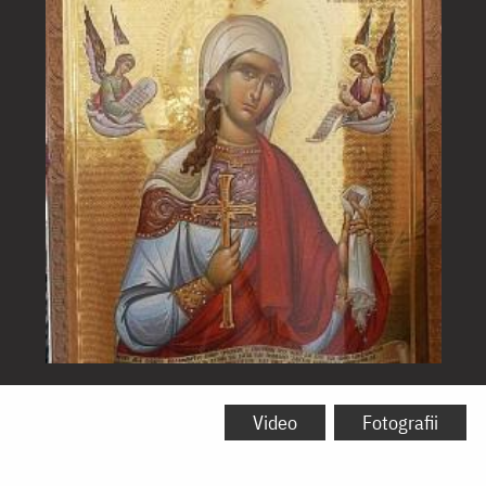
Icoana
Sfintei
Video
Fotografii
Mucenițe