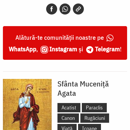
Agata,
aflată
în
Biserica
Alătură-te comunității noastre pe
Sf.
WhatsApp
,
Instagram
și
Telegram
!
Pantelimon
si
Sf
Sfânta Muceniță
Paraschevi,
Agata
Londra
Acatist
Paraclis
Canon
Rugăciuni
Viață
Icoane