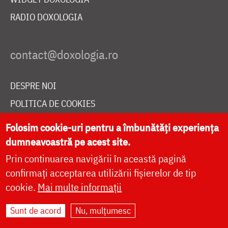
RADIO DOXOLOGIA
DESPRE NOI
POLITICA DE COOKIES
DONEAZĂ ONLINE PENTRU CATEDRALA NAȚIONALĂ
Folosim cookie-uri pentru a îmbunătăți experiența
dumneavoastră pe acest site.
Prin continuarea navigării în această pagină
LIVE
confirmați acceptarea utilizării fișierelor de tip
cookie.
Mai multe informații
Site dezvoltat de
DOXOLOGIA MEDIA
,
Sunt de acord
Nu, mulțumesc
Arhiepiscopia Iașilor | ©
doxologia.ro