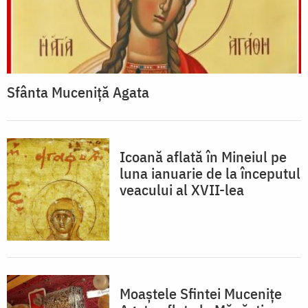
Sfânta Muceniță Agata
Icoană aflată în Mineiul pe
luna ianuarie de la începutul
veacului al XVII-lea
Moaştele Sfintei Muceniţe