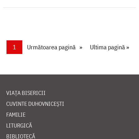
Paginare
Current page
1
Next page
Următoarea pagină
Last page
Ultima pagină »
VIAȚA BISERICII
CUVINTE DUHOVNICEȘTI
FAMILIE
LITURGICĂ
BIBLIOTECĂ