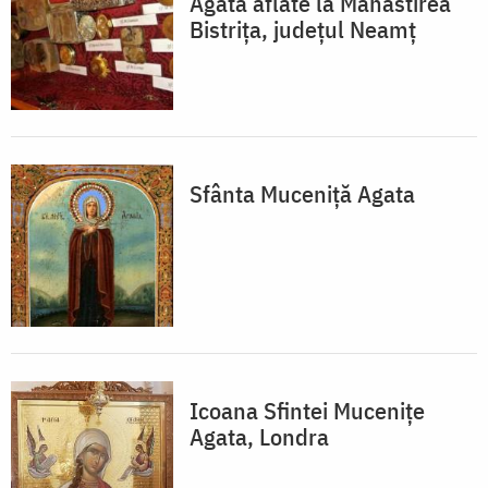
Agata aflate la Mănăstirea
Bistriţa, judeţul Neamţ
Sfânta Muceniţă Agata
Icoana Sfintei Mucenițe
Agata, Londra