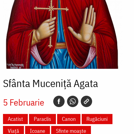
Sfânta Muceniță Agata
5 Februarie
Acatist
Paraclis
Canon
Rugăciuni
Viață
Icoane
Sfinte moaște