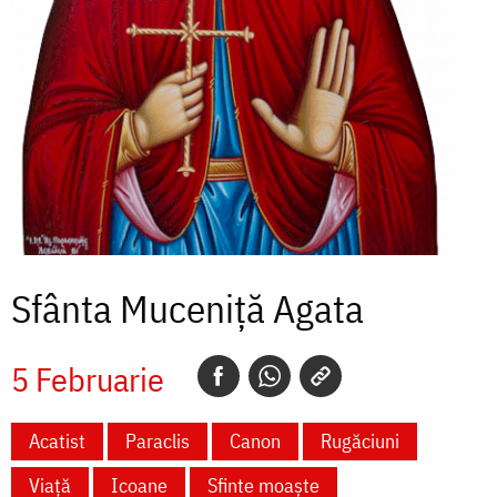
Sfânta Muceniță Agata
5 Februarie
Acatist
Paraclis
Canon
Rugăciuni
Viață
Icoane
Sfinte moaște