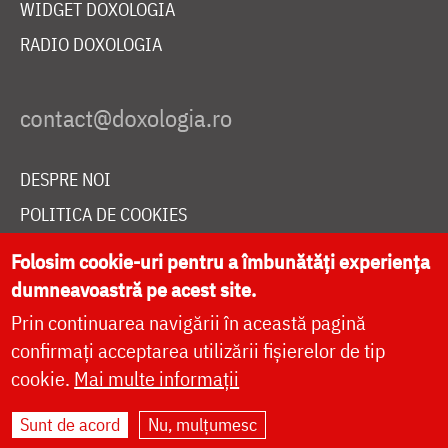
WIDGET DOXOLOGIA
RADIO DOXOLOGIA
DESPRE NOI
POLITICA DE COOKIES
DONEAZĂ ONLINE PENTRU CATEDRALA NAȚIONALĂ
Folosim cookie-uri pentru a îmbunătăți experiența
dumneavoastră pe acest site.
Prin continuarea navigării în această pagină
LIVE
confirmați acceptarea utilizării fișierelor de tip
cookie.
Mai multe informații
Site dezvoltat de
DOXOLOGIA MEDIA
,
Sunt de acord
Nu, mulțumesc