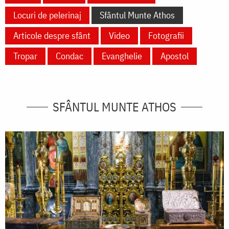
Locuri de pelerinaj
Sfântul Munte Athos
Articole despre sfânt
Video
Fotografii
Tropar
Condac
Evanghelie
Apostol
SFÂNTUL MUNTE ATHOS